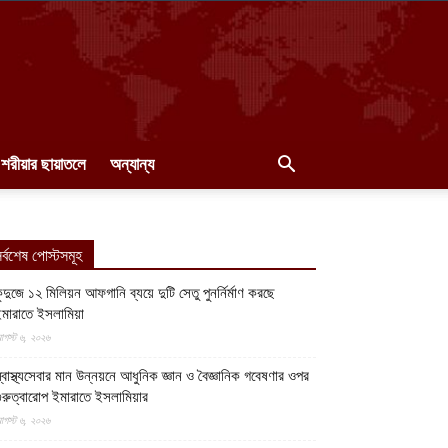
শরীয়ার ছায়াতলে
অন্যান্য
র্বশেষ পোস্টসমূহ
ুন্দুজে ১২ মিলিয়ন আফগানি ব্যয়ে দুটি সেতু পুনর্নির্মাণ করছে
মারাতে ইসলামিয়া
গস্ট ৬, ২০২৬
্বাস্থ্যসেবার মান উন্নয়নে আধুনিক জ্ঞান ও বৈজ্ঞানিক গবেষণার ওপর
ুরুত্বারোপ ইমারাতে ইসলামিয়ার
গস্ট ৬, ২০২৬