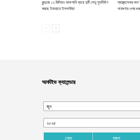
কুন্দুজে ১২ মিলিয়ন আফগানি ব্যয়ে দুটি সেতু পুনর্নির্মাণ
স্বাস্থ্যসেবার মা
করছে ইমারাতে ইসলামিয়া
গবেষণার ওপর গুর
আর্কাইভ ক্যালেন্ডার
সোম
মঙ্গল