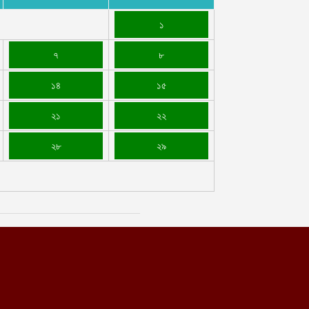
১
৭
৮
১৪
১৫
২১
২২
২৮
২৯