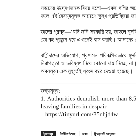
সবচেয়ে উদ্বেগজনক বিষয় হলো—একই গলির অনেক হি
ফলে এই বৈষম্যমূলক আচরণে ক্ষুব্ধ প্রতিক্রিয়া জা
তাদের প্রশ্ন—‘যদি জমি সরকারি হয়, তাহলে মুসলি
তো বহু প্রজন্ম ধরে এখানেই বাস করছি। আমাদের
বাসিন্দাদের অভিযোগ, প্রশাসন পরিকল্পিতভাবে ম
নিরাপত্তা ও ভবিষ্যৎ নিয়ে কোনো দায় নিচ্ছে 
অবলম্বন এক মুহূর্তেই ধ্বংস করে দেওয়া হয়েছে।
তথ্যসূত্র:
1. Authorities demolish more than 8
leaving families in despair
– https://tinyurl.com/35nhjd4w
ট্যাগসমূহ
নির্যাতিত উম্মাহ
ভারত
হিন্দুত্ববাদী আগ্রাসন