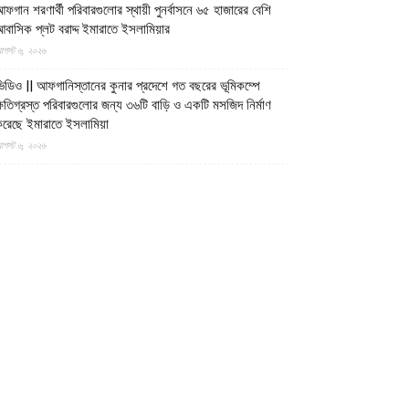
ফগান শরণার্থী পরিবারগুলোর স্থায়ী পুনর্বাসনে ৬৫ হাজারের বেশি
বাসিক প্লট বরাদ্দ ইমারাতে ইসলামিয়ার
গস্ট ৬, ২০২৬
িডিও || আফগানিস্তানের কুনার প্রদেশে গত বছরের ভূমিকম্পে
্ষতিগ্রস্ত পরিবারগুলোর জন্য ৩৬টি বাড়ি ও একটি মসজিদ নির্মাণ
রেছে ইমারাতে ইসলামিয়া
গস্ট ৬, ২০২৬
ারত, পাকিস্তান ও বাংলাদেশের মাদ্রাসাগুলোতে সন্ত্রাসবাদ তৈরি
চ্ছে বলে উস্কানিমূলক মন্তব্য করেছে উত্তর প্রদেশের হিন্দুত্ববাদী
পমুখ্যমন্ত্রী
গস্ট ৬, ২০২৬
ক্সবাজারের উখিয়ায় রোহিঙ্গা ক্যাম্পে পাহাড় ধসে শিশুর মৃত্যু,
্ষতিগ্রস্ত দুটি আশ্রয়কেন্দ্র
গস্ট ৬, ২০২৬
াসিনাকে দেশে ফেরাতে ২২ বিশ্ববিদ্যালয়ের ৪০৪ প্রগতিশীল
িক্ষকের গোপন তৎপরতা
গস্ট ৬, ২০২৬