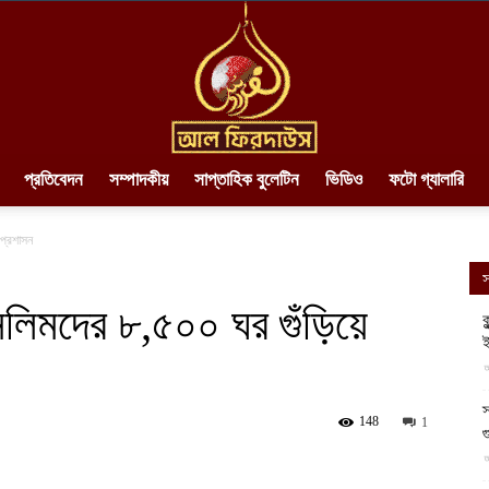
প্রতিবেদন
সম্পাদকীয়
সাপ্তাহিক বুলেটিন
ভিডিও
ফটো গ্যালারি
AlFirdaws
প্রশাসন
স
লিমদের ৮,৫০০ ঘর গুঁড়িয়ে
ক
ই
||
আ
স
148
1
গ
আ