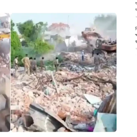
আ
আল-
আ
আ
ভ
ক
ক
ফিরদাউস
আ
ভ
হ
উ
আ
ক
ক
আ
হ
শ
আ