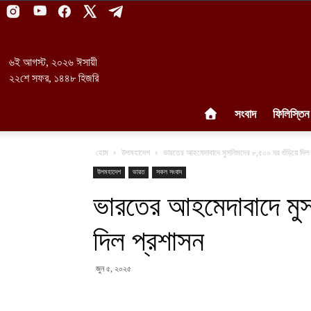
৬ই আগস্ট, ২০২৬ ঈসায়ী
২২শে সফর, ১৪৪৮ হিজরি
সংবাদ
ফিলিস্তিন
হোম
উপমহাদেশ
ভারতের আহমেদাবাদে মুসলিমদের ৮,৫০০ ঘর গুঁড়িয়ে দিল 
উপমহাদেশ
ভারত
সকল সংবাদ
ভারতের আহমেদাবাদে মুস
দিল প্রশাসন
জুন ৫, ২০২৫