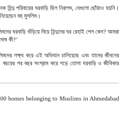
আ
ন্দু পরিবারের ঘরবাড়ি ছিল নিরাপদ, যেগুলো ছোঁয়াও হয়নি।
নিয়েছেন বহু মুসলিম।
ল
শ
আ
মদের ঘরবাড়ি গুঁড়িয়ে দিয়ে হিন্দুদের ঘর রেহাই পেল কেন? আমরা
 দোষ কী?’
চ
ক
ুসলিমদের লক্ষ্য করে এই অভিযান চালিয়েছে এবং তাদের জীবনের
আ
না। বছরের পর বছর সংগ্রাম করে গড়ে তোলা ঘরবাড়ি ও জীবিকার
আ
ম
আ
অ
,500 homes belonging to Muslims in Ahmedabad
ভ
আ
ঢ
১
আ