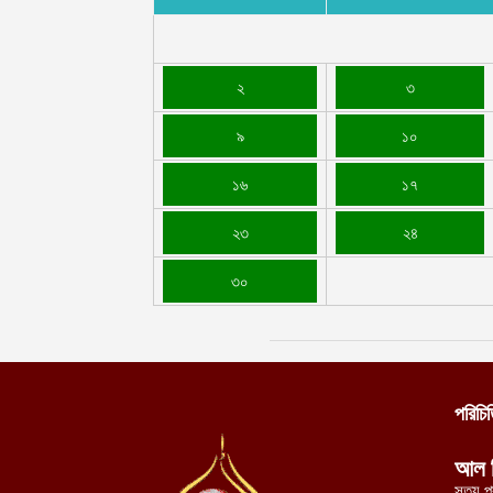
২
৩
৯
১০
১৬
১৭
২৩
২৪
৩০
পরিচি
আল 
সত্য প