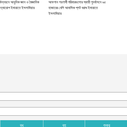
ন উন্নয়নে আধুনিক জ্ঞান ও বৈজ্ঞানিক
আফগান শরণার্থী পরিবারগুলোর স্থায়ী পুনর্বাসনে ৬৫
ুত্বারোপ ইমারাতে ইসলামিয়ার
হাজারের বেশি আবাসিক প্লট বরাদ্দ ইমারাতে
ইসলামিয়ার
বুধ
বৃহ
শুক্র