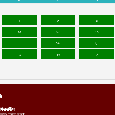
৪
৫
৬
১১
১২
১৩
১৮
১৯
২০
২৫
২৬
২৭
তি
ফিরদাউস
্রকাশে অদম্য সাহসী