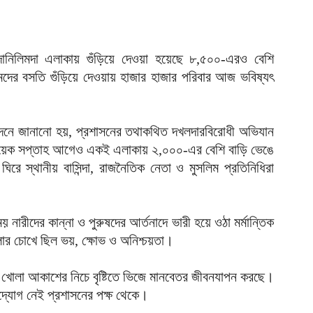
ভ
ম
আ
ানিলিমদা এলাকায় গুঁড়িয়ে দেওয়া হয়েছে ৮,৫০০-এরও বেশি
প
লিমদের বসতি গুঁড়িয়ে দেওয়ায় হাজার হাজার পরিবার আজ ভবিষ্যৎ
য
আ
দনে জানানো হয়, প্রশাসনের তথাকথিত দখলদারবিরোধী অভিযান
দ
প
 কয়েক সপ্তাহ আগেও একই এলাকায় ২,০০০-এর বেশি বাড়ি ভেঙে
আ
রে স্থানীয় বাসিন্দা, রাজনৈতিক নেতা ও মুসলিম প্রতিনিধিরা
দ
আ
 নারীদের কান্না ও পুরুষদের আর্তনাদে ভারী হয়ে ওঠা মর্মান্তিক
লোর চোখে ছিল ভয়, ক্ষোভ ও অনিশ্চয়তা।
ড
র
িংবা খোলা আকাশের নিচে বৃষ্টিতে ভিজে মানবেতর জীবনযাপন করছে।
আ
 উদ্যোগ নেই প্রশাসনের পক্ষ থেকে।
ন