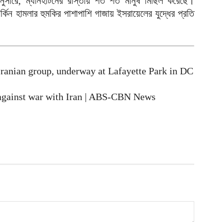
ুসারে, ম্যানহাটনের রাস্তায় শত শত মানুষ মিছিল করেছে।
মার্কিন হামলার হুমকির পাশাপাশি গাজায় ইসরায়েলের যুদ্ধের প্রতি
আ
ড
র
আ
-Iranian group, underway at Lafayette Park in DC
ন
আ
 against war with Iran | ABS-CBN News
ল
শ
আ
চ
ক
আ
আ
ম
আ