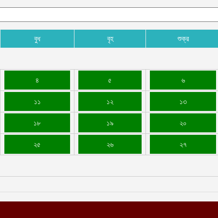
বুধ
বৃহ
শুক্র
৪
৫
৬
১১
১২
১৩
১৮
১৯
২০
২৫
২৬
২৭