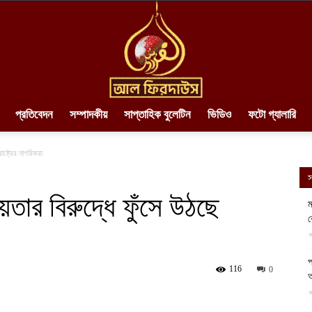
প্রতিবেদন
সম্পাদকীয়
সাপ্তাহিক বুলেটিন
ভিডিও
ফটো গ্যালারি
AlFirdaws
াষ্ট্রের নাগরিকরা
স
ায়তার বিরুদ্ধে ফুঁসে উঠছে
ম
ব
||
আ
প
116
0
আ