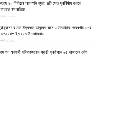
ুন্দুজে ১২ মিলিয়ন আফগানি ব্যয়ে দুটি সেতু পুনর্নির্মাণ করছে
মারাতে ইসলামিয়া
গস্ট ৬, ২০২৬
্বাস্থ্যসেবার মান উন্নয়নে আধুনিক জ্ঞান ও বৈজ্ঞানিক গবেষণার ওপর
ুরুত্বারোপ ইমারাতে ইসলামিয়ার
গস্ট ৬, ২০২৬
ফগান শরণার্থী পরিবারগুলোর স্থায়ী পুনর্বাসনে ৬৫ হাজারের বেশি
বাসিক প্লট বরাদ্দ ইমারাতে ইসলামিয়ার
গস্ট ৬, ২০২৬
িডিও || আফগানিস্তানের কুনার প্রদেশে গত বছরের ভূমিকম্পে
্ষতিগ্রস্ত পরিবারগুলোর জন্য ৩৬টি বাড়ি ও একটি মসজিদ নির্মাণ
রেছে ইমারাতে ইসলামিয়া
গস্ট ৬, ২০২৬
ারত, পাকিস্তান ও বাংলাদেশের মাদ্রাসাগুলোতে সন্ত্রাসবাদ তৈরি
চ্ছে বলে উস্কানিমূলক মন্তব্য করেছে উত্তর প্রদেশের হিন্দুত্ববাদী
পমুখ্যমন্ত্রী
গস্ট ৬, ২০২৬