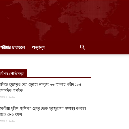
শরীয়ার ছায়াতলে
অন্যান্য
র্বশেষ পোস্টসমূহ
ালিতে তুরস্কের দেয়া ড্রোনে জান্তার ৬৬ হামলায় শহীদ ১৫৫
েসামরিক নাগরিক
গস্ট ৬, ২০২৬
াকতিয়া পুলিশ প্রশিক্ষণ কেন্দ্র থেকে গ্রাজুয়েশন সম্পন্ন করলেন
আরও ৩৮৩ তরুণ
গস্ট ৬, ২০২৬