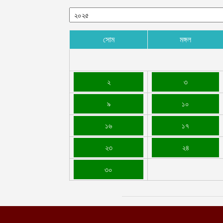
সোম
মঙ্গল
২
৩
৯
১০
১৬
১৭
২৩
২৪
৩০