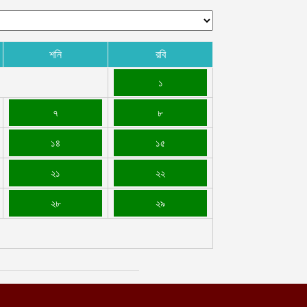
শনি
রবি
১
৭
৮
১৪
১৫
২১
২২
২৮
২৯