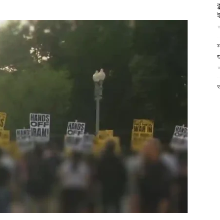
ক
আল-
ই
আ
স
গ
আ
ফিরদাউস
আ
আ
আ
ভ
ক
ক
আ
ভ
হ
উ
আ