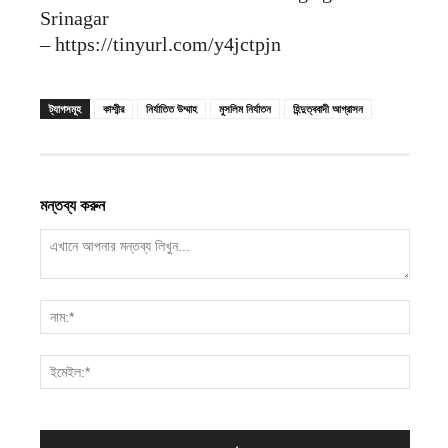
Srinagar
– https://tinyurl.com/y4jctpjn
ট্যাগসমূহ
কাশ্মীর
নির্যাতিত উম্মাহ
মুসলিম নির্যাতন
হিন্দুত্ববাদী আগ্রাসন
মন্তব্য করুন