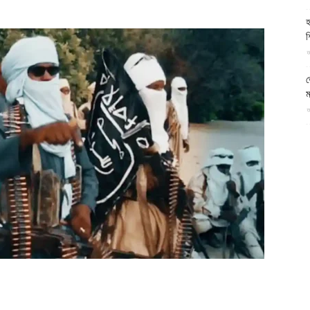
আল-
হ
শ
আ
ভ
ম
ফিরদাউস
আ
প
য
আ
দ
প
আ
দ
আ
ড