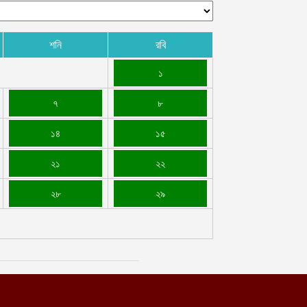
শনি
রবি
১
৭
৮
১৪
১৫
২১
২২
২৮
২৯