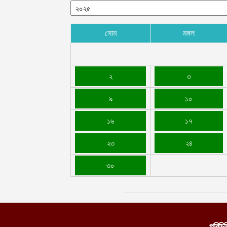
সোম
মঙ্গল
২
৩
৯
১০
১৬
১৭
২৩
২৪
৩০
পরিচি