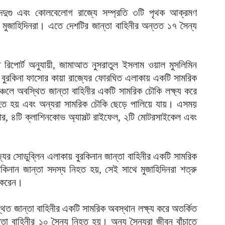
র
দেদুগু এবং কোলবেলোগ রাজ্যে সম্প্রতি ৩টি পৃথক আক্রমণ
আ
মুজাহিদিনরা। এতে দেশটির জান্তা বাহিনীর অন্তত ১৭ সৈন্য
ন
আ
 রিপোর্ট অনুযায়ী, জামাআত নুসরাতুল ইসলাম ওয়াল মুসলিমিন
ল
 বুরকিনা ফাসোর কায়া রাজ্যের ফোরঘিত এলাকায় একটি সামরিক
শ
লে অবস্থিত জান্তা বাহিনীর একটি সামরিক চৌকি লক্ষ্য করে
আ
িহত হয় এবং অন্যরা সামরিক চৌকি ছেড়ে পালিয়ে যায়। এসময়
্টার, ৪টি ক্লাশিনকোভ অ্যাসল্ট রাইফেল, ২টি মোটরসাইকেল এবং
চ
ক
আ
ের সোডুব্লিন এলাকায় বুরকিনান জান্তা বাহিনীর একটি সামরিক
আ
কিনান জান্তা সদস্য নিহত হয়, সেই সাথে মুজাহিদিনরা শত্রু
ম
আ
দ করেন।
অ
িত জান্তা বাহিনীর একটি সামরিক অবস্থান লক্ষ্য করে অতর্কিত
ভ
তা বাহিনীর ১০ সৈন্য নিহত হয়। অন্য সৈন্যরা জীবন বাঁচাতে
আ