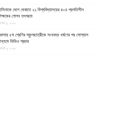
াসিনাকে দেশে ফেরাতে ২২ বিশ্ববিদ্যালয়ের ৪০৪ প্রগতিশীল
িক্ষকের গোপন তৎপরতা
গস্ট ৬, ২০২৬
োলায় ৫ম শ্রেণির স্কুলছাত্রীকে সংঘবদ্ধ ধর্ষণের পর সোশ্যাল
াধ্যমে ভিডিও প্রচার
গস্ট ৬, ২০২৬
াকিস্তানের ৩টি অঞ্চলে সামরিক বাহিনীর বিরুদ্ধে প্রতিরোধ
োদ্ধাদের ৬ অভিযান
গস্ট ৬, ২০২৬
েশজুড়ে হত্যা-ধর্ষণ-ছিনতাইমূলক অপরাধ লাগামহীন, বিচারব্যবস্থার
্রতি আস্থাহীনতাকে দায়ী ভাবছেন বিশ্লেষকগণ
গস্ট ৬, ২০২৬
ক্ষিণ লেবাননে আইইডি বিস্ফোরণে দুই দখলদার ইসরায়েলি সেনা
নিহত, আহত ৭
গস্ট ৬, ২০২৬
ান হাতে ভাত খেতে খেতে বাম হাতে নিচ্ছে ঘুষ! ঠাকুরগাঁও জেলা