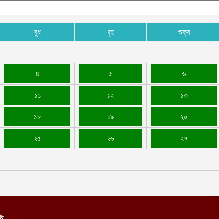
বুধ
বৃহ
শুক্র
৪
৫
৬
১১
১২
১৩
১৮
১৯
২০
২৫
২৬
২৭
তি