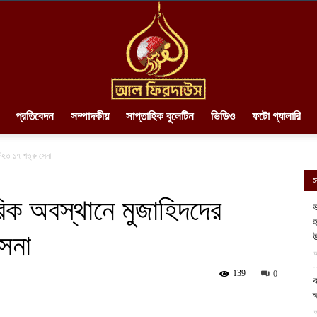
প্রতিবেদন
সম্পাদকীয়
সাপ্তাহিক বুলেটিন
ভিডিও
ফটো গ্যালারি
AlFirdaws
নিহত ১৭ শত্রু সেনা
স
রিক অবস্থানে মুজাহিদদের
ভ
হ
সেনা
||
উ
আ
139
0
ক
ক
আ