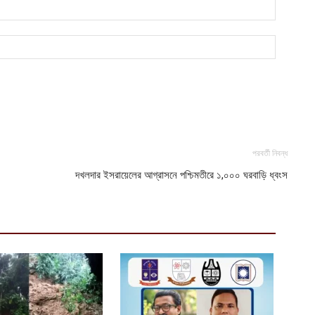
ব
আ
আ
ই
আ
পরবর্তী নিবন্ধ
দখলদার ইসরায়েলের আগ্রাসনে পশ্চিমতীরে ১,০০০ ঘরবাড়ি ধ্বংস