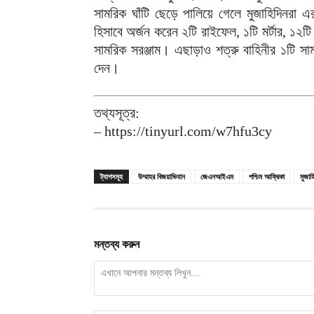
সামরিক ঘাঁটি ছেড়ে পালিয়ে গেলে মুজাহিদিনরা 
হিসাবে অর্জন করেন ২টি রাইফেল, ১টি মর্টার, ১২
সামরিক সরঞ্জাম। এছাড়াও শত্রু বাহিনীর ১টি সাম
দেন।
তথ্যসূত্র:
– https://tinyurl.com/w7hfu3cy
ট্যাগসমূহ
উম্মাহর বিজয়াভিযান
জেএনআইএম
পশ্চিম আফ্রিকা
মুজাহ
মন্তব্য করুন