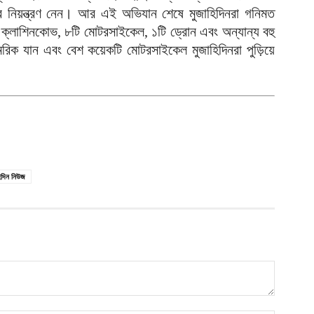
এর নিয়ন্ত্রণ নেন। আর এই অভিযান শেষে মুজাহিদিনরা গনিমত
ঢ
টি ক্লাশিনকোভ, ৮টি মোটরসাইকেল, ১টি ড্রোন এবং অন্যান্য বহু
১
রিক যান এবং বেশ কয়েকটি মোটরসাইকেল মুজাহিদিনরা পুড়িয়ে
আ
ই
চ
আ
জ
হ
আ
িদিন নিউজ
ম
ব
আ
ন
ত
আ