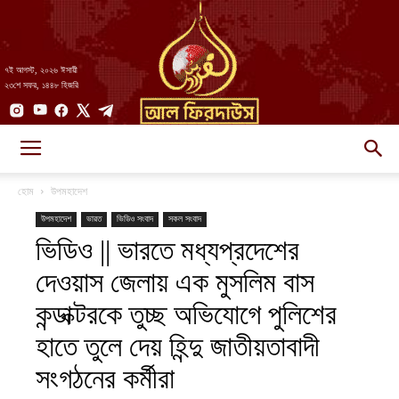
৭ই আগস্ট, ২০২৬ ঈসায়ী
২৩শে সফর, ১৪৪৮ হিজরি
AlFirdaws
হোম
উপমহাদেশ
উপমহাদেশ
ভারত
ভিডিও সংবাদ
সকল সংবাদ
ভিডিও || ভারতে মধ্যপ্রদেশের
||
দেওয়াস জেলায় এক মুসলিম বাস
কন্ডাক্টরকে তুচ্ছ অভিযোগে পুলিশের
আল-
হাতে তুলে দেয় হিন্দু জাতীয়তাবাদী
সংগঠনের কর্মীরা