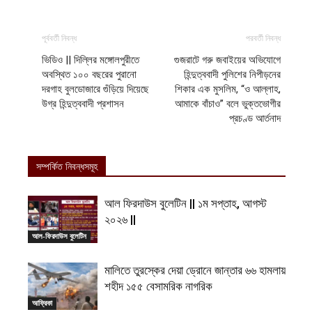
পূর্ববর্তী নিবন্ধ
পরবর্তী নিবন্ধ
ভিডিও || দিল্লির মঙ্গোলপুরীতে
গুজরাটে গরু জবাইয়ের অভিযোগে
অবস্থিত ১০০ বছরের পুরানো
হিন্দুত্ববাদী পুলিশের নিপীড়নের
দরগাহ বুলডোজারে গুঁড়িয়ে দিয়েছে
শিকার এক মুসলিম, “ও আল্লাহ,
উগ্র হিন্দুত্ববাদী প্রশাসন
আমাকে বাঁচাও” বলে ভুক্তভোগীর
প্রচণ্ড আর্তনাদ
সম্পর্কিত নিবন্ধসমূহ
আল ফিরদাউস বুলেটিন || ১ম সপ্তাহ, আগস্ট
২০২৬ ||
আল-ফিরদাউস বুলেটিন
মালিতে তুরস্কের দেয়া ড্রোনে জান্তার ৬৬ হামলায়
শহীদ ১৫৫ বেসামরিক নাগরিক
আফ্রিকা