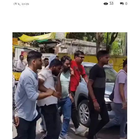
ফিরদাউস
53
মে ৯, ২০২৬
0