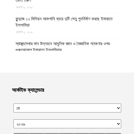
৩৮৩ তরুণ
আগস্ট ৬, ২০২৬
কুন্দুজে ১২ মিলিয়ন আফগানি ব্যয়ে দুটি সেতু পুনর্নির্মাণ করছে ইমারাতে
ইসলামিয়া
আগস্ট ৬, ২০২৬
স্বাস্থ্যসেবার মান উন্নয়নে আধুনিক জ্ঞান ও বৈজ্ঞানিক গবেষণার ওপর
গুরুত্বারোপ ইমারাতে ইসলামিয়ার
আগস্ট ৬, ২০২৬
আফগান শরণার্থী পরিবারগুলোর স্থায়ী পুনর্বাসনে ৬৫ হাজারের বেশি আবাসিক
প্লট বরাদ্দ ইমারাতে ইসলামিয়ার
আগস্ট ৬, ২০২৬
আর্কাইভ ক্যালেন্ডার
ভিডিও || আফগানিস্তানের কুনার প্রদেশে গত বছরের ভূমিকম্পে ক্ষতিগ্রস্ত
পরিবারগুলোর জন্য ৩৬টি বাড়ি ও একটি মসজিদ নির্মাণ করেছে ইমারাতে
ইসলামিয়া
আগস্ট ৬, ২০২৬
ভারত, পাকিস্তান ও বাংলাদেশের মাদ্রাসাগুলোতে সন্ত্রাসবাদ তৈরি হচ্ছে বলে
উস্কানিমূলক মন্তব্য করেছে উত্তর প্রদেশের হিন্দুত্ববাদী উপমুখ্যমন্ত্রী