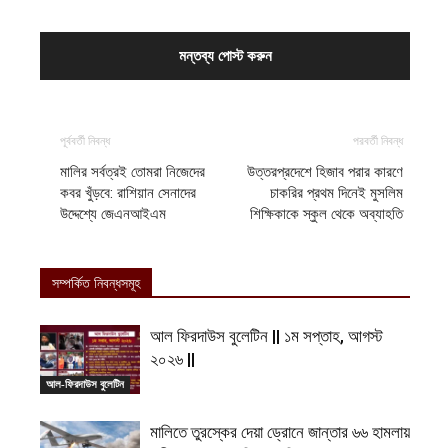
পূর্ববর্তী নিবন্ধ
পরবর্তী নিবন্ধ
মালির সর্বত্রই তোমরা নিজেদের
উত্তরপ্রদেশে হিজাব পরার কারণে
কবর খুঁড়বে: রাশিয়ান সেনাদের
চাকরির প্রথম দিনেই মুসলিম
উদ্দেশ্যে জেএনআইএম
শিক্ষিকাকে স্কুল থেকে অব্যাহতি
সম্পর্কিত নিবন্ধসমূহ
আল ফিরদাউস বুলেটিন || ১ম সপ্তাহ, আগস্ট
২০২৬ ||
আল-ফিরদাউস বুলেটিন
মালিতে তুরস্কের দেয়া ড্রোনে জান্তার ৬৬ হামলায়