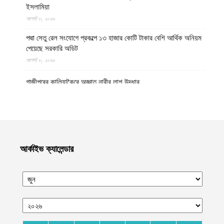
ইসলামিয়া
আগস্ট ৮, ২০২৬
পদ্মা সেতু রেল সংযোগে প্রকল্পে ১৩ হাজার কোটি টাকার বেশি আর্থিক অনিয়ম
পেয়েছে সরকারি অডিট
আগস্ট ৮, ২০২৬
গাজীপুরের কালিয়াকৈরে অজ্ঞাত নারীর লাশ উদ্ধার
আগস্ট ৮, ২০২৬
উত্তর প্রদেশের মথুরায় ঐতিহাসিক শাহী ঈদগাহ মসজিদের স্থলে আবারও
কৃষ্ণ মন্দির নির্মাণের দাবি, মসজিদের জন্য বিকল্প জমির প্রস্তাব
আগস্ট ৮, ২০২৬
আর্কাইভ ক্যালেন্ডার
হেলমান্দে বিপুল পরিমাণ অবৈধ অস্ত্র ও সামরিক সরঞ্জাম জব্দ করেছে ইমারাতে
ইসলামিয়ার নিরাপত্তা বাহিনী
আগস্ট ৮, ২০২৬
নোয়াখালীর কবিরহাটে নিখোঁজের এক দিন পর যুবদলনেতার লাশ উদ্ধার
আগস্ট ৮, ২০২৬