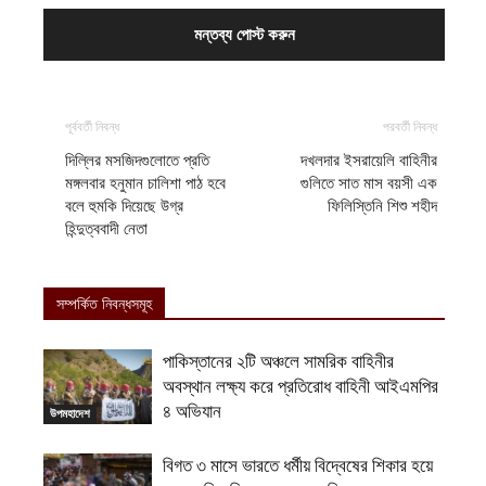
পূর্ববর্তী নিবন্ধ
পরবর্তী নিবন্ধ
দিল্লির মসজিদগুলোতে প্রতি
দখলদার ইসরায়েলি বাহিনীর
মঙ্গলবার হনুমান চালিশা পাঠ হবে
গুলিতে সাত মাস বয়সী এক
বলে হুমকি দিয়েছে উগ্র
ফিলিস্তিনি শিশু শহীদ
হিন্দুত্ববাদী নেতা
সম্পর্কিত নিবন্ধসমূহ
পাকিস্তানের ২টি অঞ্চলে সামরিক বাহিনীর
অবস্থান লক্ষ্য করে প্রতিরোধ বাহিনী আইএমপির
৪ অভিযান
উপমহাদেশ
বিগত ৩ মাসে ভারতে ধর্মীয় বিদ্বেষের শিকার হয়ে