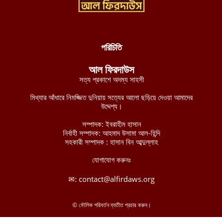
আগস্ট ৮, ২০২৬
পশ্চিমবঙ্গে শব্দ দূষণ নিয়ন্ত্রণের অজুহাতে টার্গেট কেবল মসজিদ, লাউডস্পিকার
অপসারণের নির্দেশ হিন্দুত্ববাদী পুলিশের
আগস্ট ৮, ২০২৬
পরিচিতি
নব্য চাঁদাবাজদের হাতে জিম্মি রাজধানীবাসী, ৩৫ স্পটে পুলিশ সদস্যরাই করছে
আল ফিরদাউস
চাঁদাবাজি
সত্য প্রকাশে অদম্য সাহসী
আগস্ট ৮, ২০২৬
মিথ্যার আঁধারে নিমজ্জিত দুনিয়ায় সত্যের আলো ছড়িয়ে দেওয়া আমাদের
বুরকিনান জান্তা বাহিনীর ১২টি সামরিক অবস্থানের নিয়ন্ত্রণ নিয়েছে
উদ্দেশ্য।
জেএনআইএম
সম্পাদক: ইবরাহীম হাসান
আগস্ট ৭, ২০২৬
নির্বাহী সম্পাদক: আহমাদ উসামা আল-হিন্দি
সহকারী সম্পাদক : হাসান বিন আব্দুল্লাহ
মালিতে জান্তা ও রুশ বাহিনীর ৫টি কনভয়ে প্রতিরোধ বাহিনী জেএনআইএম-
এর সফল অভিযান
যোগাযোগ করুনঃ
আগস্ট ৭, ২০২৬
✉:
contact@alfirdaws.org
ইমারাতে ইসলামিয়া আফগানিস্তানের উত্তরাঞ্চলের পাঁচ প্রদেশের ৩৫০ পুলিশ
সদস্যের সামরিক প্রশিক্ষণ সম্পন্ন
© মৌলিক পরিবর্তন ব্যতীত প্রচার করুন।
আগস্ট ৭, ২০২৬