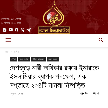
৯ই আগস্ট, ২০২৬ ঈসায়ী
২৫শে সফর, ১৪৪৮ হিজরি
AlFirdaws
হোম
এশিয়া
এশিয়া
মধ্য এশিয়া
শরীয়ার ছায়াতলে
সকল সংবাদ
দেশজুড়ে নারী অধিকার রক্ষায় ইমারাতে
||
ইসলামিয়ার ব্যাপক পদক্ষেপ, এক
সপ্তাহে ২০৪টি মামলা নিষ্পত্তি
আল-
65
জুন ৬, ২০২৬
0