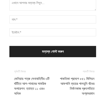
পূর্ববর্তী নিবন্ধ
পরবর্তী নিবন্ধ
কেনিয়ায় শত্রু সেনাবাহিনীর ৩টি
‎পাকতিকা প্রদেশে ৮৫১ মিলিয়ন
ঘাঁটিতে আশ-শাবাবের সামরিক
আফগানি ব্যয়ের পালতুনি বাঁধের
অপারেশন: হতাহত ১১ এরও
নির্মাণকাজ দ্রুতগতিতে
অধিক
অগ্রসরমান