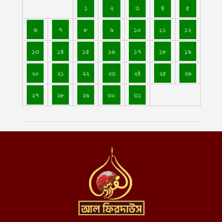
১
২
৩
৪
৫
৬
৭
৮
৯
১০
১১
১২
১৩
১৪
১৫
১৬
১৭
১৮
১৯
২০
২১
২২
২৩
২৪
২৫
২৬
২৭
২৮
২৯
৩০
৩১