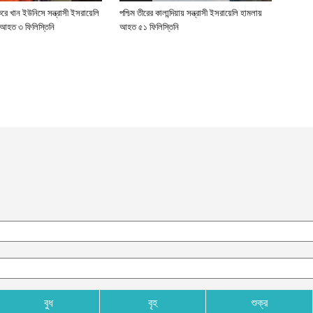
 করে খান ইউনিসে সন্ত্রাসী ইসরায়েলি
পশ্চিম তীরের কালান্দিয়ায় সন্ত্রাসী ইসরায়েলি হামলায়
য
ণ, আহত ৩ ফিলিস্তিনি
আহত ৫১ ফিলিস্তিনি
গ
আ
বুধ
বৃহ
শুক্র