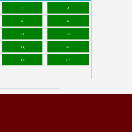
১
২
৮
৯
১৫
১৬
২২
২৩
২৯
৩০