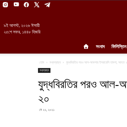
৯ই আগস্ট, ২০২৬ ঈসায়ী
২৫শে সফর, ১৪৪৮ হিজরি
সংবাদ
ফিলিস্তিন
হোম
মধ্যপ্রাচ্য
যুদ্ধবিরতির পরও আল-আকসায় ইসরায়েলি হামলা, আহত 
মধ্যপ্রাচ্য
যুদ্ধবিরতির পরও আল-
২০
মে ২২, ২০২১