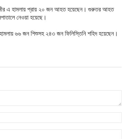
আ
হিনীর এ হামলায় প্রায় ২০ জন আহত হয়েছেন। গুরুতর আহত
ব
াতালে নেওয়া হয়েছে।
২
আ
ের হামলায় ৬৬ জন শিশুসহ ২৪৩ জন ফিলিস্তিনি শহিদ হয়েছেন।
৫
ই
আ
প
অ
আ
গ
আ
উ
আ
প
আ