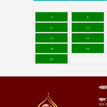
৩
৪
১০
১১
১৭
১৮
২৪
২৫
৩১
পরিচি
আল 
সত্য প