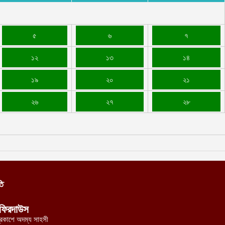
৫
৬
৭
১২
১৩
১৪
১৯
২০
২১
২৬
২৭
২৮
তি
ফিরদাউস
্রকাশে অদম্য সাহসী