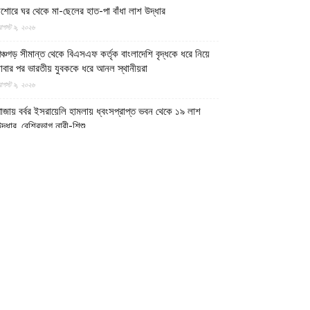
শোরে ঘর থেকে মা-ছেলের হাত-পা বাঁধা লাশ উদ্ধার
গস্ট ৯, ২০২৬
ঞ্চগড় সীমান্ত থেকে বিএসএফ কর্তৃক বাংলাদেশি বৃদ্ধকে ধরে নিয়ে
াবার পর ভারতীয় যুবককে ধরে আনল স্থানীয়রা
গস্ট ৯, ২০২৬
াজায় বর্বর ইসরায়েলি হামলায় ধ্বংসপ্রাপ্ত ভবন থেকে ১৯ লাশ
দ্ধার, বেশিরভাগ নারী-শিশু
গস্ট ৯, ২০২৬
াফ নদী থেকে ৩ বাংলাদেশি জেলেকে ধরে নিয়ে গেছে সন্ত্রাসী
রাকান আর্মি
গস্ট ৯, ২০২৬
ুন্সীগঞ্জের গজারিয়ায় ১৩ বছরের কিশোরীকে ধর্ষণ, ৬ মাসের
ন্তঃসত্ত্বা
গস্ট ৯, ২০২৬
াকিস্তানের ২টি অঞ্চলে সামরিক বাহিনীর অবস্থান লক্ষ্য করে
্রতিরোধ বাহিনী আইএমপির ৪ অভিযান