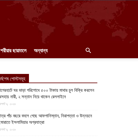
শরীয়ার ছায়াতলে
অন্যান্য
র্বশেষ পোস্টসমূহ
াগেরহাটে ঘর ভাড়া পরিশোধে ৫০০ টাকায় মাথার চুল বিক্রি করলেন
সহায় নারী, ২ সন্তান নিয়ে থাকেন রেললাইনে
গস্ট ৯, ২০২৬
াত্র পাঁচ বছরে বদলে গেছে আফগানিস্তান, নিরাপত্তা ও উন্নয়নে
মারাতে ইসলামিয়ার অগ্রযাত্রা
গস্ট ৯, ২০২৬