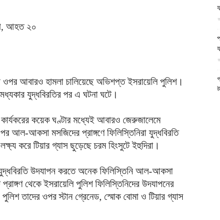
য
আল-
আ
প
য
আ
ফিরদাউস
গ
 ওপর আবারও হামলা চালিয়েছে অভিশপ্ত ইসরায়েলি পুলিশ।
উ
 মধ্যকার যুদ্ধবিরতির পর এ ঘটনা ঘটে।
আ
 কার্যকরের কয়েক ঘণ্টার মধ্যেই আবারও জেরুজালেমে
ন
আ
র পর আল-আকসা মসজিদের প্রাঙ্গণে ফিলিস্তিনিরা যুদ্ধবিরতি
আ
্য করে টিয়ার গ্যাস ছুড়েছে চরম হিংসুটে ইহুদিরা।
ম
র পর যুদ্ধবিরতি উদযাপন করতে অনেক ফিলিস্তিনি আল-আকসা
অ
প্রাঙ্গণ থেকে ইসরায়েলি পুলিশ ফিলিস্তিনিদের উদযাপনের
আ
পুলিশ তাদের ওপর স্টান গ্রেনেড, স্মোক বোমা ও টিয়ার গ্যাস
প
প