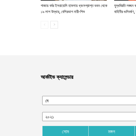
গাজায় বর্বর ইসরায়েলি হামলায় ধ্বংসপ্রাপ্ত ভবন থেকে
যুদ্ধবিরতি লঙ্ঘন
১৯ লাশ উদ্ধার, বেশিরভাগ নারী-শিশু
বাহিনীর গুলিবর্ষ
আর্কাইভ ক্যালেন্ডার
সোম
মঙ্গল