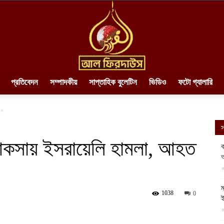
প্রতিবেদন
সম্পাদকীয়
সাপ্তাহিক বুলেটিন
ভিডিও
ফটো গ্যালারি
AlFirdaws
২০
স
আকসায় ইসরায়েলি হামলা, আহত
ব
অ
||
আ
ম
1038
0
ই
আ