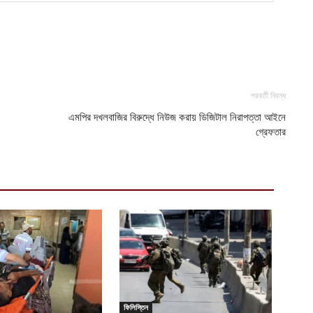
হ
ই
আ
ন
আ
পরবর্তী নিবন্ধ
এমপির দখলবাজির বিরুদ্ধে নিউজ করায় ডিজিটাল নিরাপত্তা আইনে
ব
গ্রেফতার
আ
ম
হ
আ
শ
প
আ
ভ
ত
ফিলিস্তিন
আ