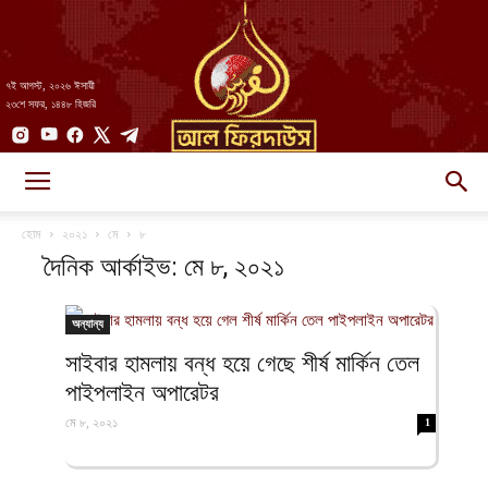
৭ই আগস্ট, ২০২৬ ঈসায়ী
২৩শে সফর, ১৪৪৮ হিজরি
AlFirdaws
হোম
২০২১
মে
৮
দৈনিক আর্কাইভ: মে ৮, ২০২১
||
অন্যান্য
সাইবার হামলায় বন্ধ হয়ে গেছে শীর্ষ মার্কিন তেল
পাইপলাইন অপারেটর
আল-
মে ৮, ২০২১
1