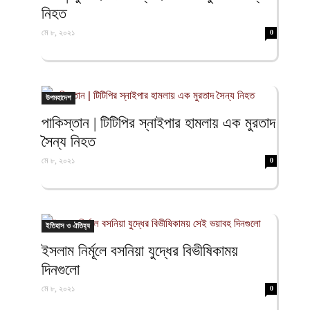
নিহত
মে ৮, ২০২১
0
উপমহাদেশ
পাকিস্তান | টিটিপির স্নাইপার হামলায় এক মুরতাদ
সৈন্য নিহত
মে ৮, ২০২১
0
ইতিহাস ও ঐতিহ্য
ইসলাম নির্মূলে বসনিয়া যুদ্ধের বিভীষিকাময়
দিনগুলো
মে ৮, ২০২১
0