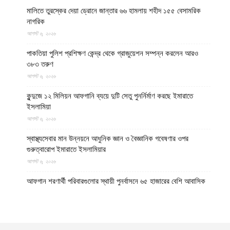
মালিতে তুরস্কের দেয়া ড্রোনে জান্তার ৬৬ হামলায় শহীদ ১৫৫ বেসামরিক
নাগরিক
আগস্ট ৬, ২০২৬
পাকতিয়া পুলিশ প্রশিক্ষণ কেন্দ্র থেকে গ্রাজুয়েশন সম্পন্ন করলেন আরও
৩৮৩ তরুণ
আগস্ট ৬, ২০২৬
কুন্দুজে ১২ মিলিয়ন আফগানি ব্যয়ে দুটি সেতু পুনর্নির্মাণ করছে ইমারাতে
ইসলামিয়া
আগস্ট ৬, ২০২৬
স্বাস্থ্যসেবার মান উন্নয়নে আধুনিক জ্ঞান ও বৈজ্ঞানিক গবেষণার ওপর
গুরুত্বারোপ ইমারাতে ইসলামিয়ার
আগস্ট ৬, ২০২৬
আফগান শরণার্থী পরিবারগুলোর স্থায়ী পুনর্বাসনে ৬৫ হাজারের বেশি আবাসিক
প্লট বরাদ্দ ইমারাতে ইসলামিয়ার
আগস্ট ৬, ২০২৬
ভিডিও || আফগানিস্তানের কুনার প্রদেশে গত বছরের ভূমিকম্পে ক্ষতিগ্রস্ত