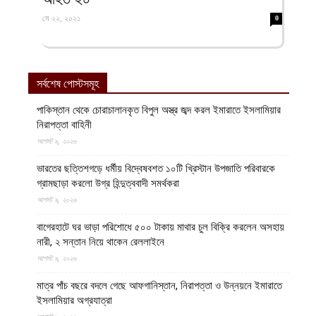
মে ২২, ২০২১
0
সর্বশেষ পোস্টসমূহ
পাকিস্তান থেকে চোরাচালানকৃত বিপুল অস্ত্র জব্দ করল ইমারাতে ইসলামিয়ার
নিরাপত্তা বাহিনী
আগস্ট ৯, ২০২৬
ভারতের ছত্তিশগড়ে ধর্মীয় বিদ্বেষবশত ১০টি খ্রিস্টান উপজাতি পরিবারকে
গ্রামছাড়া করলো উগ্র হিন্দুত্ববাদী সমর্থকরা
আগস্ট ৯, ২০২৬
বাগেরহাটে ঘর ভাড়া পরিশোধে ৫০০ টাকায় মাথার চুল বিক্রি করলেন অসহায়
নারী, ২ সন্তান নিয়ে থাকেন রেললাইনে
আগস্ট ৯, ২০২৬
মাত্র পাঁচ বছরে বদলে গেছে আফগানিস্তান, নিরাপত্তা ও উন্নয়নে ইমারাতে
ইসলামিয়ার অগ্রযাত্রা