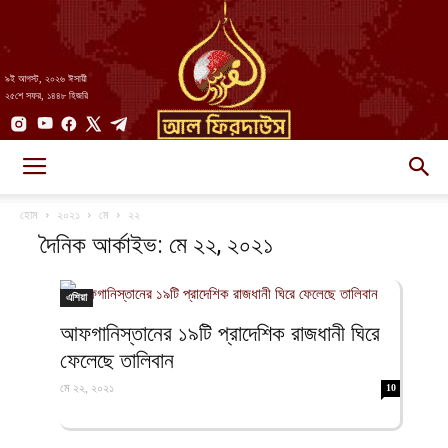
৯ই আগস্ট, ২০২৬ ঈসায়ী
২৫শে সফর, ১৪৪৮ হিজরি
AlFirdaws
হোম
২০২১
মে
২২
দৈনিক আর্কাইভ: মে ২২, ২০২১
||
এশিয়া
আফগানিস্তানের ১৯টি প্রাদেশিক রাজধানী ঘিরে
ফেলেছে তালিবান
আল-
মে ২২, ২০২১
10