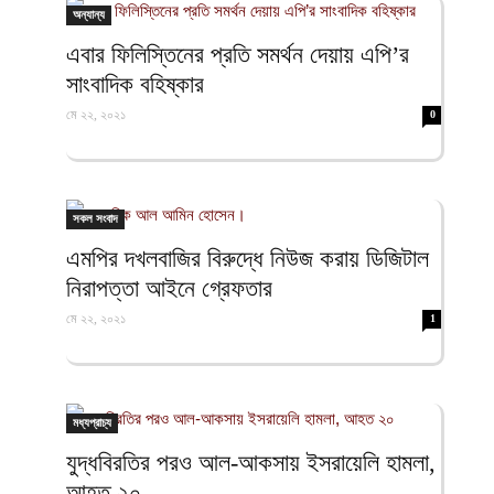
অন্যান্য
এবার ফিলিস্তিনের প্রতি সমর্থন দেয়ায় এপি’র
সাংবাদিক বহিষ্কার
মে ২২, ২০২১
0
সকল সংবাদ
এমপির দখলবাজির বিরুদ্ধে নিউজ করায় ডিজিটাল
নিরাপত্তা আইনে গ্রেফতার
মে ২২, ২০২১
1
মধ্যপ্রাচ্য
যুদ্ধবিরতির পরও আল-আকসায় ইসরায়েলি হামলা,
আহত ২০