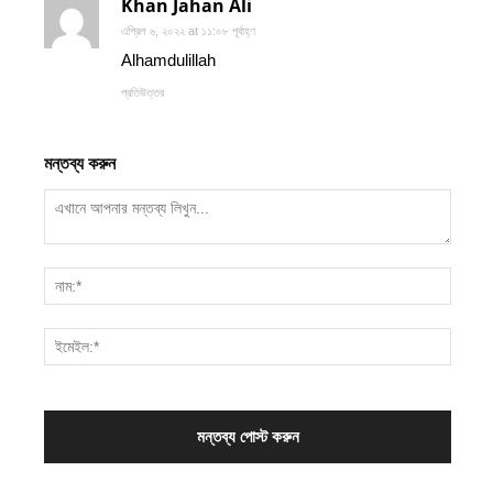
Khan Jahan Ali
এপ্রিল ৬, ২০২২ at ১১:০৮ পূর্বাহ্ণ
Alhamdulillah
প্রতিউত্তর
মন্তব্য করুন