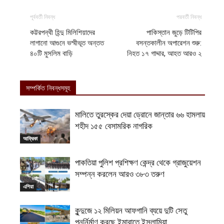
পূর্ববর্তী নিবন্ধ
পরবর্তী নিবন্ধ
কট্টরপন্থী হিন্দু মিলিশিয়াদের
পাকিস্তান জুড়ে টিটিপির
লাগানো আগুনে ভস্মীভূত অন্তত
বসন্তকালীন অপারেশন শুরু:
৪০টি মুসলিম বাড়ি
নিহত ১৭ গাদ্দার, আহত আরও ২
সম্পর্কিত নিবন্ধসমূহ
মালিতে তুরস্কের দেয়া ড্রোনে জান্তার ৬৬ হামলায়
শহীদ ১৫৫ বেসামরিক নাগরিক
আফ্রিকা
পাকতিয়া পুলিশ প্রশিক্ষণ কেন্দ্র থেকে গ্রাজুয়েশন
সম্পন্ন করলেন আরও ৩৮৩ তরুণ
এশিয়া
কুন্দুজে ১২ মিলিয়ন আফগানি ব্যয়ে দুটি সেতু
পুনর্নির্মাণ করছে ইমারাতে ইসলামিয়া