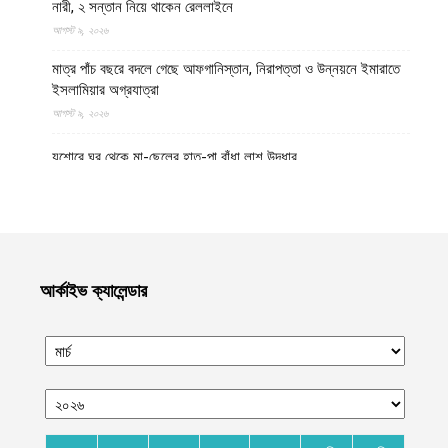
নারী, ২ সন্তান নিয়ে থাকেন রেললাইনে
আগস্ট ৯, ২০২৬
মাত্র পাঁচ বছরে বদলে গেছে আফগানিস্তান, নিরাপত্তা ও উন্নয়নে ইমারাতে
ইসলামিয়ার অগ্রযাত্রা
আগস্ট ৯, ২০২৬
যশোরে ঘর থেকে মা-ছেলের হাত-পা বাঁধা লাশ উদ্ধার
আগস্ট ৯, ২০২৬
পঞ্চগড় সীমান্ত থেকে বিএসএফ কর্তৃক বাংলাদেশি বৃদ্ধকে ধরে নিয়ে যাবার পর
ভারতীয় যুবককে ধরে আনল স্থানীয়রা
আগস্ট ৯, ২০২৬
আর্কাইভ ক্যালেন্ডার
গাজায় বর্বর ইসরায়েলি হামলায় ধ্বংসপ্রাপ্ত ভবন থেকে ১৯ লাশ উদ্ধার,
বেশিরভাগ নারী-শিশু
আগস্ট ৯, ২০২৬
নাফ নদী থেকে ৩ বাংলাদেশি জেলেকে ধরে নিয়ে গেছে সন্ত্রাসী আরাকান আর্মি
আগস্ট ৯, ২০২৬