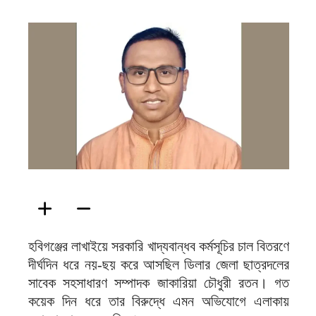
ফিরদাউস
হবিগঞ্জের লাখাইয়ে সরকারি খাদ্যবান্ধব কর্মসূচির চাল বিতরণে
দীর্ঘদিন ধরে নয়-ছয় করে আসছিল ডিলার জেলা ছাত্রদলের
সাবেক সহসাধারণ সম্পাদক জাকারিয়া চৌধুরী রতন। গত
কয়েক দিন ধরে তার বিরুদ্ধে এমন অভিযোগে এলাকায়