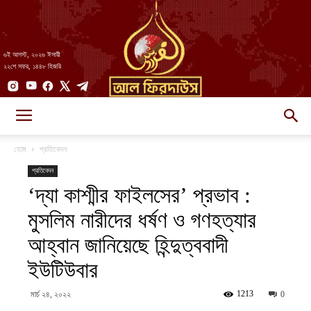
৬ই আগস্ট, ২০২৬ ঈসায়ী
২২শে সফর, ১৪৪৮ হিজরি
AlFirdaws
হোম
প্রতিবেদন
প্রতিবেদন
‘দ্যা কাশ্মীর ফাইলসের’ প্রভাব :
||
মুসলিম নারীদের ধর্ষণ ও গণহত্যার
আহ্বান জানিয়েছে হিন্দুত্ববাদী
আল-
ইউটিউবার
1213
মার্চ ২৪, ২০২২
0