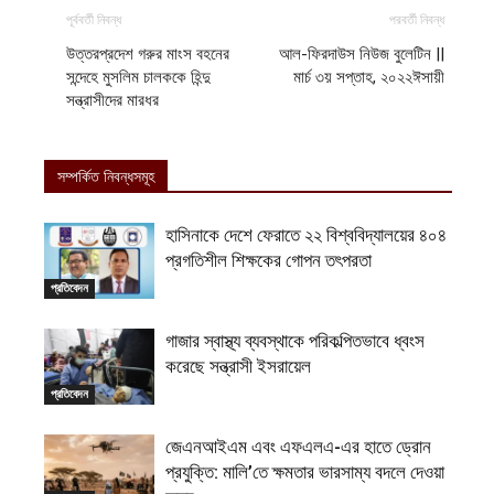
পূর্ববর্তী নিবন্ধ
পরবর্তী নিবন্ধ
উত্তরপ্রদেশ গরুর মাংস বহনের
আল-ফিরদাউস নিউজ বুলেটিন ||
সন্দেহে মুসলিম চালককে হিন্দু
মার্চ ৩য় সপ্তাহ, ২০২২ঈসায়ী
সন্ত্রাসীদের মারধর
সম্পর্কিত নিবন্ধসমূহ
হাসিনাকে দেশে ফেরাতে ২২ বিশ্ববিদ্যালয়ের ৪০৪
প্রগতিশীল শিক্ষকের গোপন তৎপরতা
প্রতিবেদন
গাজার স্বাস্থ্য ব্যবস্থাকে পরিকল্পিতভাবে ধ্বংস
করেছে সন্ত্রাসী ইসরায়েল
প্রতিবেদন
জেএনআইএম এবং এফএলএ-এর হাতে ড্রোন
প্রযুক্তি: মালি’তে ক্ষমতার ভারসাম্য বদলে দেওয়া