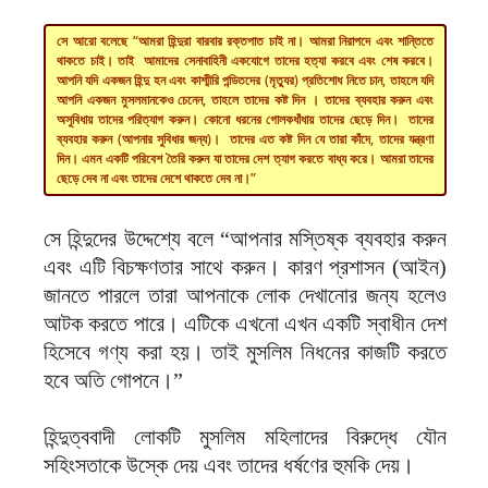
সে আরো বলেছে “আমরা হিন্দুরা বারবার রক্তপাত চাই না। আমরা নিরাপদে এবং শান্তিতে
থাকতে চাই। তাই আমাদের সেনাবাহিনী একযোগে তাদের হত্যা করবে এবং শেষ করবে।
আপনি যদি একজন হিন্দু হন এবং কাশ্মীরি পন্ডিতদের (মৃত্যুর) প্রতিশোধ নিতে চান, তাহলে যদি
আপনি একজন মুসলমানকেও চেনেন, তাহলে তাদের কষ্ট দিন । তাদের ব্যবহার করুন এবং
অসুবিধায় তাদের পরিত্যাগ করুন। কোনো ধরনের গোলকধাঁধায় তাদের ছেড়ে দিন। তাদের
ব্যবহার করুন (আপনার সুবিধার জন্য)। তাদের এত কষ্ট দিন যে তারা কাঁদে, তাদের যন্ত্রণা
দিন। এমন একটি পরিবেশ তৈরি করুন যা তাদের দেশ ত্যাগ করতে বাধ্য করে। আমরা তাদের
ছেড়ে দেব না এবং তাদের দেশে থাকতে দেব না।”
সে হিন্দুদের উদ্দেশ্যে বলে “আপনার মস্তিষ্ক ব্যবহার করুন
এবং এটি বিচক্ষণতার সাথে করুন। কারণ প্রশাসন (আইন)
জানতে পারলে তারা আপনাকে লোক দেখানোর জন্য হলেও
আটক করতে পারে। এটিকে এখনো এখন একটি স্বাধীন দেশ
হিসেবে গণ্য করা হয়। তাই মুসলিম নিধনের কাজটি করতে
হবে অতি গোপনে।”
হিন্দুত্ববাদী লোকটি মুসলিম মহিলাদের বিরুদ্ধে যৌন
সহিংসতাকে উস্কে দেয় এবং তাদের ধর্ষণের হুমকি দেয়।