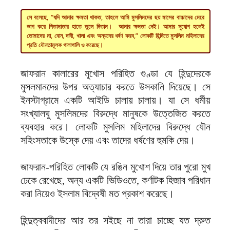
সে বলেছে, “যদি আমার ক্ষমতা থাকত, তাহলে আমি মুসলিমদের ছয় মাসের বাচ্চাদের মেরে
ভাগ করে পিতামাতার হাতে তুলে দিতাম। আমার ক্ষমতা নেই। আমার সুযোগ হলেই
তোমাদের মা, বোন, দাদী, খালা এবং অন্যদের ধর্ষণ করব,” লোকটি হিন্দিতে মুসলিম মহিলাদের
প্রতি যৌনতামূলক গালাগালি ও করেছে।
জাফরান কালারের মুখোস পরিহিত গুণ্ডা যে হিন্দুদেরকে
মুসলমানদের উপর অত্যাচার করতে উসকানি দিয়েছে। সে
ইনস্টাগ্রামে একটি আইডি চালায় চালায়। যা সে ধর্মীয়
সংখ্যালঘু মুসলিমদের বিরুদ্ধে মানুষকে উত্তেজিত করতে
ব্যবহার করে। লোকটি মুসলিম মহিলাদের বিরুদ্ধে যৌন
সহিংসতাকে উস্কে দেয় এবং তাদের ধর্ষণের হুমকি দেয়।
জাফরান-পরিহিত লোকটি যে রঙিন মুখোশ দিয়ে তার পুরো মুখ
ঢেকে রেখেছে, অন্য একটি ভিডিওতে, কর্ণাটক হিজাব পরিধান
করা নিয়েও ইসলাম বিদ্বেষী মত প্রকাশ করেছে।
হিন্দুত্ববাদীদের আর তর সইছে না তারা চাচ্ছে যত দ্রুত