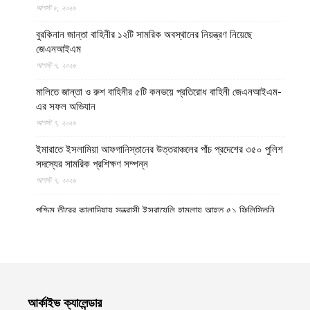
আগস্ট ৮, ২০২৬
বুরকিনান জান্তা বাহিনীর ১২টি সামরিক অবস্থানের নিয়ন্ত্রণ নিয়েছে
জেএনআইএম
আগস্ট ৭, ২০২৬
মালিতে জান্তা ও রুশ বাহিনীর ৫টি কনভয়ে প্রতিরোধ বাহিনী জেএনআইএম-
এর সফল অভিযান
আগস্ট ৭, ২০২৬
ইমারাতে ইসলামিয়া আফগানিস্তানের উত্তরাঞ্চলের পাঁচ প্রদেশের ৩৫০ পুলিশ
সদস্যের সামরিক প্রশিক্ষণ সম্পন্ন
আগস্ট ৭, ২০২৬
পশ্চিম তীরের কালান্দিয়ায় সন্ত্রাসী ইসরায়েলি হামলায় আহত ৫১ ফিলিস্তিনি
আগস্ট ৭, ২০২৬
নেত্রকোণায় ভাড়া বাসা থেকে যুবকের রক্তাক্ত লাশ উদ্ধার
আগস্ট ৭, ২০২৬
আর্কাইভ ক্যালেন্ডার
বগুড়ায় ছিনতাই দেখে ফেলায় শিশুকে হত্যা, ধানক্ষেতে মিললো মাটিচাপা লাশ