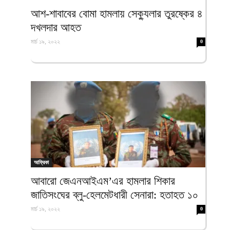
ফিরদাউস
আশ-শাবাবের বোমা হামলায় সেক্যুলার তুরষ্কের ৪
দখলদার আহত
মার্চ ১৯, ২০২২
0
আফ্রিকা
আবারো জেএনআইএম’এর হামলার শিকার
জাতিসংঘের ব্লু-হেলমেটধারী সেনারা: হতাহত ১০
মার্চ ১৯, ২০২২
0