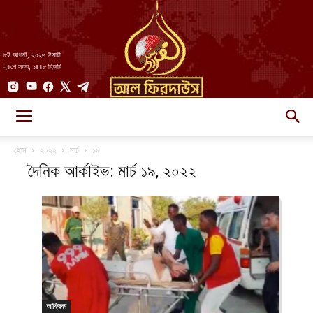
৮ই আগস্ট, ২০২৬ ঈসায়ী
২৪শে সফর, ১৪৪৮ হিজরি
AlFirdaws
হোম
২০২২
মার্চ
১৯
দৈনিক আর্কাইভ: মার্চ ১৯, ২০২২
||
আল-
আফ্রিকা