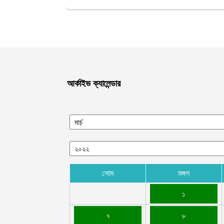
আর্কাইভ ক্যালেন্ডার
সোম
মঙ্গল
১
৭
৮