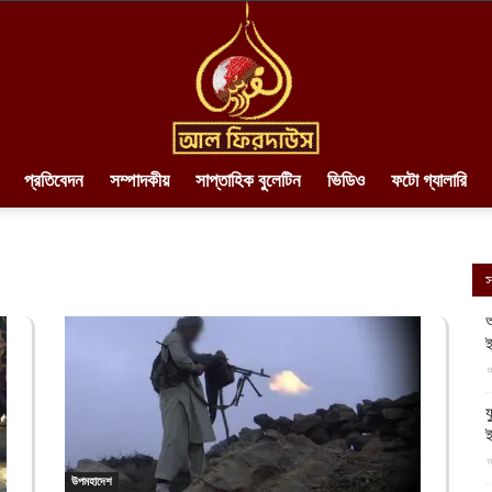
প্রতিবেদন
সম্পাদকীয়
সাপ্তাহিক বুলেটিন
ভিডিও
ফটো গ্যালারি
AlFirdaws
স
আ
ই
||
আ
য
আ
উপমহাদেশ