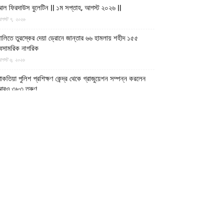
ল ফিরদাউস বুলেটিন || ১ম সপ্তাহ, আগস্ট ২০২৬ ||
গস্ট ৭, ২০২৬
ালিতে তুরস্কের দেয়া ড্রোনে জান্তার ৬৬ হামলায় শহীদ ১৫৫
েসামরিক নাগরিক
গস্ট ৬, ২০২৬
াকতিয়া পুলিশ প্রশিক্ষণ কেন্দ্র থেকে গ্রাজুয়েশন সম্পন্ন করলেন
আরও ৩৮৩ তরুণ
গস্ট ৬, ২০২৬
ুন্দুজে ১২ মিলিয়ন আফগানি ব্যয়ে দুটি সেতু পুনর্নির্মাণ করছে
মারাতে ইসলামিয়া
গস্ট ৬, ২০২৬
্বাস্থ্যসেবার মান উন্নয়নে আধুনিক জ্ঞান ও বৈজ্ঞানিক গবেষণার ওপর
ুরুত্বারোপ ইমারাতে ইসলামিয়ার
গস্ট ৬, ২০২৬
ফগান শরণার্থী পরিবারগুলোর স্থায়ী পুনর্বাসনে ৬৫ হাজারের বেশি
বাসিক প্লট বরাদ্দ ইমারাতে ইসলামিয়ার