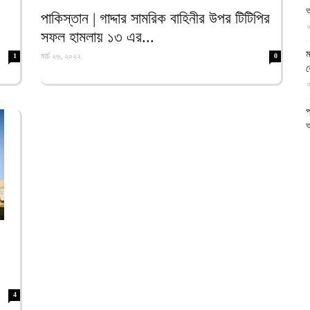
আ
আল-
পাকিস্তান | গাদ্দার সামরিক বাহিনীর উপর টিটিপির
আ
সফল হামলায় ১৩ এর...
ম
মার্চ ২৬, ২০২২
1
0
ব
আ
ফিরদাউস
প
আ
ক
ই
আ
স
গ
আ
আ
4
আ