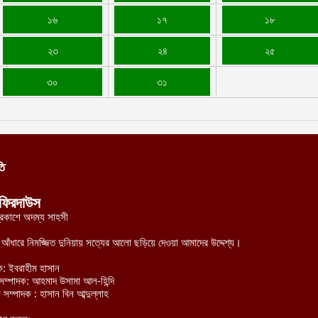
আ
১৬
১৭
১৮
প
২৩
২৪
২৫
য
আ
৩০
৩১
দ
প
আ
দ
তি
আ
ফিরদাউস
ড
্রকাশে অদম্য সাহসী
র
র আঁধারে নিমজ্জিত দুনিয়ায় সত্যের আলো ছড়িয়ে দেওয়া আমাদের উদ্দেশ্য।
আ
ক: ইবরাহীম হাসান
ন
হী সম্পাদক: আহমাদ উসামা আল-হিন্দি
 সম্পাদক : হাসান বিন আব্দুল্লাহ
আ