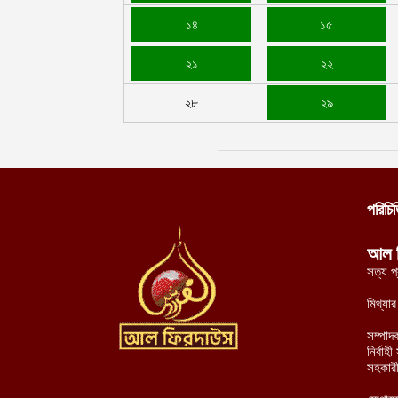
১৪
১৫
২১
২২
২৮
২৯
পরিচি
আল 
সত্য প
মিথ্যা
সম্পাদ
নির্বা
সহকারী