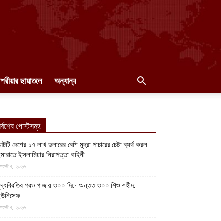
শরীয়ার ছায়াতলে
অন্যান্য
র্বশেষ পোস্টসমূহ
টটি দেশের ১৭ লাখ ডলারের বেশি মুদ্রা পাচারের চেষ্টা ব্যর্থ করল
মারাতে ইসলামিয়ার নিরাপত্তা বাহিনী
গস্ট ৭, ২০২৬
ুদ্ধবিরতির পরও গাজায় ৩০০ দিনে অন্তত ৩০০ শিশু শহীদ:
ইউনিসেফ
গস্ট ৭, ২০২৬