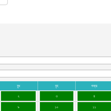
আ
ভ
ক
ক
আ
ভ
হ
উ
আ
ক
ক
আ
হ
বুধ
বৃহ
শুক্র
শ
আ
২
৩
৪
ভ
৯
১০
১১
ম