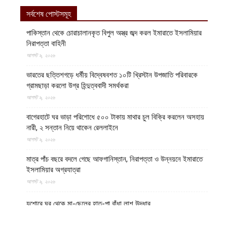
সর্বশেষ পোস্টসমূহ
পাকিস্তান থেকে চোরাচালানকৃত বিপুল অস্ত্র জব্দ করল ইমারাতে ইসলামিয়ার
নিরাপত্তা বাহিনী
আগস্ট ৯, ২০২৬
ভারতের ছত্তিশগড়ে ধর্মীয় বিদ্বেষবশত ১০টি খ্রিস্টান উপজাতি পরিবারকে
গ্রামছাড়া করলো উগ্র হিন্দুত্ববাদী সমর্থকরা
আগস্ট ৯, ২০২৬
বাগেরহাটে ঘর ভাড়া পরিশোধে ৫০০ টাকায় মাথার চুল বিক্রি করলেন অসহায়
নারী, ২ সন্তান নিয়ে থাকেন রেললাইনে
আগস্ট ৯, ২০২৬
মাত্র পাঁচ বছরে বদলে গেছে আফগানিস্তান, নিরাপত্তা ও উন্নয়নে ইমারাতে
ইসলামিয়ার অগ্রযাত্রা
আগস্ট ৯, ২০২৬
যশোরে ঘর থেকে মা-ছেলের হাত-পা বাঁধা লাশ উদ্ধার
আগস্ট ৯, ২০২৬