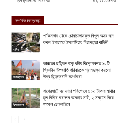
হিন্দুত্ববাদীদের নিষেধাজ্ঞা
মার্চ, ২০২২ঈসায়ী
সম্পর্কিত নিবন্ধসমূহ
পাকিস্তান থেকে চোরাচালানকৃত বিপুল অস্ত্র জব্দ
করল ইমারাতে ইসলামিয়ার নিরাপত্তা বাহিনী
এশিয়া
ভারতের ছত্তিশগড়ে ধর্মীয় বিদ্বেষবশত ১০টি
খ্রিস্টান উপজাতি পরিবারকে গ্রামছাড়া করলো
উগ্র হিন্দুত্ববাদী সমর্থকরা
উপমহাদেশ
বাগেরহাটে ঘর ভাড়া পরিশোধে ৫০০ টাকায় মাথার
চুল বিক্রি করলেন অসহায় নারী, ২ সন্তান নিয়ে
থাকেন রেললাইনে
উপমহাদেশ