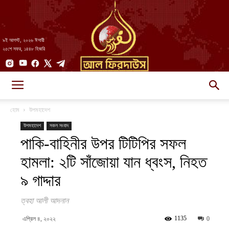
৯ই আগস্ট, ২০২৬ ঈসায়ী
২৫শে সফর, ১৪৪৮ হিজরি
AlFirdaws
হোম
উপমহাদেশ
উপমহাদেশ
সকল সংবাদ
পাকি-বাহিনীর উপর টিটিপির সফল
||
হামলা: ২টি সাঁজোয়া যান ধ্বংস, নিহত
৯ গাদ্দার
আল-
ত্বহা আলী আদনান
1135
এপ্রিল ৪, ২০২২
0