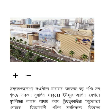
ফিরদাউস
উত্তরপ্রদেশের লখনৌতে ভারতের অন্যতম বড় শপিং মল
খুলছে একজন মুসলিম ধনকুবের ইউসুফ আলি। সেখানে
মুসলিমরা নামাজ আদায় করায় হিন্দুত্ববাদীরা আন্দোলনে
নেমেছে। হিন্দুত্ববাদী পুলিশ মুসল্লিদের বিরুদ্ধে