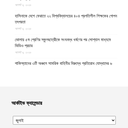
আগস্ট ৬, ২০২৬
হাসিনাকে দেশে ফেরাতে ২২ বিশ্ববিদ্যালয়ের ৪০৪ প্রগতিশীল শিক্ষকের গোপন
তৎপরতা
আগস্ট ৬, ২০২৬
ভোলায় ৫ম শ্রেণির স্কুলছাত্রীকে সংঘবদ্ধ ধর্ষণের পর সোশ্যাল মাধ্যমে
ভিডিও প্রচার
আগস্ট ৬, ২০২৬
পাকিস্তানের ৩টি অঞ্চলে সামরিক বাহিনীর বিরুদ্ধে প্রতিরোধ যোদ্ধাদের ৬
অভিযান
আগস্ট ৬, ২০২৬
দেশজুড়ে হত্যা-ধর্ষণ-ছিনতাইমূলক অপরাধ লাগামহীন, বিচারব্যবস্থার প্রতি
আস্থাহীনতাকে দায়ী ভাবছেন বিশ্লেষকগণ
আগস্ট ৬, ২০২৬
আর্কাইভ ক্যালেন্ডার
দক্ষিণ লেবাননে আইইডি বিস্ফোরণে দুই দখলদার ইসরায়েলি সেনা নিহত,
আহত ৭
আগস্ট ৬, ২০২৬