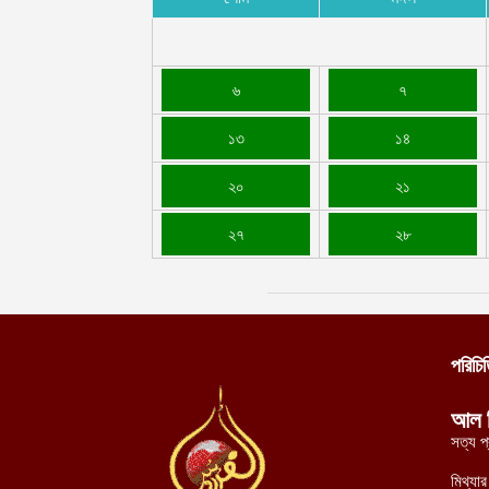
৬
৭
১৩
১৪
২০
২১
২৭
২৮
পরিচি
আল 
সত্য প
মিথ্যা