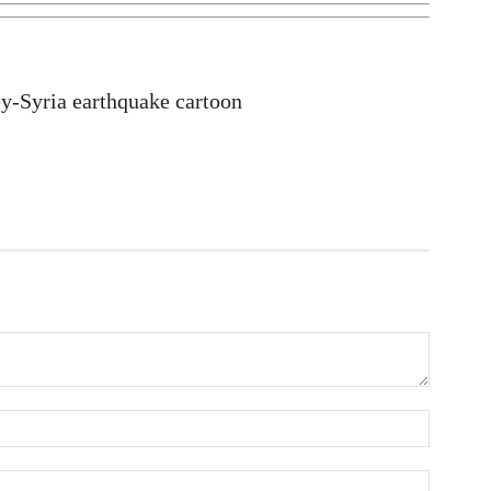
আ
ম
আ
অ
ey-Syria earthquake cartoon
ভ
আ