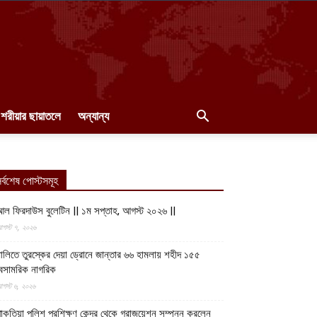
শরীয়ার ছায়াতলে
অন্যান্য
র্বশেষ পোস্টসমূহ
ল ফিরদাউস বুলেটিন || ১ম সপ্তাহ, আগস্ট ২০২৬ ||
গস্ট ৭, ২০২৬
ালিতে তুরস্কের দেয়া ড্রোনে জান্তার ৬৬ হামলায় শহীদ ১৫৫
েসামরিক নাগরিক
গস্ট ৬, ২০২৬
াকতিয়া পুলিশ প্রশিক্ষণ কেন্দ্র থেকে গ্রাজুয়েশন সম্পন্ন করলেন