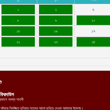
১
২
৩
৮
৯
১০
১৫
১৬
১৭
২২
২৩
২৪
তি
ফিরদাউস
্রকাশে অদম্য সাহসী
র আঁধারে নিমজ্জিত দুনিয়ায় সত্যের আলো ছড়িয়ে দেওয়া আমাদের উদ্দেশ্য।