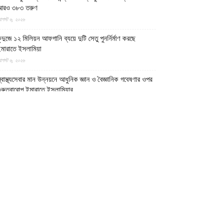
আরও ৩৮৩ তরুণ
গস্ট ৬, ২০২৬
ুন্দুজে ১২ মিলিয়ন আফগানি ব্যয়ে দুটি সেতু পুনর্নির্মাণ করছে
মারাতে ইসলামিয়া
গস্ট ৬, ২০২৬
্বাস্থ্যসেবার মান উন্নয়নে আধুনিক জ্ঞান ও বৈজ্ঞানিক গবেষণার ওপর
ুরুত্বারোপ ইমারাতে ইসলামিয়ার
গস্ট ৬, ২০২৬
ফগান শরণার্থী পরিবারগুলোর স্থায়ী পুনর্বাসনে ৬৫ হাজারের বেশি
বাসিক প্লট বরাদ্দ ইমারাতে ইসলামিয়ার
গস্ট ৬, ২০২৬
িডিও || আফগানিস্তানের কুনার প্রদেশে গত বছরের ভূমিকম্পে
্ষতিগ্রস্ত পরিবারগুলোর জন্য ৩৬টি বাড়ি ও একটি মসজিদ নির্মাণ
রেছে ইমারাতে ইসলামিয়া
গস্ট ৬, ২০২৬
ারত, পাকিস্তান ও বাংলাদেশের মাদ্রাসাগুলোতে সন্ত্রাসবাদ তৈরি