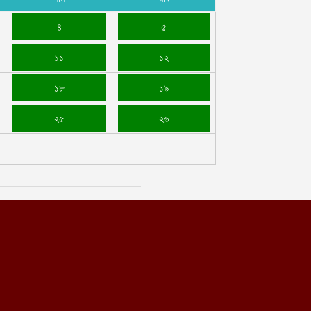
৪
৫
১১
১২
১৮
১৯
২৫
২৬