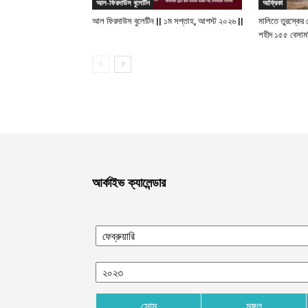
আল-ফিরদাউস বুলেটিন
আফ্রিকা
আল ফিরদাউস বুলেটিন || ১ম সপ্তাহ, আগস্ট ২০২৬ ||
মালিতে তুরস্কের 
শহীদ ১৫৫ বেসাম
আর্কাইভ ক্যালেন্ডার
সোম
মঙ্গল