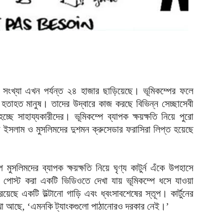
হ
উ
আ
ক
ক
আ
হ
র সংখ্যা এখন পর্যন্ত ২৪ হাজার ছাড়িয়েছে। ভূমিকম্পের ফলে
শ
তাহত মানুষ। তাদের উদ্বারে কাজ করছে বিভিন্ন সেচ্ছাসেবী
আ
ছে সাহায্যকারীদের। ভূমিকম্পে ব্যাপক ক্ষয়ক্ষতি নিয়ে পুরো
ভ
ইসলাম ও মুসলিমদের দুশমন ক্রুসেডার ফরাসিরা লিপ্ত হয়েছে
ম
আ
প
পে মুসলিমদের ব্যাপক ক্ষয়ক্ষতি নিয়ে ঘৃণ্য কাটুর্ন এঁকে উপহাসে
য
রে পোস্ট করা একটি ভিডিওতে দেখা যায় ভূমিকম্পে ধসে যাওয়া
আ
েছে একটি উল্টানো গাড়ি এবং ধ্বংসাবশেষের স্তূপ। কার্টুনের
েখা আছে, ‘এমনকি ট্যাংকগুলো পাঠানোরও দরকার নেই।’
দ
প