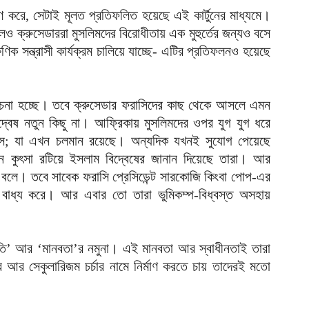
আ
ণ করে, সেটাই মূলত প্রতিফলিত হয়েছে এই কার্টুনের মাধ্যমে।
লেও ক্রুসেডাররা মুসলিমদের বিরোধীতায় এক মুহুর্তের জন্যও বসে
দ
ণিক সন্ত্রাসী কার্যক্রম চালিয়ে যাচ্ছে- এটির প্রতিফলনও হয়েছে
আ
ড
লোচনা হচ্ছে। তবে ক্রুসেডার ফরাসিদের কাছ থেকে আসলে এমন
র
দ্বেষ নতুন কিছু না। আফ্রিকায় মুসলিমদের ওপর যুগ যুগ ধরে
আ
রান্স; যা এখন চলমান রয়েছে। অন্যদিক যখনই সুযোগ পেয়েছে
ন
আ
 বলে। তবে সাবেক ফরাসি প্রেসিডেন্ট সারকোজি কিংবা পোপ-এর
াইতে বাধ্য করে। আর এবার তো তারা ভুমিকম্প-বিধ্বস্ত অসহায়
ল
শ
আ
গতি’ আর ‘মানবতা’র নমুনা। এই মানবতা আর স্বাধীনতাই তারা
চ
 আর সেকুলারিজম চর্চার নামে নির্মাণ করতে চায় তাদেরই মতো
ক
আ