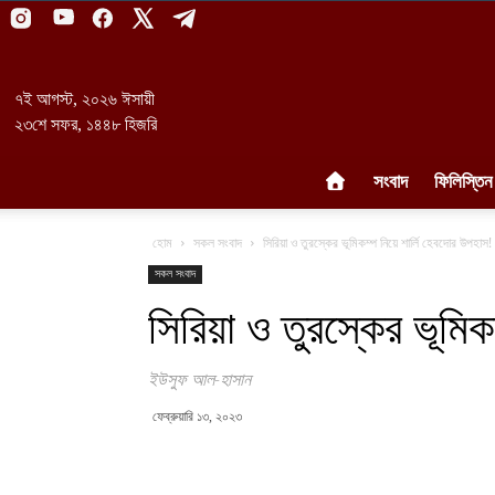
৭ই আগস্ট, ২০২৬ ঈসায়ী
২৩শে সফর, ১৪৪৮ হিজরি
সংবাদ
ফিলিস্তিন
হোম
সকল সংবাদ
সিরিয়া ও তুরস্কের ভূমিকম্প নিয়ে শার্লি হেবদোর উপহাস!
সকল সংবাদ
সিরিয়া ও তুরস্কের ভূমিক
ইউসুফ আল-হাসান
ফেব্রুয়ারি ১৩, ২০২৩