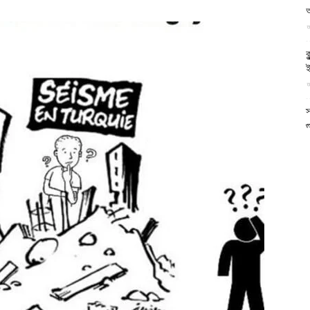
আল-
আ
ক
ই
আ
ফিরদাউস
স
গ
আ
আ
আ
আ
ভ
ক
ক
আ
ভ