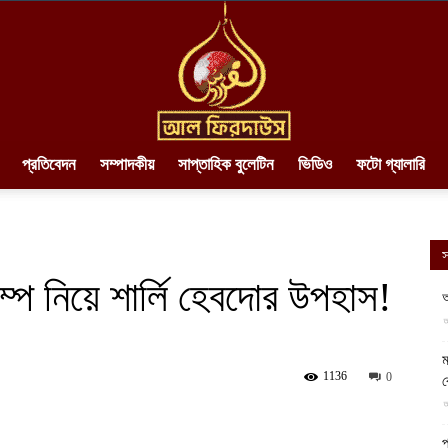
প্রতিবেদন
সম্পাদকীয়
সাপ্তাহিক বুলেটিন
ভিডিও
ফটো গ্যালারি
AlFirdaws
স
ম্প নিয়ে শার্লি হেবদোর উপহাস!
আ
আ
||
ম
1136
0
ব
আ
প