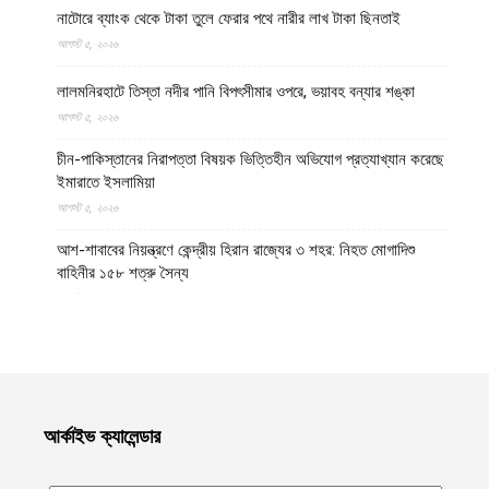
নাটোরে ব্যাংক থেকে টাকা তুলে ফেরার পথে নারীর লাখ টাকা ছিনতাই
আগস্ট ৫, ২০২৬
লালমনিরহাটে তিস্তা নদীর পানি বিপৎসীমার ওপরে, ভয়াবহ বন্যার শঙ্কা
আগস্ট ৫, ২০২৬
চীন-পাকিস্তানের নিরাপত্তা বিষয়ক ভিত্তিহীন অভিযোগ প্রত্যাখ্যান করেছে
ইমারাতে ইসলামিয়া
আগস্ট ৫, ২০২৬
আশ-শাবাবের নিয়ন্ত্রণে কেন্দ্রীয় হিরান রাজ্যের ৩ শহর: নিহত মোগাদিশু
বাহিনীর ১৫৮ শত্রু সৈন্য
আগস্ট ৫, ২০২৬
অজ্ঞাত ক্ষেপণাস্ত্রসদৃশ বস্তুর হামলায় লোহিত সাগরে ডুবে গেল ভারতীয়
জাহাজ
আগস্ট ৫, ২০২৬
ঢাকেশ্বরী মন্দিরে সমকামী বিয়ের ঘটনায় জড়িতদের শাস্তি দাবিতে ১২৩০
আর্কাইভ ক্যালেন্ডার
বিশিষ্ট নাগরিকের বিবৃতি
আগস্ট ৪, ২০২৬