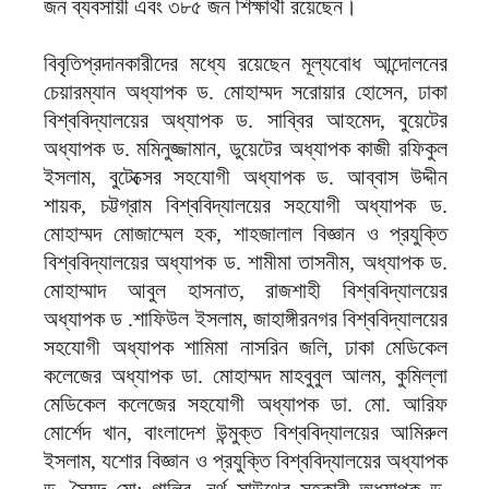
জন ব্যবসায়ী এবং ৩৮৫ জন শিক্ষার্থী রয়েছেন।
বিবৃতিপ্রদানকারীদের মধ্যে রয়েছেন মূল্যবোধ আন্দোলনের
চেয়ারম্যান অধ্যাপক ড. মোহাম্মদ সরোয়ার হোসেন, ঢাকা
বিশ্ববিদ্যালয়ের অধ্যাপক ড. সাব্বির আহমেদ, বুয়েটের
অধ্যাপক ড. মমিনুজ্জামান, ডুয়েটের অধ্যাপক কাজী রফিকুল
ইসলাম, বুটেক্সের সহযোগী অধ্যাপক ড. আব্বাস উদ্দীন
শায়ক, চট্টগ্রাম বিশ্ববিদ্যালয়ের সহযোগী অধ্যাপক ড.
মোহাম্মদ মোজাম্মেল হক, শাহজালাল বিজ্ঞান ও প্রযুক্তি
বিশ্ববিদ্যালয়ের অধ্যাপক ড. শামীমা তাসনীম, অধ্যাপক ড.
মোহাম্মাদ আবুল হাসনাত, রাজশাহী বিশ্ববিদ্যালয়ের
অধ্যাপক ড .শাফিউল ইসলাম, জাহাঙ্গীরনগর বিশ্ববিদ্যালয়ের
সহযোগী অধ্যাপক শামিমা নাসরিন জলি, ঢাকা মেডিকেল
কলেজের অধ্যাপক ডা. মোহাম্মদ মাহবুবুল আলম, কুমিল্লা
মেডিকেল কলেজের সহযোগী অধ্যাপক ডা. মো. আরিফ
মোর্শেদ খান, বাংলাদেশ উন্মুক্ত বিশ্ববিদ্যালয়ের আমিরুল
ইসলাম, যশোর বিজ্ঞান ও প্রযুক্তি বিশ্ববিদ্যালয়ের অধ্যাপক
ড. সৈয়দ মো: গালিব, নর্থ সাউথের সহকারী অধ্যাপক ড.