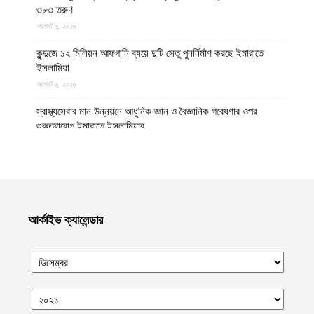
৩৮৩ তরুণ
আগস্ট ৬, ২০২৬
কুন্দুজে ১২ মিলিয়ন আফগানি ব্যয়ে দুটি সেতু পুনর্নির্মাণ করছে ইমারাতে
ইসলামিয়া
আগস্ট ৬, ২০২৬
স্বাস্থ্যসেবার মান উন্নয়নে আধুনিক জ্ঞান ও বৈজ্ঞানিক গবেষণার ওপর
গুরুত্বারোপ ইমারাতে ইসলামিয়ার
আগস্ট ৬, ২০২৬
আফগান শরণার্থী পরিবারগুলোর স্থায়ী পুনর্বাসনে ৬৫ হাজারের বেশি আবাসিক
প্লট বরাদ্দ ইমারাতে ইসলামিয়ার
আগস্ট ৬, ২০২৬
আর্কাইভ ক্যালেন্ডার
ভিডিও || আফগানিস্তানের কুনার প্রদেশে গত বছরের ভূমিকম্পে ক্ষতিগ্রস্ত
পরিবারগুলোর জন্য ৩৬টি বাড়ি ও একটি মসজিদ নির্মাণ করেছে ইমারাতে
ইসলামিয়া
আগস্ট ৬, ২০২৬
ভারত, পাকিস্তান ও বাংলাদেশের মাদ্রাসাগুলোতে সন্ত্রাসবাদ তৈরি হচ্ছে বলে