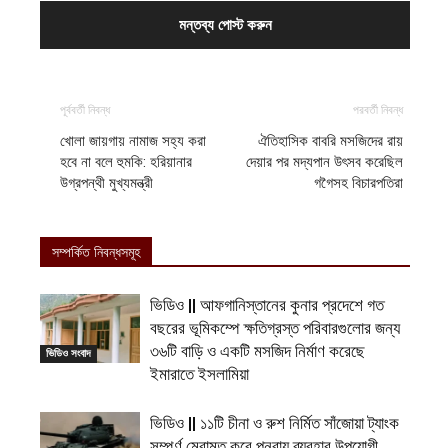
পূর্ববর্তী নিবন্ধ
পরবর্তী নিবন্ধ
খোলা জায়গায় নামাজ সহ্য করা
ঐতিহাসিক বাবরি মসজিদের রায়
হবে না বলে হুমকি: হরিয়ানার
দেয়ার পর মদ্যপান উৎসব করেছিল
উগ্রপন্থী মুখ্যমন্ত্রী
গগৈসহ বিচারপতিরা
সম্পর্কিত নিবন্ধসমূহ
ভিডিও || আফগানিস্তানের কুনার প্রদেশে গত
বছরের ভূমিকম্পে ক্ষতিগ্রস্ত পরিবারগুলোর জন্য
৩৬টি বাড়ি ও একটি মসজিদ নির্মাণ করেছে
ভিডিও সংবাদ
ইমারাতে ইসলামিয়া
ভিডিও || ১১টি চীনা ও রুশ নির্মিত সাঁজোয়া ট্যাংক
সম্পূর্ণ মেরামত করে পুনরায় ব্যবহার উপযোগী