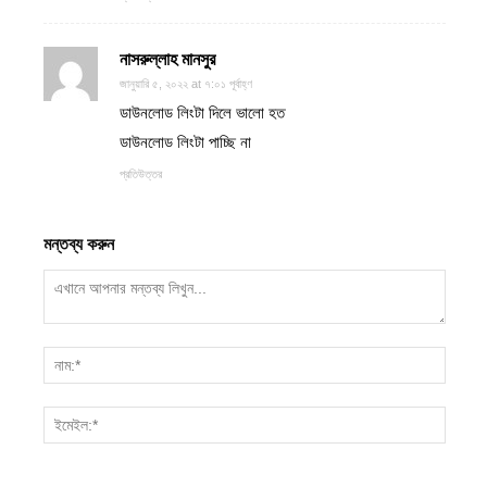
নাসরুল্লাহ মানসুর
জানুয়ারি ৫, ২০২২ at ৭:০১ পূর্বাহ্ণ
ডাউনলোড লিংটা দিলে ভালো হত
ডাউনলোড লিংটা পাচ্ছি না
প্রতিউত্তর
মন্তব্য করুন