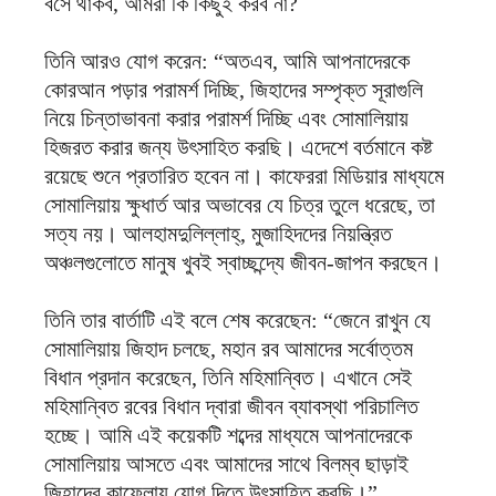
বসে থাকব, আমরা কি কিছুই করব না?
তিনি আরও যোগ করেন: “অতএব, আমি আপনাদেরকে
কোরআন পড়ার পরামর্শ দিচ্ছি, জিহাদের সম্পৃক্ত সূরাগুলি
নিয়ে চিন্তাভাবনা করার পরামর্শ দিচ্ছি এবং সোমালিয়ায়
হিজরত করার জন্য উৎসাহিত করছি। এদেশে বর্তমানে কষ্ট
রয়েছে শুনে প্রতারিত হবেন না। কাফেররা মিডিয়ার মাধ্যমে
সোমালিয়ায় ক্ষুধার্ত আর অভাবের যে চিত্র তুলে ধরেছে, তা
সত্য নয়। আলহামদুলিল্লাহ্, মুজাহিদদের নিয়ন্ত্রিত
অঞ্চলগুলোতে মানুষ খুবই স্বাচ্ছন্দ্যে জীবন-জাপন করছেন।
তিনি তার বার্তাটি এই বলে শেষ করেছেন: “জেনে রাখুন যে
সোমালিয়ায় জিহাদ চলছে, মহান রব আমাদের সর্বোত্তম
বিধান প্রদান করেছেন, তিনি মহিমান্বিত। এখানে সেই
মহিমান্বিত রবের বিধান দ্বারা জীবন ব্যাবস্থা পরিচালিত
হচ্ছে। আমি এই কয়েকটি শব্দের মাধ্যমে আপনাদেরকে
সোমালিয়ায় আসতে এবং আমাদের সাথে বিলম্ব ছাড়াই
জিহাদের কাফেলায় যোগ দিতে উৎসাহিত করছি।”