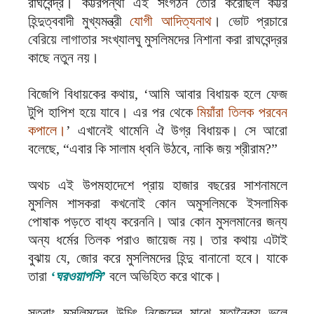
রাঘবেন্দ্র। কট্টরপন্থী এই সংগঠন তৈরি করেছিল কট্টর
হিন্দুত্ববাদী মুখ্যমন্ত্রী
যোগী আদিত্যনাথ
। ভোট প্রচারে
বেরিয়ে লাগাতার সংখ্যালঘু মুসলিমদের নিশানা করা রাঘবেন্দ্রর
কাছে নতুন নয়।
বিজেপি বিধায়কের কথায়, ‘‌আমি আবার বিধায়ক হলে ফেজ
টুপি হাপিশ হয়ে যাবে। এর পর থেকে
মিয়াঁরা তিলক পরবেন
কপালে।
’‌ এখানেই থামেনি ঐ উগ্র বিধায়ক। সে আরো
বলেছে, “এবার কি সালাম ধ্বনি উঠবে, নাকি জয় শ্রীরাম?‌”
অথচ এই উপমহাদেশে প্রায় হাজার বছরের সাশনামলে
মুসলিম শাসকরা কখনোই কোন অমুসলিমকে ইসলামিক
পোষাক পড়তে বাধ্য করেননি। আর কোন মুসলমানের জন্য
অন্য ধর্মের তিলক পরাও জায়েজ নয়। তার কথায় এটাই
বুঝায় যে, জোর করে মুসলিমদের হিন্দু বানানো হবে। যাকে
তারা
‘ঘরওয়াপসি’
বলে অভিহিত করে থাকে।
সুতরাং মুসলিমদের উচিৎ নিজেদের মাঝে মতানৈক্য ভুলে