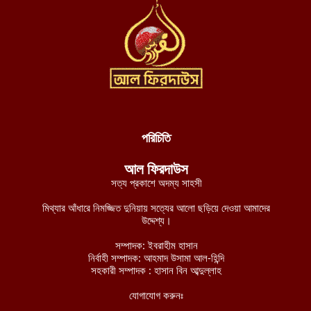
আহত ৩ ফিলিস্তিনি
আগস্ট ৮, ২০২৬
যুদ্ধ বন্ধে নাইজার রাষ্ট্রপ্রধানকে জেএনআইএম-এর শর্ত: মানব রচিত
সংবিধান ছেড়ে শরিয়াহ্ প্রতিষ্ঠা করুন
আগস্ট ৮, ২০২৬
পশ্চিমবঙ্গে শব্দ দূষণ নিয়ন্ত্রণের অজুহাতে টার্গেট কেবল মসজিদ, লাউডস্পিকার
অপসারণের নির্দেশ হিন্দুত্ববাদী পুলিশের
আগস্ট ৮, ২০২৬
পরিচিতি
নব্য চাঁদাবাজদের হাতে জিম্মি রাজধানীবাসী, ৩৫ স্পটে পুলিশ সদস্যরাই করছে
আল ফিরদাউস
চাঁদাবাজি
সত্য প্রকাশে অদম্য সাহসী
আগস্ট ৮, ২০২৬
মিথ্যার আঁধারে নিমজ্জিত দুনিয়ায় সত্যের আলো ছড়িয়ে দেওয়া আমাদের
বুরকিনান জান্তা বাহিনীর ১২টি সামরিক অবস্থানের নিয়ন্ত্রণ নিয়েছে
উদ্দেশ্য।
জেএনআইএম
সম্পাদক: ইবরাহীম হাসান
আগস্ট ৭, ২০২৬
নির্বাহী সম্পাদক: আহমাদ উসামা আল-হিন্দি
সহকারী সম্পাদক : হাসান বিন আব্দুল্লাহ
মালিতে জান্তা ও রুশ বাহিনীর ৫টি কনভয়ে প্রতিরোধ বাহিনী জেএনআইএম-
এর সফল অভিযান
যোগাযোগ করুনঃ
আগস্ট ৭, ২০২৬