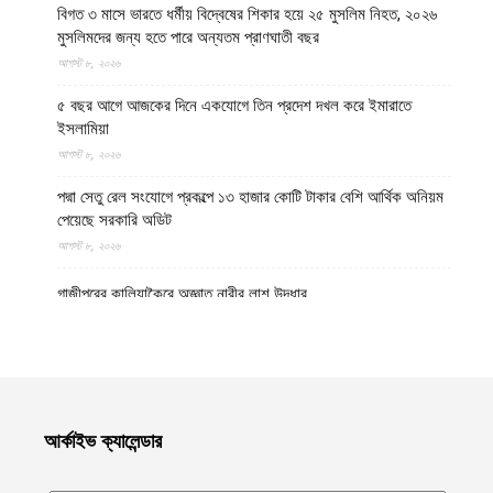
বিগত ৩ মাসে ভারতে ধর্মীয় বিদ্বেষের শিকার হয়ে ২৫ মুসলিম নিহত, ২০২৬
মুসলিমদের জন্য হতে পারে অন্যতম প্রাণঘাতী বছর
আগস্ট ৮, ২০২৬
৫ বছর আগে আজকের দিনে একযোগে তিন প্রদেশ দখল করে ইমারাতে
ইসলামিয়া
আগস্ট ৮, ২০২৬
পদ্মা সেতু রেল সংযোগে প্রকল্পে ১৩ হাজার কোটি টাকার বেশি আর্থিক অনিয়ম
পেয়েছে সরকারি অডিট
আগস্ট ৮, ২০২৬
গাজীপুরের কালিয়াকৈরে অজ্ঞাত নারীর লাশ উদ্ধার
আগস্ট ৮, ২০২৬
উত্তর প্রদেশের মথুরায় ঐতিহাসিক শাহী ঈদগাহ মসজিদের স্থলে আবারও
কৃষ্ণ মন্দির নির্মাণের দাবি, মসজিদের জন্য বিকল্প জমির প্রস্তাব
আগস্ট ৮, ২০২৬
আর্কাইভ ক্যালেন্ডার
হেলমান্দে বিপুল পরিমাণ অবৈধ অস্ত্র ও সামরিক সরঞ্জাম জব্দ করেছে ইমারাতে
ইসলামিয়ার নিরাপত্তা বাহিনী