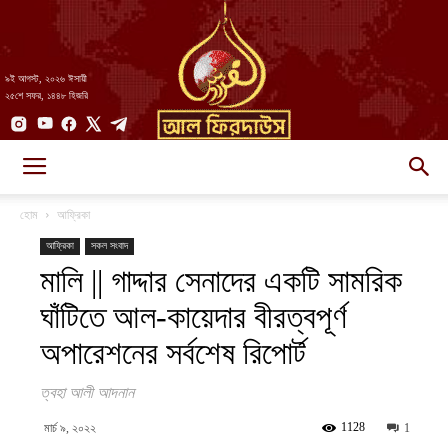
৯ই আগস্ট, ২০২৬ ঈসায়ী
২৫শে সফর, ১৪৪৮ হিজরি
AlFirdaws
হোম
আফ্রিকা
আফ্রিকা
সকল সংবাদ
মালি || গাদ্দার সেনাদের একটি সামরিক
||
ঘাঁটিতে আল-কায়েদার বীরত্বপূর্ণ
অপারেশনের সর্বশেষ রিপোর্ট
আল-
ত্বহা আলী আদনান
1128
মার্চ ৯, ২০২২
1