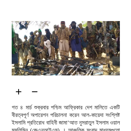
ফিরদাউস
গত ৪ মার্চ শুক্রবার পশ্চিম আফ্রিকার দেশ মালিতে একটি
বীরত্বপূর্ণ অপারেশন পরিচালনা করেন আল-কায়েদা সংশ্লিষ্ট
ইসলামি প্রতিরোধ বাহিনী জামা’আত নুসরাতুল ইসলাম ওয়াল
মুসলিমিন (জেএনআইএম) । আঞ্চলিক সংবাদ মাধ্যমগুলো