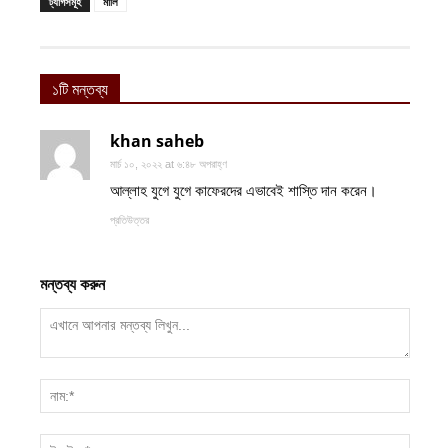
ট্যাগসমূহ
মালি
১টি মন্তব্য
khan saheb
মার্চ ১০, ২০২২ at ৬:৪৮ অপরাহ্ণ
আল্লাহ যুগে যুগে কাফেরদের এভাবেই শাস্তি দান করেন।
প্রতিউত্তর
মন্তব্য করুন