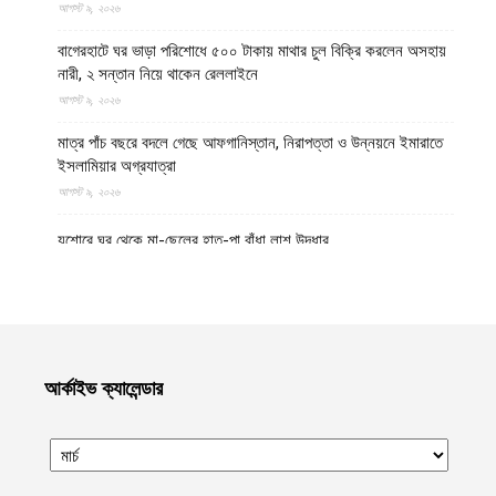
আগস্ট ৯, ২০২৬
বাগেরহাটে ঘর ভাড়া পরিশোধে ৫০০ টাকায় মাথার চুল বিক্রি করলেন অসহায়
নারী, ২ সন্তান নিয়ে থাকেন রেললাইনে
আগস্ট ৯, ২০২৬
মাত্র পাঁচ বছরে বদলে গেছে আফগানিস্তান, নিরাপত্তা ও উন্নয়নে ইমারাতে
ইসলামিয়ার অগ্রযাত্রা
আগস্ট ৯, ২০২৬
যশোরে ঘর থেকে মা-ছেলের হাত-পা বাঁধা লাশ উদ্ধার
আগস্ট ৯, ২০২৬
পঞ্চগড় সীমান্ত থেকে বিএসএফ কর্তৃক বাংলাদেশি বৃদ্ধকে ধরে নিয়ে যাবার পর
ভারতীয় যুবককে ধরে আনল স্থানীয়রা
আগস্ট ৯, ২০২৬
আর্কাইভ ক্যালেন্ডার
গাজায় বর্বর ইসরায়েলি হামলায় ধ্বংসপ্রাপ্ত ভবন থেকে ১৯ লাশ উদ্ধার,
বেশিরভাগ নারী-শিশু
আগস্ট ৯, ২০২৬