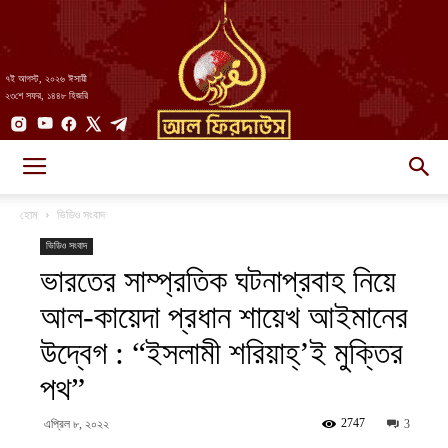
৭ই আগস্ট, ২০২৬ ঈসায়ী
২৩শে সফর, ১৪৪৮ হিজরি
AlFirdaws
হোম
ভিডিও সংবাদ
ভিডিও সংবাদ
ভারতের সাম্প্রতিক ঘটনাপ্রবাহ নিয়ে
||
আল-কায়েদা প্রধান শায়েখ আইমানের
উদ্বেগ : “ইসলামী শরিয়াহ্’ই মুক্তির
আল-
পথ”
2747
এপ্রিল ৮, ২০২২
3