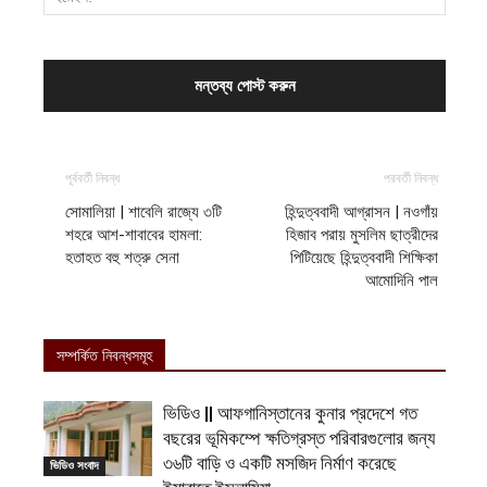
পূর্ববর্তী নিবন্ধ
পরবর্তী নিবন্ধ
সোমালিয়া | শাবেলি রাজ্যে ৩টি
হিন্দুত্ববাদী আগ্রাসন | নওগাঁয়
শহরে আশ-শাবাবের হামলা:
হিজাব পরায় মুসলিম ছাত্রীদের
হতাহত বহু শত্রু সেনা
পিটিয়েছে হিন্দুত্ববাদী শিক্ষিকা
আমোদিনি পাল
সম্পর্কিত নিবন্ধসমূহ
ভিডিও || আফগানিস্তানের কুনার প্রদেশে গত
বছরের ভূমিকম্পে ক্ষতিগ্রস্ত পরিবারগুলোর জন্য
৩৬টি বাড়ি ও একটি মসজিদ নির্মাণ করেছে
ভিডিও সংবাদ