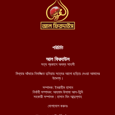
দক্ষিণ লেবাননে আইইডি বিস্ফোরণে দুই দখলদার ইসরায়েলি সেনা নিহত,
আহত ৭
আগস্ট ৬, ২০২৬
ডান হাতে ভাত খেতে খেতে বাম হাতে নিচ্ছে ঘুষ! ঠাকুরগাঁও জেলা রেজিস্ট্রার
অফিসের কর্মকর্তার ভিডিও ভাইরাল
আগস্ট ৫, ২০২৬
পরিচিতি
নাটোরে ব্যাংক থেকে টাকা তুলে ফেরার পথে নারীর লাখ টাকা ছিনতাই
আল ফিরদাউস
আগস্ট ৫, ২০২৬
সত্য প্রকাশে অদম্য সাহসী
লালমনিরহাটে তিস্তা নদীর পানি বিপৎসীমার ওপরে, ভয়াবহ বন্যার শঙ্কা
মিথ্যার আঁধারে নিমজ্জিত দুনিয়ায় সত্যের আলো ছড়িয়ে দেওয়া আমাদের
আগস্ট ৫, ২০২৬
উদ্দেশ্য।
চীন-পাকিস্তানের নিরাপত্তা বিষয়ক ভিত্তিহীন অভিযোগ প্রত্যাখ্যান করেছে
সম্পাদক: ইবরাহীম হাসান
নির্বাহী সম্পাদক: আহমাদ উসামা আল-হিন্দি
ইমারাতে ইসলামিয়া
সহকারী সম্পাদক : হাসান বিন আব্দুল্লাহ
আগস্ট ৫, ২০২৬
যোগাযোগ করুনঃ
আশ-শাবাবের নিয়ন্ত্রণে কেন্দ্রীয় হিরান রাজ্যের ৩ শহর: নিহত মোগাদিশু
বাহিনীর ১৫৮ শত্রু সৈন্য