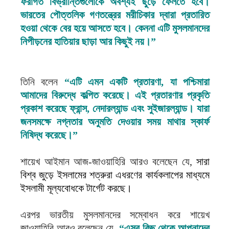
ফরাগত বিভ্রান্তিগুলোকে অবশ্যই ছুঁড়ে ফেলতে হবে।
ভারতের পৌত্তলিক গণতন্ত্রের মরীচিকার দ্বারা প্রতারিত
হওয়া থেকে বের হয়ে আসতে হবে। কেননা এটি মুসলমানদের
নিপীড়নের হাতিয়ার ছাড়া আর কিছুই নয়।”
তিনি বলেন
“এটি এমন একটি প্রতারণা, যা পশ্চিমারা
আমাদের বিরুদ্ধে কল্পিত করেছে। এই প্রতারণার প্রকৃতি
প্রকাশ করেছে ফ্রান্স, নেদারল্যান্ড এবং সুইজারল্যান্ড। যারা
জনসমক্ষে নগ্নতার অনুমতি দেওয়ার সময় মাথার স্কার্ফ
নিষিদ্ধ করেছে।”
শায়েখ আইমান আজ-জাওয়াহিরি আরও বলেছেন যে,
সারা
বিশ্ব জুড়ে ইসলামের শত্রুরা এধরণের কার্যকলাপের মাধ্যমে
ইসলামী মূল্যবোধকে টার্গেট করছে।
এরপর ভারতীয় মুসলমানদের সম্বোধন করে শায়েখ
জাওয়াহিরি আরও বলেছেন যে,
“এসব কিছু থেকে আপনাদের