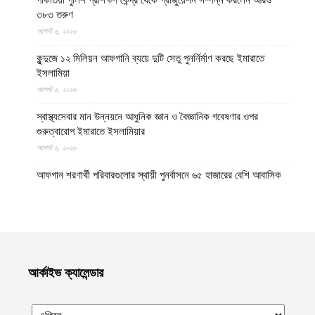
পাকতিয়া পুলিশ প্রশিক্ষণ কেন্দ্র থেকে গ্রাজুয়েশন সম্পন্ন করলেন আরও
৩৮৩ তরুণ
আগস্ট ৬, ২০২৬
কুন্দুজে ১২ মিলিয়ন আফগানি ব্যয়ে দুটি সেতু পুনর্নির্মাণ করছে ইমারাতে
ইসলামিয়া
আগস্ট ৬, ২০২৬
স্বাস্থ্যসেবার মান উন্নয়নে আধুনিক জ্ঞান ও বৈজ্ঞানিক গবেষণার ওপর
গুরুত্বারোপ ইমারাতে ইসলামিয়ার
আগস্ট ৬, ২০২৬
আফগান শরণার্থী পরিবারগুলোর স্থায়ী পুনর্বাসনে ৬৫ হাজারের বেশি আবাসিক
প্লট বরাদ্দ ইমারাতে ইসলামিয়ার
আগস্ট ৬, ২০২৬
ভিডিও || আফগানিস্তানের কুনার প্রদেশে গত বছরের ভূমিকম্পে ক্ষতিগ্রস্ত
পরিবারগুলোর জন্য ৩৬টি বাড়ি ও একটি মসজিদ নির্মাণ করেছে ইমারাতে
ইসলামিয়া
আর্কাইভ ক্যালেন্ডার
আগস্ট ৬, ২০২৬
ভারত, পাকিস্তান ও বাংলাদেশের মাদ্রাসাগুলোতে সন্ত্রাসবাদ তৈরি হচ্ছে বলে