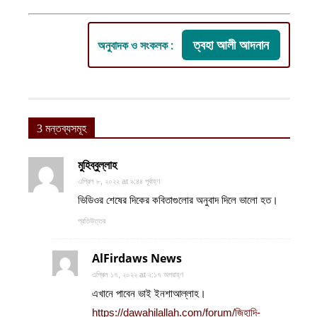
ত্বহা আলী আদনান
অনুবাদক ও সংকলক :
3 মন্তব্যসমূহ
মুহিব্বুল্লাহ
এপ্রিল ৮, ২০২২ at ৯:৪৪ পূর্বাহ্ণ
ভিডিওর শেষের দিকের কবিতাগুলোর অনুবাদ দিলে ভালো হত।
প্রতিউত্তর
AlFirdaws News
এপ্রিল ১৭, ২০২২ at ২:১৭ অপরাহ্ণ
এখানে পাবেন ভাই ইনশাআল্লাহ।
https://dawahilallah.com/forum/জিহাদি-