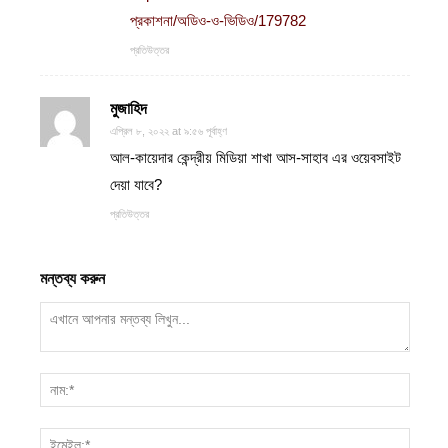
প্রকাশনা/অডিও-ও-ভিডিও/179782
প্রতিউত্তর
মুজাহিদ
এপ্রিল ৮, ২০২২ at ৯:৫৬ পূর্বাহ্ণ
আল-কায়েদার কেন্দ্রীয় মিডিয়া শাখা আস-সাহাব এর ওয়েবসাইট
দেয়া যাবে?
প্রতিউত্তর
মন্তব্য করুন