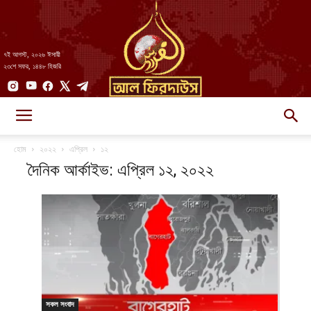
৭ই আগস্ট, ২০২৬ ঈসায়ী
২৩শে সফর, ১৪৪৮ হিজরি
AlFirdaws
হোম
২০২২
এপ্রিল
১২
দৈনিক আর্কাইভ: এপ্রিল ১২, ২০২২
||
আল-
সকল সংবাদ