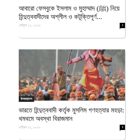
ফিরদাউস
আবারো ফেসবুকে ইসলাম ও মুহাম্মাদ (ﷺ) নিয়ে
হিন্দুত্ববাদীদের অশ্লীল ও কটূক্তিপূর্ণ...
এপ্রিল ১২, ২০২২
1
উপমহাদেশ
ভারতে হিন্দুত্ববাদী কর্তৃক মুসলিম গণহত্যার মহড়া:
থমথমে অবস্থা বিরাজমান
এপ্রিল ১২, ২০২২
1