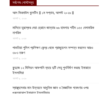
সর্বশেষ পোস্টসমূহ
আল ফিরদাউস বুলেটিন || ১ম সপ্তাহ, আগস্ট ২০২৬ ||
আগস্ট ৭, ২০২৬
মালিতে তুরস্কের দেয়া ড্রোনে জান্তার ৬৬ হামলায় শহীদ ১৫৫ বেসামরিক
নাগরিক
আগস্ট ৬, ২০২৬
পাকতিয়া পুলিশ প্রশিক্ষণ কেন্দ্র থেকে গ্রাজুয়েশন সম্পন্ন করলেন আরও
৩৮৩ তরুণ
আগস্ট ৬, ২০২৬
কুন্দুজে ১২ মিলিয়ন আফগানি ব্যয়ে দুটি সেতু পুনর্নির্মাণ করছে ইমারাতে
ইসলামিয়া
আগস্ট ৬, ২০২৬
স্বাস্থ্যসেবার মান উন্নয়নে আধুনিক জ্ঞান ও বৈজ্ঞানিক গবেষণার ওপর
গুরুত্বারোপ ইমারাতে ইসলামিয়ার
আগস্ট ৬, ২০২৬
আফগান শরণার্থী পরিবারগুলোর স্থায়ী পুনর্বাসনে ৬৫ হাজারের বেশি আবাসিক