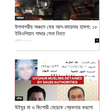
আফ্রিকা
উপসাগরীয় অঞ্চলে ফের আল-কায়েদার হামলা: ১৮
ইথিওপিয়ান গাদ্দার সেনা নিহত
এপ্রিল ১২, ২০২২
0
এশিয়া
উইঘুর মা ও কিশোরী মেয়েকে গ্রেফতার করলো