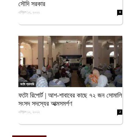
সৌদি সরকার
এপ্রিল ১২, ২০২২
0
ফটো গ্যালারি
ফটো রিপোর্ট | আশ-শাবাবের কাছে ৭২ জন সোমালি
সংসদ সদস্যের আত্মসমর্পণ
এপ্রিল ১২, ২০২২
2