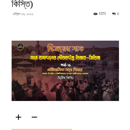
কিস্তি)
ফিরদাউস
1571
এপ্রিল ২৩, ২০২২
0