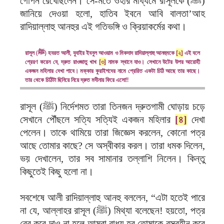
গোপন রেখেছিলেন। সে-মতে ওহীর মাধ্যমে রাসূলকে (ﷺ)
জানিয়ে দেওয়া হলো, হাতিব ইবনে আবি বালতা’আহ
রাদিয়াল্লাহু আনহুর এই গতিভঙ্গি ও ক্রিয়াকর্মের কথা।
রাসূল (ﷺ) হযরত আলী, যুবাইর ইবনুল আওয়াম ও মিকদাদ রাদিয়াল্লাহু আনহুমকে
[২]
এই বলে
প্রেরণ করেন যে, দ্রুত রাওজাতু খাখ
[৩]
নামক স্থানে যাও। সেখানে উটের উপর আরোহী
একজন মহিলার দেখা পাবে। মক্কার কুরাইশদের নামে প্রেরিত একটা চিঠি আছে তার কাছে।
তার থেকে চিঠিটা ছিনিয়ে নিয়ে দ্রুত মদীনায় ফিরে এসো!!
রাসূল (ﷺ) নির্দেশমত তারা তিনজন দ্রুতগামী ঘোড়ায় চড়ে
সেখানে পৌঁছলে সত্যি সত্যিই একজন মহিলার
[৪]
দেখা
পেলেন। তাকে থামিয়ে তারা জিজ্ঞেস করলেন, কোনো পত্র
আছে তোমার কাছে? সে অস্বীকার করল। তারা ধমক দিলেন,
ভয় দেখালেন, তার সব সামানার তল্লাশি নিলেন। কিন্তু
কিছুতেই কিছু হলো না।
সবশেষে আলী রাদিয়াল্লাহু আনহু বললেন, “এটা হতেই পারে
না যে, আল্লাহর রাসূল (ﷺ) মিথ্যা বলেছেন! হয়তো, পত্র
বের করে দাও না হলে আমরা বাধ্য হব তোমাকে বস্ত্রহীন করে