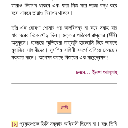
তারাও নিরাপদ থাকবে এবং যারা নিজ ঘরে দরজা বন্ধ করে
বসে থাকবে তারাও নিরাপদ থাকবে।
তাঁর এই ঘোষণা শোনার পর কালবিলম্ব না করে সবাই যার
যার ঘরের দিকে দৌড় দিল। মক্কার পরিবেশ রাসূলের (ﷺ)
অনুকূলে। হাজারো স্মৃতিঘেরা মাতৃভূমি হাতছানি দিয়ে ডাকছে
মুহাজির সাহাবীদের। মুসলিম বাহিনী সদর্পে এগিয়ে চলেছেন
মক্কার পানে। অপেক্ষা করছে বিজয়ের এক মাহেন্দ্রক্ষণ!
চলবে… ইনশা আল্লাহ
নোটঃ
[১]
প্রকৃতপক্ষে তিনি মক্কার অধিবাসী ছিলেন না। বরং তিনি