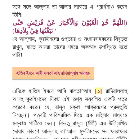
সঙ্গে সঙ্গে আল্লাহ তা’আলার দরবারে এ প্রার্থনাও করেন
তিনি:
(‏
اللّٰهُمَّ خُذِ الْعُيُوْنَ وَالْأَخْبَارَ عَنْ قُرَيْشٍ حَتّٰى
)‏‏
نَبَغْتُهَا فِيْ بِلاَدِهَا‏
‘
হে আল্লাহ, কুরাইশদের গুপ্তচর ও সংবাদবাহকদের নিবৃত্ত
রাখুন, যাতে আমরা তাদের শহরে অকস্মাৎ উপস্থিত হতে
পারি!
হাতিব ইবনে আবী বালতা’আহ রাদিয়াল্লাহু আনহুঃ-
এদিকে হাতিব ইবনে আবি বালতা’আহ
[১]
রাদিয়াল্লাহু
আনহু কুরাইশদের নিকট এই তথ্য সম্বলিত একটি পত্র
প্রেরণ করেন যে, রাসূল মক্কা আক্রমণের প্রস্তুতি
নিচ্ছেন। পত্রটি পারিশ্রমিক দিয়ে এক মহিলার মাধ্যমে
মক্কায় পাঠিয়ে দেন। কিন্তু রাসূল (ﷺ) এর উল্লিখিত
দোয়ার কারণে আল্লাহ তা’আলা মুসলিমদের সব খবরাখবর