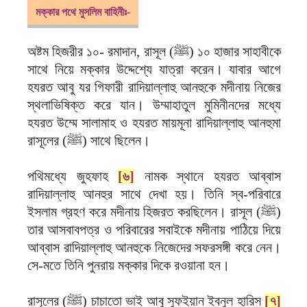
মক্কার পথে মুসলিম বাহিনীঃ-
অষ্টম হিজরীর ১০- রমাদান, রাসূল (ﷺ) ১০ হাজার সাহাবীকে
সাথে নিয়ে মক্কার উদ্দেশ্যে যাত্রা করেন। যাবার আগে
হযরত আবু যর গিফারী রাদিয়াল্লাহু আনহুকে মদীনায় নিজের
স্থলাভিষিক্ত করে যান। উম্মাহাতুল মুমিনীনদের মধ্যে
হযরত উম্মে সালামাহ ও হযরত মায়মূনা রাদিয়াল্লাহু আনহুমা
রাসূলের (ﷺ) সাথে ছিলেন।
পথিমধ্যে জুহফাহ
[৬]
নামক স্থানে হযরত আব্বাস
রাদিয়াল্লাহু আনহুর সাথে দেখা হয়। তিনি স্ব-পরিবারে
ইসলাম গ্রহণ করে মদীনায় হিজরত করছিলেন। রাসূল (ﷺ)
তার আসবাবপত্র ও পরিবারের সবাইকে মদীনায় পাঠিয়ে দিয়ে
আব্বাস রাদিয়াল্লাহু আনহুকে নিজেদের সফরসঙ্গী করে নেন।
সে-মতে তিনি পুনরায় মক্কার দিকে রওয়ানা হন।
রাসূলের (ﷺ) চাচাতো ভাই আবু সুফইয়ান ইবনুল হারিস
[৭]