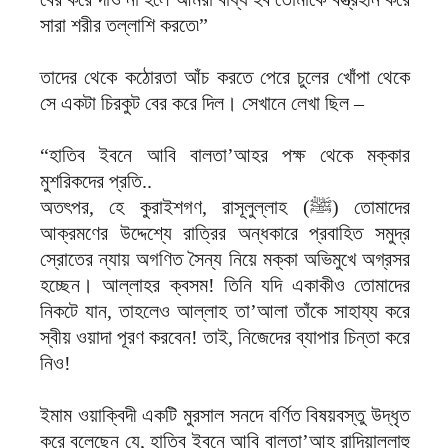
সারা শরীর তল্লাশি করতে৷”
তাদের থেকে কঠোরতা আঁচ করতে পেরে চুলের খোঁপা থেকে
সে একটা চিরকুট বের করে দিল। সেখানে লেখা ছিল –
“হাতিব ইবনে আবি বালতা’আহর পক্ষ থেকে মক্কার
মুশরিকদের প্রতি..
অতৎপর, হে কুরাইশগণ, রাসূলুল্লাহ (ﷺ) তোমাদের
আক্রমণের উদ্দেশ্যে রাত্রির অন্ধকারে প্রবাহিত সমুদ্র
স্রোতের ন্যায় অগণিত সৈন্য নিয়ে মক্কা অভিমুখে অগ্রসর
হচ্ছেন। আল্লাহর ক্বসম! তিনি যদি একাকীও তোমাদের
নিকটে যান, তাহলেও আল্লাহ তা’আলা তাঁকে সাহায্য করে
স্বীয় ওয়াদা পূরণ করবেন! তাই, নিজেদের ব্যাপার চিন্তা করে
নিও!
ইমাম ওয়াক্বিদী একটি মুরসাল সনদে বর্ণিত বিষয়বস্তু উদ্ধৃত
করে বলেছেন যে, হাতিব ইবনে আবি বালতা’আহ রাদিয়াল্লাহু