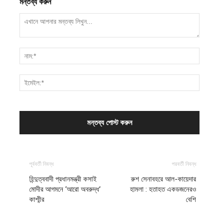
মন্তব্য করুন
পূর্ববর্তী নিবন্ধ
পরবর্তী নিবন্ধ
হিন্দুত্ববাদী প্রধানমন্ত্রী কসাই
রুশ সেনাবহরে আল-কায়েদার
মোদীর আগমনে ‘আরো অবরুদ্ধ’
হামলা : হতাহত একডজনেরও
কাশ্মীর
বেশি