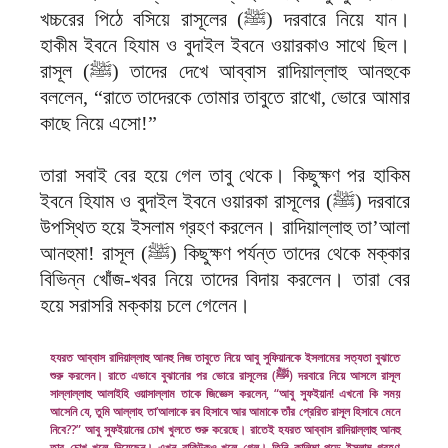
খচ্চরের পিঠে বসিয়ে রাসূলের (ﷺ) দরবারে নিয়ে যান।
হাকীম ইবনে হিযাম ও বুদাইল ইবনে ওয়ারকাও সাথে ছিল।
রাসূল (ﷺ) তাদের দেখে আব্বাস রাদিয়াল্লাহু আনহুকে
বললেন, “রাতে তাদেরকে তোমার তাবুতে রাখো, ভোরে আমার
কাছে নিয়ে এসো!”
তারা সবাই বের হয়ে গেল তাবু থেকে। কিছুক্ষণ পর হাকিম
ইবনে হিযাম ও বুদাইল ইবনে ওয়ারকা রাসূলের (ﷺ) দরবারে
উপস্থিত হয়ে ইসলাম গ্রহণ করলেন। রাদিয়াল্লাহু তা’আলা
আনহুমা! রাসূল (ﷺ) কিছুক্ষণ পর্যন্ত তাদের থেকে মক্কার
বিভিন্ন খোঁজ-খবর নিয়ে তাদের বিদায় করলেন। তারা বের
হয়ে সরাসরি মক্কায় চলে গেলেন।
হযরত আব্বাস রাদিয়াল্লাহু আনহু নিজ তাবুতে নিয়ে আবু সুফিয়ানকে ইসলামের সত্যতা বুঝাতে
শুরু করলেন। রাতে এভাবে বুঝানোর পর ভোরে রাসূলের (ﷺ) দরবারে নিয়ে আসলে রাসূল
সাল্লাল্লাহু আলাইহি ওয়াসাল্লাম তাকে জিজ্ঞেস করলেন, “আবু সুফইয়ান! এখনো কি সময়
আসেনি যে, তুমি আল্লাহ তা’আলাকে রব হিসাবে আর আমাকে তাঁর প্রেরিত রাসূল হিসাবে মেনে
নিবে??” আবু সুফইয়ানের চোখ খুলতে শুরু করেছে। রাতেই হযরত আব্বাস রাদিয়াল্লাহু আনহু
তার চোখ খুলে দিয়েছেন। এখন বাকিটুকুও খুলে গেল। তিনি কালিমা পড়ে ইসলাম গ্রহণ