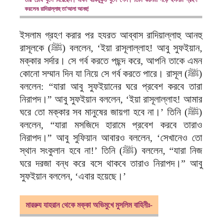
করলেন৷ রাদিয়াল্লাহু তা’আলা আনহু!
ইসলাম গ্রহণ করার পর হযরত আব্বাস রাদিয়াল্লাহু আনহু
রাসূলকে (ﷺ) বললেন, ‘ইয়া রাসূলাল্লাহ! আবু সুফইয়ান,
মক্কার সর্দার। সে গর্ব করতে পছন্দ করে, আপনি তাকে এমন
কোনো সম্মান দিন যা নিয়ে সে গর্ব করতে পারে। রাসূল (ﷺ)
বললেন: “যারা আবু সুফইয়ানের ঘরে প্রবেশ করবে তারা
নিরাপদ।” আবু সুফইয়ান বললেন, ‘ইয়া রাসূলাল্লাহ! আমার
ঘরে তো মক্কার সব মানুষের জায়গা হবে না।’ তিনি (ﷺ)
বললেন, “যারা মসজিদে হারামে প্রবেশ করবে তারাও
নিরাপদ।” আবু সুফিয়ান আবারও বললেন, ‘সেখানেও তো
স্থান সংকুলান হবে না!’ তিনি (ﷺ) বললেন, “যারা নিজ
ঘরে দরজা বন্ধ করে বসে থাকবে তারাও নিরাপদ।” আবু
সুফইয়ান বললেন, ‘এবার হয়েছে।’
মাররুয যাহরান থেকে মক্কা অভিমুখে মুসলিম বাহিনীঃ-