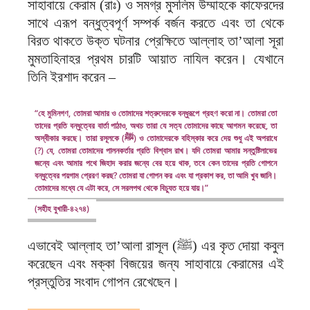
সাহাবায়ে কেরাম (রাঃ) ও সমগ্র মুসলিম উম্মাহকে কাফেরদের
সাথে এরূপ বন্ধুত্বপূর্ণ সম্পর্ক বর্জন করতে এবং তা থেকে
বিরত থাকতে উক্ত ঘটনার প্রেক্ষিতে আল্লাহ তা’আলা সূরা
মুমতাহিনাহর প্রথম চারটি আয়াত নাযিল করেন। যেখানে
তিনি ইরশাদ করেন –
“হে মুমিনগণ, তোমরা আমার ও তোমাদের শত্রুদেরকে বন্ধুরূপে গ্রহণ করো না। তোমরা তো
তাদের প্রতি বন্ধুত্বের বার্তা পাঠাও, অথচ তারা যে সত্য তোমাদের কাছে আগমন করেছে, তা
অস্বীকার করছে। তারা রসূলকে (ﷺ) ও তোমাদেরকে বহিস্কার করে দেয় শুধু এই অপরাধে
(?) যে, তোমরা তোমাদের পালনকর্তার প্রতি বিশ্বাস রাখ। যদি তোমরা আমার সন্তুষ্টিলাভের
জন্যে এবং আমার পথে জিহাদ করার জন্যে বের হয়ে থাক, তবে কেন তাদের প্রতি গোপনে
বন্ধুত্বের পয়গাম প্রেরণ করছ? তোমরা যা গোপন কর এবং যা প্রকাশ কর, তা আমি খুব জানি।
তোমাদের মধ্যে যে এটা করে, সে সরলপথ থেকে বিচ্যুত হয়ে যায়।”
(সহীহ বুখারী-৪২৭৪)
এভাবেই আল্লাহ তা’আলা রাসূল (ﷺ) এর কৃত দোয়া কবুল
করেছেন এবং মক্কা বিজয়ের জন্য সাহাবায়ে কেরামের এই
প্রস্তুতির সংবাদ গোপন রেখেছেন।