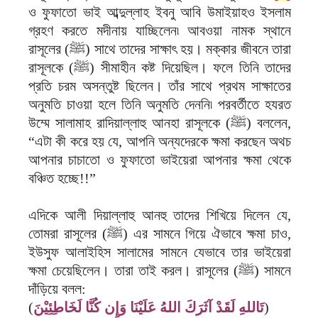
ও ফুফাতো ভাই আব্দুল্লাহ ইবনু আবি উমাইয়াহও ইসলাম
গ্রহণ করতে মদীনায় যাচ্ছিলেন৷ আবওয়া নামক স্থানে
রাসূলের (ﷺ) সাথে তাদের সাক্ষাৎ হয়। মক্কার জীবনে তারা
রাসূলকে (ﷺ) সীমাহীন কষ্ট দিয়েছিল। ফলে তিনি তাদের
প্রতি চরম অসন্তুষ্ট ছিলেন। তাঁর সাথে প্রথম সাক্ষাতের
অনুমতি চাওয়া হলে তিনি অনুমতি দেননি৷ পরবর্তীতে হযরত
উম্মে সালামাহ রাদিয়াল্লাহু আনহা রাসূলকে (ﷺ) বললেন,
“এটা কী করে হয় যে, আপনি অন্যদেরকে ক্ষমা করছেন অথচ
আপনার চাচাতো ও ফুফাতো ভাইয়েরা আপনার ক্ষমা থেকে
বঞ্চিত হচ্ছে!!”
এদিকে আলী দিয়াল্লাহু আনহু তাদের শিখিয়ে দিলেন যে,
তোমরা রাসূলের (ﷺ) এর সামনে গিয়ে ঐভাবে ক্ষমা চাও,
ইউসুফ আলাইহিস সালামের সামনে যেভাবে তার ভাইয়েরা
ক্ষমা চেয়েছিলেন। তারা তাই করল। রাসূলের (ﷺ) সামনে
দাঁড়িয়ে বলল:
‏(‏
تَاللهِ لَقَدْ آثَرَكَ اللهُ عَلَيْنَا وَإِن كُنَّا لَخَاطِئِيْنَ‏
)‏