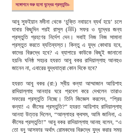
সঙ্গোপনে শুরু হলো যুদ্ধের প্রস্তুতিঃ-
আবু সুফইয়ান মদীনা থেকে ‘চুক্তি নবায়নে ব্যর্থ হয়ে’ চলে
যাবার কিছুদিন পরই রাসূল (ﷺ) সফর ও যুদ্ধের জন্য
প্রস্তুতি গ্রহণের নির্দেশ দেন। সবাই নিজ নিজ সামানা
প্রস্তুত করতে ব্যতিব্যস্ত। কিন্তু এ যুদ্ধ কোথায় হবে,
কাদের বিরুদ্ধে হবে? এ ব্যাপারে কাউকে কিছুই জানানো
হয়নি৷ ঘনিষ্ঠ সহচর হযরত আবু বকর রাদিয়াল্লাহু আনহুও
জানেন না, এবারের যুদ্ধযাত্রা কোন দিকে হবে?
হযরত আবু বকর (রা:) স্বীয় কন্যা আম্মাজান আয়িশাহ
রাদিয়াল্লাহু আনহার ঘরে প্রবেশ করে দেখলেন তারাও
সফরের প্রস্তুতি নিচ্ছে। তিনি জিজ্ঞেস করলেন, “প্রিয়
কন্যা! এ কীসের প্রস্তুতি?” হযরত আয়িশাহ রাদিয়াল্লাহু
আনহা উত্তর দিলেন, “আল্লাহর ক্বসম, আমি জানিনা, এ
কীসের প্রস্তুতি!” আবু বকর রাদিয়াল্লাহু আনহু বলেন, “এ
তো বনু আসফার অর্থাৎ রোমকদের বিরুদ্ধে যুদ্ধ করার সময়