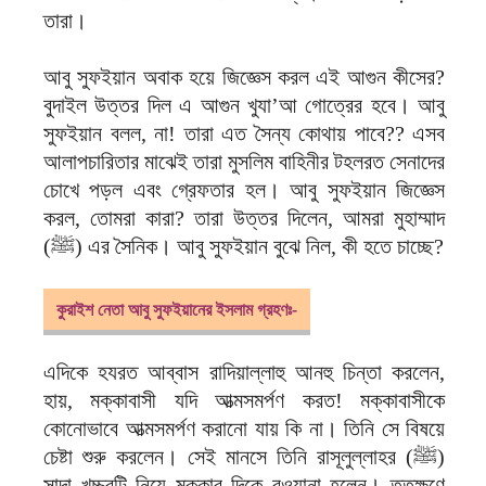
তারা।
আবু সুফইয়ান অবাক হয়ে জিজ্ঞেস করল এই আগুন কীসের?
বুদাইল উত্তর দিল এ আগুন খুযা’আ গোত্রের হবে। আবু
সুফইয়ান বলল, না! তারা এত সৈন্য কোথায় পাবে?? এসব
আলাপচারিতার মাঝেই তারা মুসলিম বাহিনীর টহলরত সেনাদের
চোখে পড়ল এবং গ্রেফতার হল। আবু সুফইয়ান জিজ্ঞেস
করল, তোমরা কারা? তারা উত্তর দিলেন, আমরা মুহাম্মাদ
(ﷺ) এর সৈনিক। আবু সুফইয়ান বুঝে নিল, কী হতে চাচ্ছে?
কুরাইশ নেতা আবু সুফইয়ানের ইসলাম গ্রহণঃ-
এদিকে হযরত আব্বাস রাদিয়াল্লাহু আনহু চিন্তা করলেন,
হায়, মক্কাবাসী যদি আত্মসমর্পণ করত! মক্কাবাসীকে
কোনোভাবে আত্মসমর্পণ করানো যায় কি না। তিনি সে বিষয়ে
চেষ্টা শুরু করলেন। সেই মানসে তিনি রাসূলুল্লাহর (ﷺ)
সাদা খচ্চরটি নিয়ে মক্কার দিকে রওয়ানা হলেন। ততক্ষণে