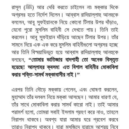
রাসূল (ﷺ) আর দেরি করতে চাইলেন না৷ মক্কার দিকে
অগ্রসর হতে নির্দেশ দিলেন। আব্বাস রাদিয়াল্লাহু আনহুকে
বললেন, আবু সুফইয়ানকে নিয়ে কোনো টিলার উপর দাঁড়াও,
যেনো পুরো মুসলিম বাহিনী সে দেখতে পায়। তিনি তাই
করলেন। আবু সুফইয়ান দাঁড়িয়ে আছেন টিলার উপর। তাঁর
সামনে দিয়ে এক এক করে মুসলিম বাহিনীগুলো অগ্রসর হচ্ছে
আর তিনি বিস্ময়াভিভূত হয়ে আব্বাস রাদিয়াল্লাহু আনহুকে
বলছেন,
“তোমার ভাতিজার বাদশাহী তো অনেক বিস্তৃত
হয়েছে! আল্লাহর ক্বসম! এত বিশাল বাহিনীর মোকাবিলা
করার শক্তি-সামর্থ মক্কাবাসীর নাই।”
এরপর তিনি দৌড়ে মক্কায় গেলেন, এবং ঘোষণা করলেন,
মুহাম্মাদ তাঁর দলবল নিয়ে মক্কা আসছেন। আমার ধারণা যে,
তাঁর সাথে মোকাবিলা করার সামর্থ কারো নাই। তাই আমার
পরামর্শ হলো, তোমরা সবাই ইসলাম গ্রহণ করে নাও, তাহলে
নিরাপদ থাকবে। অবশ্য যারা আমার ঘরে প্রবেশ করবে
তারাও নিরাপদ থাকবে। যারা মসজিদে হারামে আশ্রয় নিবে