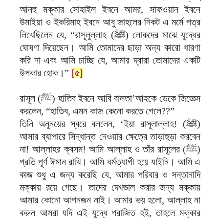
আনহু মক্কার সোহাইল ইবনে আমর, সাফওয়ান ইবনে
উমাইয়া ও ইকরিমাহ ইবনে আবু জাহলের নিকট এ মর্মে পত্র
লিখেছিলেন যে, “রাসূলুল্লাহ (ﷺ) লোকদের মাঝে যুদ্ধের
ঘোষণা দিয়েছেন। আমি তোমাদের ছাড়া অন্য কারো ধারণা
করি না এবং আমি চাচ্ছি যে, আমার দ্বারা তোমাদের একটি
উপকার হোক।”
[৫]
রাসূল (ﷺ) হাতিব ইবনে আবি বালতা’আহকে ডেকে জিজ্ঞেস
করলেন, “হাতিব, এমন কাজ কেনো করতে গেলে??”
তিনি অনুনয়ের স্বরে বললেন, ‘ইয়া রাসূলাল্লাহ! (ﷺ)
আমার ব্যাপারে সিন্ধান্ত নেওয়ার ক্ষেত্রে তাড়াহুড়া করবেন
না! আল্লাহর ক্বসম! আমি আল্লাহ ও তাঁর রাসূলের (ﷺ)
প্রতি পূর্ণ ঈমান রাখি। আমি ধর্মত্যাগী হয়ে যাইনি। আমি এ
কাজ শুধু এ জন্য করেছি যে, আমার পরিবার ও সন্তানাদি
মক্কায় রয়ে গেছে। তাদের দেখভাল করার জন্য মক্কায়
আমার কোনো আপনজন নাই। আমার ভয় হলো, আল্লাহ না
করুন আমরা যদি এই যুদ্ধে পরাজিত হই, তাহলে মক্কার