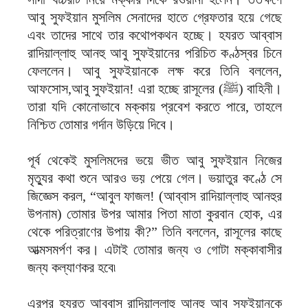
আবু সুফইয়ান মুসলিম সেনাদের হাতে গ্রেফতার হয়ে গেছে
এবং তাদের সাথে তার কথোপকথন হচ্ছে। হযরত আব্বাস
রাদিয়াল্লাহু আনহু আবু সুফইয়ানের পরিচিত কণ্ঠস্বর চিনে
ফেললেন। আবু সুফইয়ানকে লক্ষ করে তিনি বললেন,
আফসোস,আবু সুফইয়ান! এরা হচ্ছে রাসূলের (ﷺ) বাহিনী।
তারা যদি কোনোভাবে মক্কায় প্রবেশ করতে পারে, তাহলে
নিশ্চিত তোমার গর্দান উড়িয়ে দিবে।
পূর্ব থেকেই মুসলিমদের ভয়ে ভীত আবু সুফইয়ান নিজের
মৃত্যুর কথা শুনে আরও ভয় পেয়ে গেল। ভয়াতুর কণ্ঠে সে
জিজ্ঞেস করল, “আবুল ফাজল! (আব্বাস রাদিয়াল্লাহু আনহুর
উপনাম) তোমার উপর আমার পিতা মাতা কুরবান হোক, এর
থেকে পরিত্রাণের উপায় কী?” তিনি বললেন, রাসূলের কাছে
আত্মসমর্পণ কর। এটাই তোমার জন্য ও গোটা মক্কাবাসীর
জন্য কল্যাণকর হবে৷
এরপর হযরত আব্বাস রাদিয়াল্লাহু আনহু আবু সুফইয়ানকে