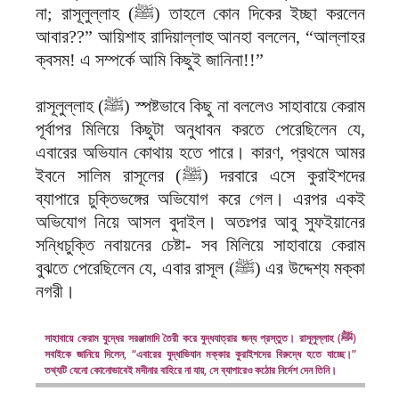
না; রাসূলুল্লাহ (ﷺ) তাহলে কোন দিকের ইচ্ছা করলেন
আবার??” আয়িশাহ রাদিয়াল্লাহু আনহা বললেন, “আল্লাহর
ক্বসম! এ সম্পর্কে আমি কিছুই জানিনা!!”
রাসূলুল্লাহ (ﷺ) স্পষ্টভাবে কিছু না বললেও সাহাবায়ে কেরাম
পূর্বাপর মিলিয়ে কিছুটা অনুধাবন করতে পেরেছিলেন যে,
এবারের অভিযান কোথায় হতে পারে। কারণ, প্রথমে আমর
ইবনে সালিম রাসূলের (ﷺ) দরবারে এসে কুরাইশদের
ব্যাপারে চুক্তিভঙ্গের অভিযোগ করে গেল। এরপর একই
অভিযোগ নিয়ে আসল বুদাইল। অতঃপর আবু সুফইয়ানের
সন্ধিচুক্তি নবায়নের চেষ্টা- সব মিলিয়ে সাহাবায়ে কেরাম
বুঝতে পেরেছিলেন যে, এবার রাসূল (ﷺ) এর উদ্দেশ্য মক্কা
নগরী।
সাহাবায়ে কেরাম যুদ্ধের সরঞ্জামাদি তৈরী করে যুদ্ধযাত্রার জন্য প্রস্তুত। রাসূলুল্লাহ (ﷺ)
সবাইকে জানিয়ে দিলেন, “এবারের যুদ্ধাভিযান মক্কার কুরাইশদের বিরুদ্ধে হতে যাচ্ছে।”
তথ্যটি যেনো কোনোভাবেই মদীনার বাহিরে না যায়, সে ব্যাপারেও কঠোর নির্দেশ দেন তিনি।