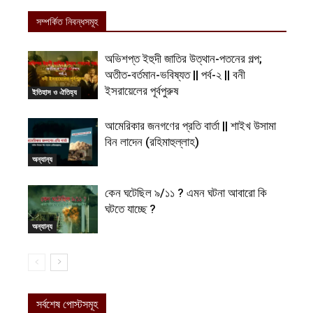
সম্পর্কিত নিবন্ধসমূহ
অভিশপ্ত ইহুদী জাতির উত্থান-পতনের গল্প;
অতীত-বর্তমান-ভবিষ্যত || পর্ব-২ || বনী
ইসরায়েলের পূর্বপুরুষ
ইতিহাস ও ঐতিহ্য
আমেরিকার জনগণের প্রতি বার্তা || শাইখ উসামা
বিন লাদেন (রহিমাহুল্লাহ)
অন্যান্য
কেন ঘটেছিল ৯/১১ ? এমন ঘটনা আবারো কি
ঘটতে যাচ্ছে ?
অন্যান্য
সর্বশেষ পোস্টসমূহ