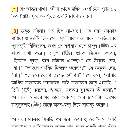
[৩]
রাওজাতুল খাখ। মদীনা থেকে দক্ষিণ ও পশ্চিমে প্রায় ১২
কিলোমিটার দূরে অবস্থিত একটি জায়গার নাম।
[৪]
উক্ত মহিলার নাম ছিল সা-রাহ। এক সময় মক্কার
গায়িকা ও নর্তকী ছিল সে। মুসলিমরা যখন মক্কা অভিযানের
প্রস্তুতি নিচ্ছিলেন, তখন সে মদীনায় এসে রাসূল (ﷺ) এর
সাথে দেখা করে। রাসূল (ﷺ) তাকে জিজ্ঞেস করেন,
“ইসলাম গ্রহণ করে মদীনায় এসেছ?” সে উত্তর দেয়,
‘না।’ “তাহলে এমনিই হিজরত করেছ??” সে উত্তর দেয়,
‘না।’ “তাহলে কেনো এসেছ মদীনায়?” সে বলে, ‘আমার
আর্থিক সাহায্যের প্রয়োজন, তাই সাহায্যের জন্য এসেছি।’
তিনি (ﷺ) বললেন, “কেনো, মক্কার যুবকদের কী হলো?”
সে বলে, ‘বদরের পর তারা আমাকে আর ডাকেনি৷’ এরপর
রাসূলুল্লাহ (ﷺ) তাকে অন্ন-বস্ত্র দিয়ে সাহায্য করেন।
সে যখন মক্কার ফিরতি পথ ধরে, তখন হাতিব ইবনে আবি
বালতা’আহ রাদিয়াল্লাহু আনহু তার হাতে একটি পত্র গুঁজে