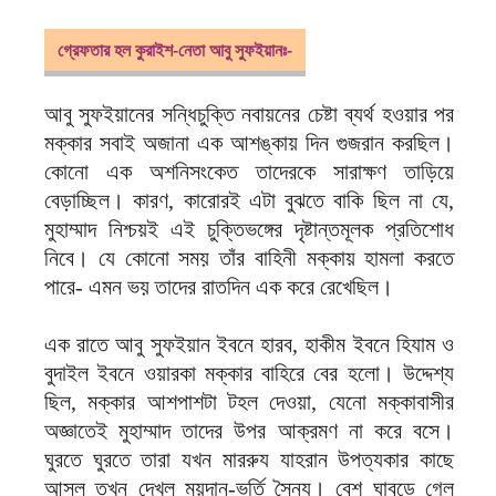
গ্রেফতার হল কুরাইশ-নেতা আবু সুফইয়ানঃ-
আবু সুফইয়ানের সন্ধিচুক্তি নবায়নের চেষ্টা ব্যর্থ হওয়ার পর
মক্কার সবাই অজানা এক আশঙ্কায় দিন গুজরান করছিল।
কোনো এক অশনিসংকেত তাদেরকে সারাক্ষণ তাড়িয়ে
বেড়াচ্ছিল। কারণ, কারোরই এটা বুঝতে বাকি ছিল না যে,
মুহাম্মাদ নিশ্চয়ই এই চুক্তিভঙ্গের দৃষ্টান্তমূলক প্রতিশোধ
নিবে। যে কোনো সময় তাঁর বাহিনী মক্কায় হামলা করতে
পারে- এমন ভয় তাদের রাতদিন এক করে রেখেছিল।
এক রাতে আবু সুফইয়ান ইবনে হারব, হাকীম ইবনে হিযাম ও
বুদাইল ইবনে ওয়ারকা মক্কার বাহিরে বের হলো। উদ্দেশ্য
ছিল, মক্কার আশপাশটা টহল দেওয়া, যেনো মক্কাবাসীর
অজ্ঞাতেই মুহাম্মাদ তাদের উপর আক্রমণ না করে বসে।
ঘুরতে ঘুরতে তারা যখন মাররুয যাহরান উপত্যকার কাছে
আসল তখন দেখল ময়দান-ভর্তি সৈন্য। বেশ ঘাবড়ে গেল