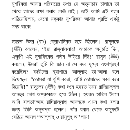
মুশরিকরা আমার পরিবারের উপর যে অত্যাচার চালাবে তা
থেকে তাদের রক্ষা করার কেউ নাই। তাই আমি এই পত্র
পাঠিয়েছিলাম, যেনো মক্কার মুশরিকরা আমার প্রতি একটু
সদয় থাকে!
হযরত উমর (রাঃ) ক্রোধান্বিত হয়ে উঠলেন। রাসূলকে
(ﷺ) বললেন, ‘ইয়া রাসূলাল্লাহ! আমাকে অনুমতি দিন,
এক্ষুণি এই মুনাফিকের গর্দান উড়িয়ে দিই!’ রাসূল (ﷺ)
বললেন, উমর! তুমি কি জান না সে বদর যুদ্ধে অংশগ্রহণ
করেছিল? বদরীদের ব্যাপারে আল্লাহ তা’আলা বলে
দিয়েছেন: “তোমরা যা খুশি করো, আমি তোমাদের ক্ষমা করে
দিয়েছি!” রাসূলের (ﷺ) কথা শুনে হযরত উমর রাদিয়াল্লাহু
আনহুর চোখ অশ্রুসজল হয়ে উঠল। হযরত হাতিব ইবনে
আবি বালতা’আহ রাদিয়াল্লাহু আনহুকে এমন কথা বলার
জন্য তিনি অনুতপ্ত হলেন। তাঁর যবান থেকে অস্ফুটে
বেরিয়ে আসল “আল্লাহু ও রাসূলুহু আ’লাম!