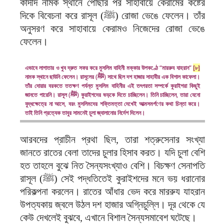
কাদীদ নামক স্থানে পৌঁছার পর সাহাবায়ে কেরামের কষ্টের
দিকে বিবেচনা করে রাসূল (ﷺ) রোজা ভেঙে ফেলেন। তাঁর
অনুসরণ করে সাহাবায়ে কেরামও নিজেদের রোজা ভেঙে
ফেলেন।
এভাবে লাগাতার ও খুব দ্রুত সফর করে মুসলিম বাহিনী মক্কার উপকণ্ঠে “মাররুয যাহরান”
[৮]
নামক স্থানে ছাউনি ফেলেন। রাসূলের (ﷺ) সাথে ছিল দশ হাজার সাহাবীর এক বিশাল কাফেলা।
তাঁর দোয়ার বরকতে ততক্ষণ পর্যন্ত মুসলিম বাহিনীর এই তৎপরতা সম্পর্কে কুরাইশরা কিছুই
জানতে পারেনি। রাসূল (ﷺ) কুরাইশদের ভড়কে দিতে চাচ্ছিলেন। তিনি চাচ্ছিলেন, তারা যেনো
যুদ্ধক্ষেত্রে না আসে, বরং মুসলিমদের শক্তিমত্তা দেখেই আত্মসমর্পণের কথা চিন্তা করে।
তাই তিনি প্রত্যেক তাবুর সামনেই চুলা জ্বালানোর নির্দেশ দিলেন।
আরবদের প্রাচীন প্রথা ছিল, তারা শত্রুসেনার সংখ্যা
জানতে রাতের বেলা তাদের চুলার হিসাব করত। যদি চুলা বেশি
হত তাহলে বুঝে নিত সৈন্যসংখ্যাও বেশি। বিচক্ষণ সেনাপতি
রাসূল (ﷺ) সেই পদ্ধতিতেই কুরাইশদের মনে ভয় ধরানোর
পরিকল্পনা করলেন। রাতের আঁধার ভেদ করে মাররুয যাহরান
উপত্যকায় জ্বলে উঠল দশ হাজার অগ্নিচুল্লি। দূর থেকে যে
কেউ দেখলেই বুঝবে, এখানে বিশাল সৈন্যসমাবেশ ঘটেছে।