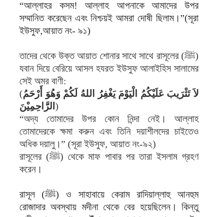
“আল্লাহর কসম! আল্লাহ আপনাকে আমাদের উপর
সম্মানিত করেছেন এবং নিশ্চয়ই আমরা দোষী ছিলাম।”(সূরা
ইউসুফ,আয়াত নং- ৯১)
তাদের থেকে উক্ত আয়াত শোনার সাথে সাথে রাসূলের (ﷺ)
যবান দিয়ে বেরিয়ে আসল হযরত ইউসুফ আলাইহিস সালামের
সেই অমর বাণী:
لاَ تَثْرَيبَ عَلَيْكُمُ الْيَوْمَ يَغْفِرُ اللهُ لَكُمْ وَهُوَ أَرْحَمُ
الرَّاحِمِيْنَ‏
“অদ্য তোমাদের উপর কোন নিন্দা নেই। আল্লাহ
তোমাদেরকে ক্ষমা করুন এবং তিনি দয়াশীলদের চাইতেও
অধিক দয়ালু।” (সূরা ইউসুফ, আয়াত নং-৯২)
রাসূলের (ﷺ) থেকে মাফ পাবার পর তারা ইসলাম গ্রহণ
করেন।
রাসূল (ﷺ) ও সাহাবায়ে কেরাম রাদিয়াল্লাহু আনহুম
রোজাদার অবস্থায় মদীনা থেকে বের হয়েছিলেন। কিন্তু