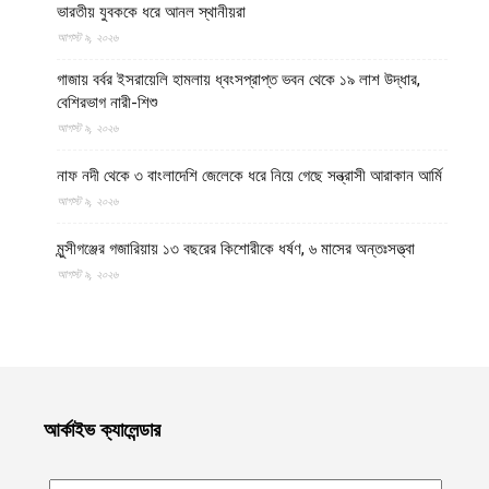
ভারতীয় যুবককে ধরে আনল স্থানীয়রা
আগস্ট ৯, ২০২৬
গাজায় বর্বর ইসরায়েলি হামলায় ধ্বংসপ্রাপ্ত ভবন থেকে ১৯ লাশ উদ্ধার,
বেশিরভাগ নারী-শিশু
আগস্ট ৯, ২০২৬
নাফ নদী থেকে ৩ বাংলাদেশি জেলেকে ধরে নিয়ে গেছে সন্ত্রাসী আরাকান আর্মি
আগস্ট ৯, ২০২৬
মুন্সীগঞ্জের গজারিয়ায় ১৩ বছরের কিশোরীকে ধর্ষণ, ৬ মাসের অন্তঃসত্ত্বা
আগস্ট ৯, ২০২৬
পাকিস্তানের ২টি অঞ্চলে সামরিক বাহিনীর অবস্থান লক্ষ্য করে প্রতিরোধ
বাহিনী আইএমপির ৪ অভিযান
আগস্ট ৮, ২০২৬
বিগত ৩ মাসে ভারতে ধর্মীয় বিদ্বেষের শিকার হয়ে ২৫ মুসলিম নিহত, ২০২৬
আর্কাইভ ক্যালেন্ডার
মুসলিমদের জন্য হতে পারে অন্যতম প্রাণঘাতী বছর
আগস্ট ৮, ২০২৬