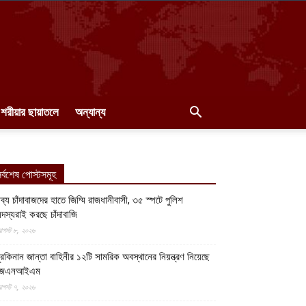
শরীয়ার ছায়াতলে
অন্যান্য
র্বশেষ পোস্টসমূহ
ব্য চাঁদাবাজদের হাতে জিম্মি রাজধানীবাসী, ৩৫ স্পটে পুলিশ
দস্যরাই করছে চাঁদাবাজি
গস্ট ৮, ২০২৬
ুরকিনান জান্তা বাহিনীর ১২টি সামরিক অবস্থানের নিয়ন্ত্রণ নিয়েছে
জেএনআইএম
গস্ট ৭, ২০২৬