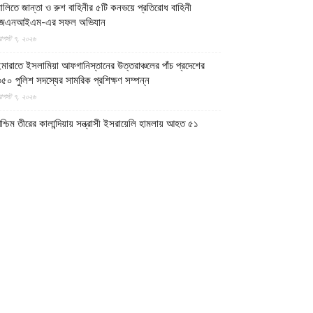
ালিতে জান্তা ও রুশ বাহিনীর ৫টি কনভয়ে প্রতিরোধ বাহিনী
জেএনআইএম-এর সফল অভিযান
গস্ট ৭, ২০২৬
মারাতে ইসলামিয়া আফগানিস্তানের উত্তরাঞ্চলের পাঁচ প্রদেশের
৫০ পুলিশ সদস্যের সামরিক প্রশিক্ষণ সম্পন্ন
গস্ট ৭, ২০২৬
শ্চিম তীরের কালান্দিয়ায় সন্ত্রাসী ইসরায়েলি হামলায় আহত ৫১
িলিস্তিনি
গস্ট ৭, ২০২৬
েত্রকোণায় ভাড়া বাসা থেকে যুবকের রক্তাক্ত লাশ উদ্ধার
গস্ট ৭, ২০২৬
গুড়ায় ছিনতাই দেখে ফেলায় শিশুকে হত্যা, ধানক্ষেতে মিললো
াটিচাপা লাশ
গস্ট ৭, ২০২৬
ুমিল্লায় তনু হত্যা মামলায় দীর্ঘ দশ বছর পর ডিএনএ বিশ্লেষণে
াঁচজনের শুক্রাণুর অস্তিত্ব মিলেছে, মৃত্যুর আগে খুনিদের ফাঁসি