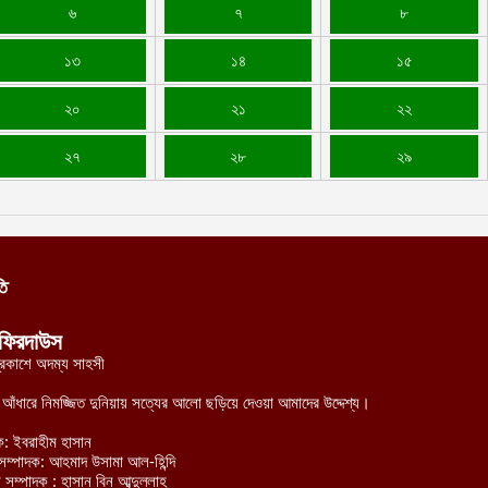
৬
৭
৮
১৩
১৪
১৫
২০
২১
২২
২৭
২৮
২৯
তি
ফিরদাউস
্রকাশে অদম্য সাহসী
র আঁধারে নিমজ্জিত দুনিয়ায় সত্যের আলো ছড়িয়ে দেওয়া আমাদের উদ্দেশ্য।
ক: ইবরাহীম হাসান
হী সম্পাদক: আহমাদ উসামা আল-হিন্দি
 সম্পাদক : হাসান বিন আব্দুল্লাহ