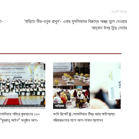
পরবর্তী নিবন্ধ
া-
‘বাড়িতে তীর-ধনুক রাখুন’- এবার মুসলিমদের বিরুদ্ধে অস্ত্র তুলে নেওয়ার
আহ্বান উগ্র হিন্দু নেতার
আফ্রিকা
সোমালিয়ায় পবিত্র কুরআনের ১৩০
ফটো রিপোর্ট || সোমালিয়ায় তীব্র খরায় ক্ষতিগ্রস্ত
 “কুররাতু আইন” অনুষ্ঠান আশ-
পরিবারগুলোর পাশে আশ-শাবাব প্রশাসন