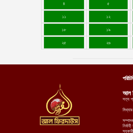
৪
৫
১১
১২
১৮
১৯
২৫
২৬
পরিচি
আল 
সত্য প
মিথ্যা
সম্পাদ
নির্বা
সহকারী