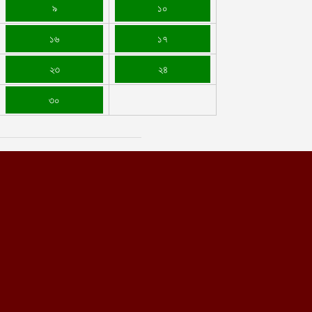
৯
১০
১৬
১৭
২৩
২৪
৩০