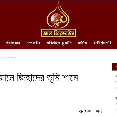
প্রতিবেদন
সম্পাদকীয়
সাপ্তাহিক বুলেটিন
ভিডিও
ফটো গ্যালারি
AlFirdaws
হিদদের কর্যক্রম
স
জানে জিহাদের ভূমি শামে
ন
স
||
আ
ব
আ
3510
3