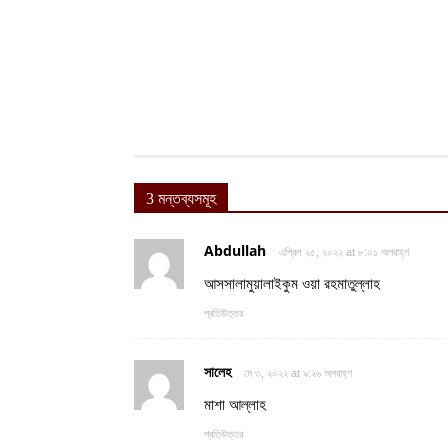
3 মন্তব্যসমূহ
Abdullah
এপ্রিল ২৫, ২০২২ at ৮:০১ অপরাহ্ণ
আসসালামুয়ালাইকুম ওয়া রহমাতুল্লাহ
প্রতিউত্তর
সালেহ
মে ৩, ২০২২ at ৯:২৬ অপরাহ্ণ
মাশা আল্লাহ
প্রতিউত্তর