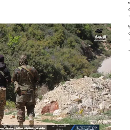
ম
আল-
আ
ই
৩
আ
ফিরদাউস
প
ফ
আ
ন
আ
ব
ম
আ
ক
প