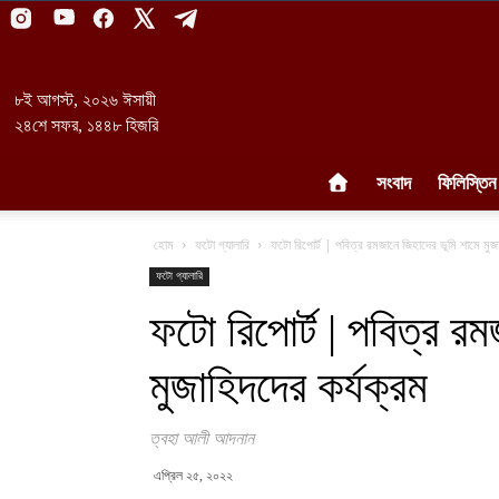
৮ই আগস্ট, ২০২৬ ঈসায়ী
২৪শে সফর, ১৪৪৮ হিজরি
সংবাদ
ফিলিস্তিন
হোম
ফটো গ্যালারি
ফটো রিপোর্ট | পবিত্র রমজানে জিহাদের ভূমি শামে মুজা
ফটো গ্যালারি
ফটো রিপোর্ট | পবিত্র রম
মুজাহিদদের কর্যক্রম
ত্বহা আলী আদনান
এপ্রিল ২৫, ২০২২