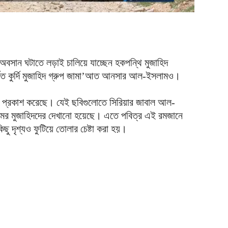
দ
আ
ব
আ
অবসান ঘটাতে লড়াই চালিয়ে যাচ্ছেন হকপন্থি মুজাহিদ
থিত কুর্দি মুজাহিদ গ্রুপ জামা’আত আনসার আল-ইসলামও।
আ
ই
আ
 ছবি প্রকাশ করেছে। যেই ছবিগুলোতে সিরিয়ার জাবাল আল-
র মুজাহিদদের দেখানো হয়েছে। এতে পবিত্র এই রমজানে
য
কিছু দৃশ্যও ফুটিয়ে তোলার চেষ্টা করা হয়।
আ
আ
আ
ম
ব
আ