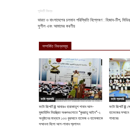
পূর্ববর্তী নিবন্ধ
ভারত ও বাংলাদেশের চলমান পরিস্থিতি বিশ্লেষণ : হিজাব-টিপ, মিডিয়
সুশীল এবং আমাদের করণীয়
সম্পর্কিত নিবন্ধসমূহ
ফটো গ্যালারি
ফটো গ্যালারি
ফটো রিপোর্ট || আবারও হারাকাতুশ শাবাব আল-
ফটো রিপোর্ট || 
মুজাহিদিন নিয়ন্ত্রিত অঞ্চলগুলোতে “কুররাতু আইন”-২
হাফেজের সম্মানে
অনুষ্ঠানের মাধ্যমে ১৩৩ কুরআনে হাফেজ ও হাফেজাকে
শাবাবের
সম্মাননা দিলো আশ-শাবাব প্রশাসন