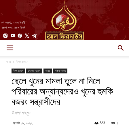
৮ই আগস্ট, ২০২৬ ঈসায়ী
২৪শে সফর, ১৪৪৮ হিজরি
AlFirdaws
হোম
উপমহাদেশ
উপমহাদেশ
গেরুয়া সন্ত্রাস
ভারত
সকল সংবাদ
ছেলে খুনের মামলা তুলে না নিলে
||
পরিবারের অন্যান্যদেরও খুনের হুমকি
বজরং সন্ত্রাসীদের
আল-
উসামা মাহমুদ
563
আগস্ট ১৯, ২০২২
1