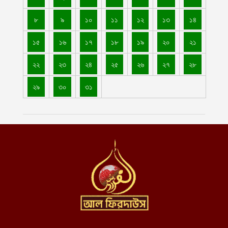
যুদ্ধবিরতির পরও গাজায় ৩০০ দিনে অন্তত ৩০০ শিশু শহীদ: ইউনিসেফ
৮
৯
১০
১১
১২
১৩
১৪
আগস্ট ৭, ২০২৬
১৫
১৬
১৭
১৮
১৯
২০
২১
আল ফিরদাউস বুলেটিন || ১ম সপ্তাহ, আগস্ট ২০২৬ ||
আগস্ট ৭, ২০২৬
২২
২৩
২৪
২৫
২৬
২৭
২৮
মালিতে তুরস্কের দেয়া ড্রোনে জান্তার ৬৬ হামলায় শহীদ ১৫৫ বেসামরিক
২৯
৩০
৩১
নাগরিক
আগস্ট ৬, ২০২৬
পাকতিয়া পুলিশ প্রশিক্ষণ কেন্দ্র থেকে গ্রাজুয়েশন সম্পন্ন করলেন আরও
৩৮৩ তরুণ
আগস্ট ৬, ২০২৬
কুন্দুজে ১২ মিলিয়ন আফগানি ব্যয়ে দুটি সেতু পুনর্নির্মাণ করছে ইমারাতে
ইসলামিয়া
আগস্ট ৬, ২০২৬
স্বাস্থ্যসেবার মান উন্নয়নে আধুনিক জ্ঞান ও বৈজ্ঞানিক গবেষণার ওপর
গুরুত্বারোপ ইমারাতে ইসলামিয়ার
আগস্ট ৬, ২০২৬