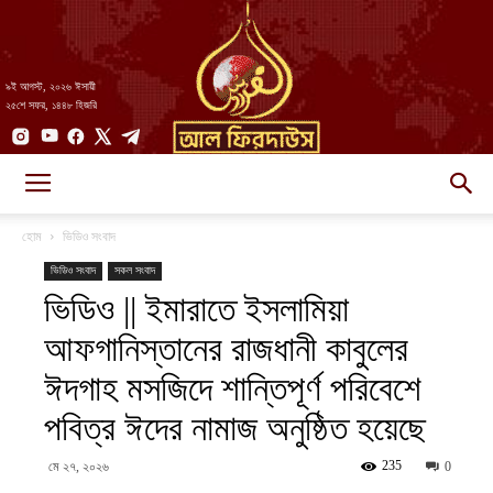
৯ই আগস্ট, ২০২৬ ঈসায়ী
২৫শে সফর, ১৪৪৮ হিজরি
AlFirdaws
হোম
ভিডিও সংবাদ
ভিডিও সংবাদ
সকল সংবাদ
ভিডিও || ইমারাতে ইসলামিয়া
||
আফগানিস্তানের রাজধানী কাবুলের
ঈদগাহ মসজিদে শান্তিপূর্ণ পরিবেশে
আল-
পবিত্র ঈদের নামাজ অনুষ্ঠিত হয়েছে
235
মে ২৭, ২০২৬
0