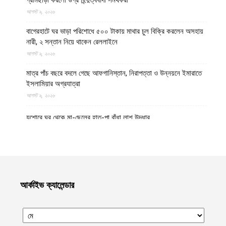
আগস্ট ৯, ২০২৬
বাগেরহাটে ঘর ভাড়া পরিশোধে ৫০০ টাকায় মাথার চুল বিক্রি করলেন অসহায়
নারী, ২ সন্তান নিয়ে থাকেন রেললাইনে
আগস্ট ৯, ২০২৬
মাত্র পাঁচ বছরে বদলে গেছে আফগানিস্তান, নিরাপত্তা ও উন্নয়নে ইমারাতে
ইসলামিয়ার অগ্রযাত্রা
আগস্ট ৯, ২০২৬
যশোরে ঘর থেকে মা-ছেলের হাত-পা বাঁধা লাশ উদ্ধার
আগস্ট ৯, ২০২৬
পঞ্চগড় সীমান্ত থেকে বিএসএফ কর্তৃক বাংলাদেশি বৃদ্ধকে ধরে নিয়ে যাবার পর
ভারতীয় যুবককে ধরে আনল স্থানীয়রা
আগস্ট ৯, ২০২৬
আর্কাইভ ক্যালেন্ডার
গাজায় বর্বর ইসরায়েলি হামলায় ধ্বংসপ্রাপ্ত ভবন থেকে ১৯ লাশ উদ্ধার,
বেশিরভাগ নারী-শিশু
আগস্ট ৯, ২০২৬