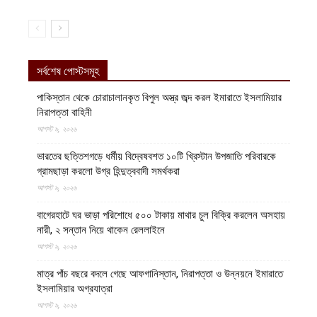
সর্বশেষ পোস্টসমূহ
পাকিস্তান থেকে চোরাচালানকৃত বিপুল অস্ত্র জব্দ করল ইমারাতে ইসলামিয়ার
নিরাপত্তা বাহিনী
আগস্ট ৯, ২০২৬
ভারতের ছত্তিশগড়ে ধর্মীয় বিদ্বেষবশত ১০টি খ্রিস্টান উপজাতি পরিবারকে
গ্রামছাড়া করলো উগ্র হিন্দুত্ববাদী সমর্থকরা
আগস্ট ৯, ২০২৬
বাগেরহাটে ঘর ভাড়া পরিশোধে ৫০০ টাকায় মাথার চুল বিক্রি করলেন অসহায়
নারী, ২ সন্তান নিয়ে থাকেন রেললাইনে
আগস্ট ৯, ২০২৬
মাত্র পাঁচ বছরে বদলে গেছে আফগানিস্তান, নিরাপত্তা ও উন্নয়নে ইমারাতে
ইসলামিয়ার অগ্রযাত্রা
আগস্ট ৯, ২০২৬