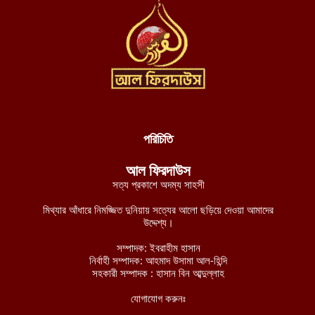
আগস্ট ৬, ২০২৬
দক্ষিণ লেবাননে আইইডি বিস্ফোরণে দুই দখলদার ইসরায়েলি সেনা নিহত,
আহত ৭
আগস্ট ৬, ২০২৬
ডান হাতে ভাত খেতে খেতে বাম হাতে নিচ্ছে ঘুষ! ঠাকুরগাঁও জেলা রেজিস্ট্রার
অফিসের কর্মকর্তার ভিডিও ভাইরাল
আগস্ট ৫, ২০২৬
পরিচিতি
নাটোরে ব্যাংক থেকে টাকা তুলে ফেরার পথে নারীর লাখ টাকা ছিনতাই
আল ফিরদাউস
আগস্ট ৫, ২০২৬
সত্য প্রকাশে অদম্য সাহসী
লালমনিরহাটে তিস্তা নদীর পানি বিপৎসীমার ওপরে, ভয়াবহ বন্যার শঙ্কা
মিথ্যার আঁধারে নিমজ্জিত দুনিয়ায় সত্যের আলো ছড়িয়ে দেওয়া আমাদের
আগস্ট ৫, ২০২৬
উদ্দেশ্য।
চীন-পাকিস্তানের নিরাপত্তা বিষয়ক ভিত্তিহীন অভিযোগ প্রত্যাখ্যান করেছে
সম্পাদক: ইবরাহীম হাসান
নির্বাহী সম্পাদক: আহমাদ উসামা আল-হিন্দি
ইমারাতে ইসলামিয়া
সহকারী সম্পাদক : হাসান বিন আব্দুল্লাহ
আগস্ট ৫, ২০২৬
যোগাযোগ করুনঃ
আশ-শাবাবের নিয়ন্ত্রণে কেন্দ্রীয় হিরান রাজ্যের ৩ শহর: নিহত মোগাদিশু