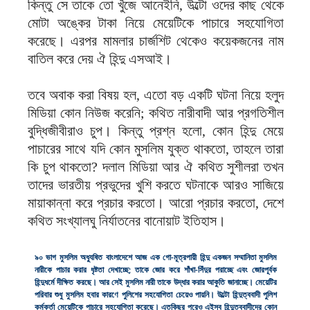
কিন্তু সে তাকে তো খুঁজে আনেইনি, উল্টো ওদের কাছ থেকে
মোটা অঙ্কের টাকা নিয়ে মেয়েটিকে পাচারে সহযোগিতা
করেছে। এরপর মামলার চার্জশিট থেকেও কয়েকজনের নাম
বাতিল করে দেয় ঐ হিন্দু এসআই।
তবে অবাক করা বিষয় হল, এতো বড় একটি ঘটনা নিয়ে হলুদ
মিডিয়া কোন নিউজ করেনি; কথিত নারীবাদী আর প্রগতিশীল
বুদ্ধিজীবীরাও চুপ। কিন্তু প্রশ্ন হলো, কোন হিন্দু মেয়ে
পাচারের সাথে যদি কোন মুসলিম যুক্ত থাকতো, তাহলে তারা
কি চুপ থাকতো? দলাল মিডিয়া আর ঐ কথিত সুশীলরা তখন
তাদের ভারতীয় প্রভুদের খুশি করতে ঘটনাকে আরও সাজিয়ে
মায়াকান্না করে প্রচার করতো। আরো প্রচার করতো, দেশে
কথিত সংখ্যালঘু নির্যাতনের বানোয়াট ইতিহাস।
৯০ ভাগ মুসলিম অধ্যুষিত বাংলাদেশে আজ এক গো-মূত্রপায়ী হিন্দু একজন সম্মানিতা মুসলিম
নারীকে পাচার করার ধৃষ্টতা দেখাচ্ছে; তাকে জোর করে শাঁখা-সিঁদুর পরাচ্ছে এবং জোরপূর্বক
হিন্দুধর্মে দীক্ষিত করছে। আর সেই মুসলিম নারী তাকে উদ্ধার করার আকুতি জানাচ্ছে। মেয়েটির
পরিবার শুধু মুসলিম হবার কারণে পুলিশের সহযোগিতা চেয়েও পায়নি। উল্টো হিন্দুত্ববাদী পুলিশ
কর্মকর্তা মেয়েটিকে পাচারে সহযোগিতা করেছে। এতকিছুর পরেও এইসব হিন্দুত্ববাদীদের কোন