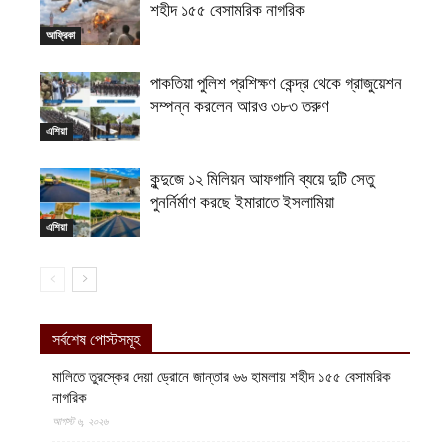
শহীদ ১৫৫ বেসামরিক নাগরিক
আফ্রিকা
পাকতিয়া পুলিশ প্রশিক্ষণ কেন্দ্র থেকে গ্রাজুয়েশন
সম্পন্ন করলেন আরও ৩৮৩ তরুণ
এশিয়া
কুন্দুজে ১২ মিলিয়ন আফগানি ব্যয়ে দুটি সেতু
পুনর্নির্মাণ করছে ইমারাতে ইসলামিয়া
এশিয়া
সর্বশেষ পোস্টসমূহ
মালিতে তুরস্কের দেয়া ড্রোনে জান্তার ৬৬ হামলায় শহীদ ১৫৫ বেসামরিক
নাগরিক
আগস্ট ৬, ২০২৬