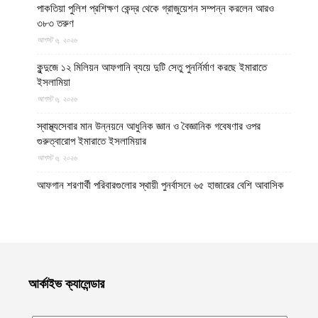
পাকতিয়া পুলিশ প্রশিক্ষণ কেন্দ্র থেকে গ্রাজুয়েশন সম্পন্ন করলেন আরও
৩৮৩ তরুণ
আগস্ট ৬, ২০২৬
কুন্দুজে ১২ মিলিয়ন আফগানি ব্যয়ে দুটি সেতু পুনর্নির্মাণ করছে ইমারাতে
ইসলামিয়া
আগস্ট ৬, ২০২৬
স্বাস্থ্যসেবার মান উন্নয়নে আধুনিক জ্ঞান ও বৈজ্ঞানিক গবেষণার ওপর
গুরুত্বারোপ ইমারাতে ইসলামিয়ার
আগস্ট ৬, ২০২৬
আফগান শরণার্থী পরিবারগুলোর স্থায়ী পুনর্বাসনে ৬৫ হাজারের বেশি আবাসিক
প্লট বরাদ্দ ইমারাতে ইসলামিয়ার
আগস্ট ৬, ২০২৬
ভিডিও || আফগানিস্তানের কুনার প্রদেশে গত বছরের ভূমিকম্পে ক্ষতিগ্রস্ত
পরিবারগুলোর জন্য ৩৬টি বাড়ি ও একটি মসজিদ নির্মাণ করেছে ইমারাতে
ইসলামিয়া
আর্কাইভ ক্যালেন্ডার
আগস্ট ৬, ২০২৬
ভারত, পাকিস্তান ও বাংলাদেশের মাদ্রাসাগুলোতে সন্ত্রাসবাদ তৈরি হচ্ছে বলে