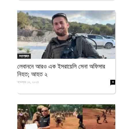
মধ্যপ্রাচ্য
লেবাননে আরও এক ইসরায়েলি সেনা অফিসার
নিহত; আহত ২
নভেম্বর ১৬, ২০২৪
0