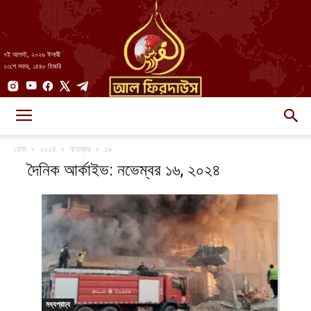
৭ই আগস্ট, ২০২৬ ঈসায়ী
২৩শে সফর, ১৪৪৮ হিজরি
AlFirdaws
হোম
২০২৪
নভেম্বর
১৬
দৈনিক আর্কাইভ: নভেম্বর ১৬, ২০২৪
||
আল-
মধ্যপ্রাচ্য