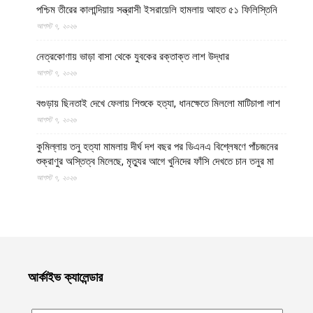
পশ্চিম তীরের কালান্দিয়ায় সন্ত্রাসী ইসরায়েলি হামলায় আহত ৫১ ফিলিস্তিনি
আগস্ট ৭, ২০২৬
নেত্রকোণায় ভাড়া বাসা থেকে যুবকের রক্তাক্ত লাশ উদ্ধার
আগস্ট ৭, ২০২৬
বগুড়ায় ছিনতাই দেখে ফেলায় শিশুকে হত্যা, ধানক্ষেতে মিললো মাটিচাপা লাশ
আগস্ট ৭, ২০২৬
কুমিল্লায় তনু হত্যা মামলায় দীর্ঘ দশ বছর পর ডিএনএ বিশ্লেষণে পাঁচজনের
শুক্রাণুর অস্তিত্ব মিলেছে, মৃত্যুর আগে খুনিদের ফাঁসি দেখতে চান তনুর মা
আগস্ট ৭, ২০২৬
বগুড়া ও সিলেটে দুই ঘণ্টার ব্যবধানে সড়ক দুর্ঘটনায় শিশুসহ নিহত ১৫ জন,
আহত ৩০
আগস্ট ৭, ২০২৬
আটটি দেশের ১৭ লাখ ডলারের বেশি মুদ্রা পাচারের চেষ্টা ব্যর্থ করল ইমারাতে
আর্কাইভ ক্যালেন্ডার
ইসলামিয়ার নিরাপত্তা বাহিনী
আগস্ট ৭, ২০২৬