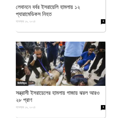
ফিরদাউস
লেবাননে বর্বর ইসরায়েলি হামলায় ১২
প্যারামেডিকস নিহত
নভেম্বর ১৬, ২০২৪
0
ফিলিস্তিন
সন্ত্রাসী ইসরায়েলের হামলায় গাজায় ঝরল আরও
২৮ প্রাণ
নভেম্বর ১৬, ২০২৪
0