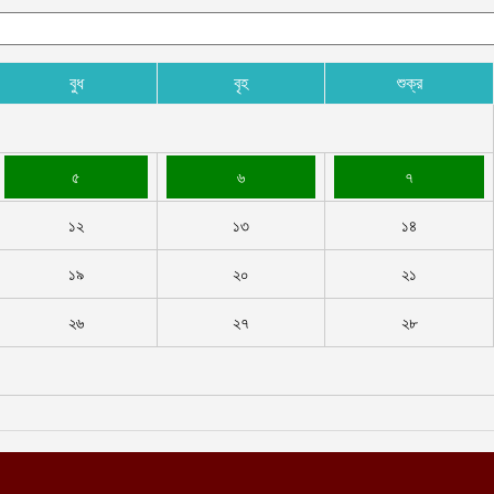
আ
আ
বুধ
বৃহ
শুক্র
ই
আ
য
৫
৬
৭
আ
১২
১৩
১৪
আ
১৯
২০
২১
আ
২৬
২৭
২৮
ম
ব
আ
প
আ