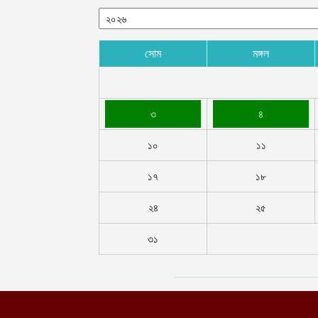
সোম
মঙ্গল
৩
৪
১০
১১
১৭
১৮
২৪
২৫
৩১