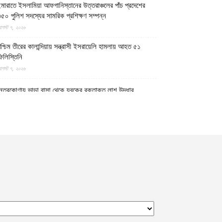
মারাতে ইসলামিয়া আফগানিস্তানের উত্তরাঞ্চলের পাঁচ প্রদেশের
৫০ পুলিশ সদস্যের সামরিক প্রশিক্ষণ সম্পন্ন
গস্ট ৭, ২০২৬
শ্চিম তীরের কালান্দিয়ায় সন্ত্রাসী ইসরায়েলি হামলায় আহত ৫১
িলিস্তিনি
গস্ট ৭, ২০২৬
েত্রকোণায় ভাড়া বাসা থেকে যুবকের রক্তাক্ত লাশ উদ্ধার
গস্ট ৭, ২০২৬
গুড়ায় ছিনতাই দেখে ফেলায় শিশুকে হত্যা, ধানক্ষেতে মিললো
াটিচাপা লাশ
গস্ট ৭, ২০২৬
ুমিল্লায় তনু হত্যা মামলায় দীর্ঘ দশ বছর পর ডিএনএ বিশ্লেষণে
াঁচজনের শুক্রাণুর অস্তিত্ব মিলেছে, মৃত্যুর আগে খুনিদের ফাঁসি
েখতে চান তনুর মা
গস্ট ৭, ২০২৬
গুড়া ও সিলেটে দুই ঘণ্টার ব্যবধানে সড়ক দুর্ঘটনায় শিশুসহ নিহত