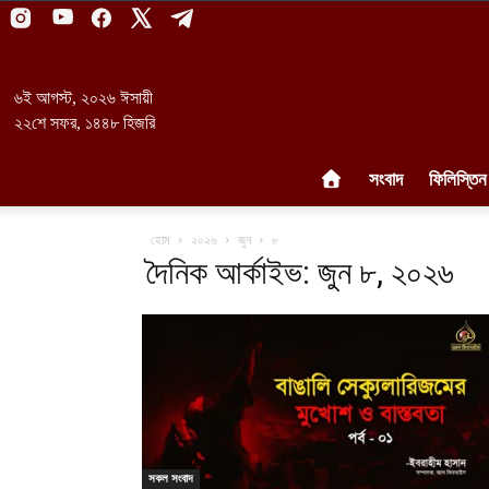
৬ই আগস্ট, ২০২৬ ঈসায়ী
২২শে সফর, ১৪৪৮ হিজরি
সংবাদ
ফিলিস্তিন
হোম
২০২৬
জুন
৮
দৈনিক আর্কাইভ: জুন ৮, ২০২৬
সকল সংবাদ