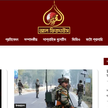
প্রতিবেদন
সম্পাদকীয়
সাপ্তাহিক বুলেটিন
ভিডিও
ফটো গ্যালারি
AlFirdaws
স
ক
ই
||
আ
স
গ
আ
উপমহাদেশ