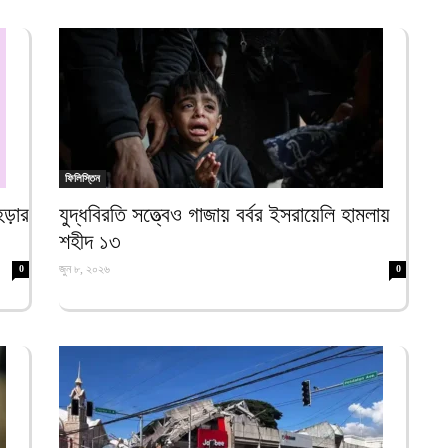
ভ
ম
আ
প
য
আ
ফিলিস্তিন
দ
প
মহড়ার
যুদ্ধবিরতি সত্ত্বেও গাজায় বর্বর ইসরায়েলি হামলায়
আ
শহীদ ১৩
দ
জুন ৮, ২০২৬
0
0
আ
ড
র
আ
ন