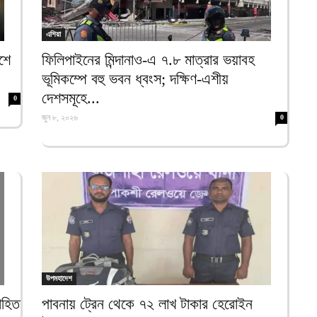
আ
এশিয়া
ল
শ
শে
ফিলিপাইনের মিন্দানাও-এ ৭.৮ মাত্রার ভয়াবহ
আ
ভূমিকম্পে বহু ভবন ধ্বংস; দক্ষিণ-এশীয়
দেশসমূহে...
চ
0
ক
জুন ৮, ২০২৬
0
আ
আ
ম
আ
অ
ভ
আ
ঢ
উপমহাদেশ
১
োহিত
পাবনায় ট্রেন থেকে ৭২ লাখ টাকার হেরোইন
আ