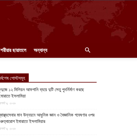
শরীয়ার ছায়াতলে
অন্যান্য
র্বশেষ পোস্টসমূহ
ুন্দুজে ১২ মিলিয়ন আফগানি ব্যয়ে দুটি সেতু পুনর্নির্মাণ করছে
মারাতে ইসলামিয়া
গস্ট ৬, ২০২৬
্বাস্থ্যসেবার মান উন্নয়নে আধুনিক জ্ঞান ও বৈজ্ঞানিক গবেষণার ওপর
ুরুত্বারোপ ইমারাতে ইসলামিয়ার
গস্ট ৬, ২০২৬