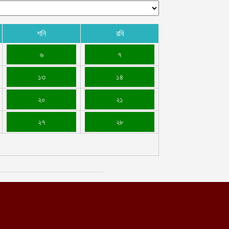
শনি
রবি
৬
৭
১৩
১৪
২০
২১
২৭
২৮