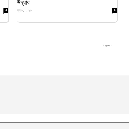
উদ্ধার
ই
জুন ৮, ২০২৬
0
0
চ
আ
জ
হ
আ
2 পাতা 1