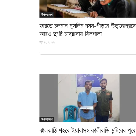
উপমহাদেশ
ভারতে চলমান মুসলিম দমন-পীড়নে উত্তরপ্রদে
আরও দু’টি মাদ্রাসায় সিলগালা
জুন ৮, ২০২৬
উপমহাদেশ
ঝালকাঠি শহরে ইয়াবাসহ কালীবাড়ি মন্দিরের পুর