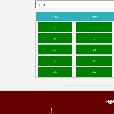
সোম
মঙ্গল
১
২
৮
৯
১৫
১৬
২২
২৩
২৯
৩০
পরিচি