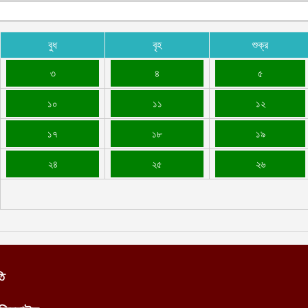
বুধ
বৃহ
শুক্র
৩
৪
৫
১০
১১
১২
১৭
১৮
১৯
২৪
২৫
২৬
তি