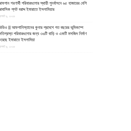
ফগান শরণার্থী পরিবারগুলোর স্থায়ী পুনর্বাসনে ৬৫ হাজারের বেশি
বাসিক প্লট বরাদ্দ ইমারাতে ইসলামিয়ার
গস্ট ৬, ২০২৬
িডিও || আফগানিস্তানের কুনার প্রদেশে গত বছরের ভূমিকম্পে
্ষতিগ্রস্ত পরিবারগুলোর জন্য ৩৬টি বাড়ি ও একটি মসজিদ নির্মাণ
রেছে ইমারাতে ইসলামিয়া
গস্ট ৬, ২০২৬
ারত, পাকিস্তান ও বাংলাদেশের মাদ্রাসাগুলোতে সন্ত্রাসবাদ তৈরি
চ্ছে বলে উস্কানিমূলক মন্তব্য করেছে উত্তর প্রদেশের হিন্দুত্ববাদী
পমুখ্যমন্ত্রী
গস্ট ৬, ২০২৬
ক্সবাজারের উখিয়ায় রোহিঙ্গা ক্যাম্পে পাহাড় ধসে শিশুর মৃত্যু,
্ষতিগ্রস্ত দুটি আশ্রয়কেন্দ্র
গস্ট ৬, ২০২৬
াসিনাকে দেশে ফেরাতে ২২ বিশ্ববিদ্যালয়ের ৪০৪ প্রগতিশীল
িক্ষকের গোপন তৎপরতা
গস্ট ৬, ২০২৬