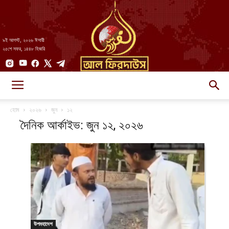
৯ই আগস্ট, ২০২৬ ঈসায়ী
২৫শে সফর, ১৪৪৮ হিজরি
AlFirdaws
হোম
২০২৬
জুন
১২
দৈনিক আর্কাইভ: জুন ১২, ২০২৬
||
আল-
উপমহাদেশ