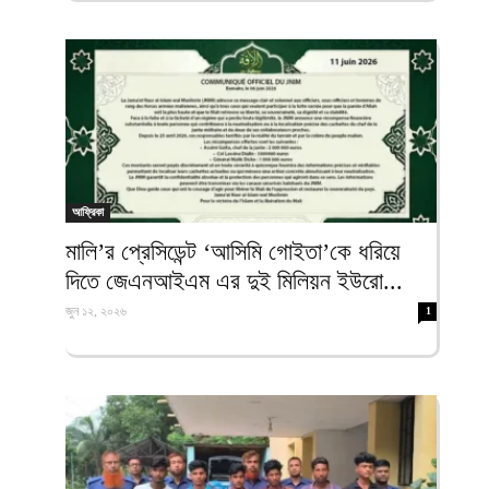
আফ্রিকা
মালি’র প্রেসিডেন্ট ‘আসিমি গোইতা’কে ধরিয়ে
দিতে জেএনআইএম এর দুই মিলিয়ন ইউরো...
জুন ১২, ২০২৬
1