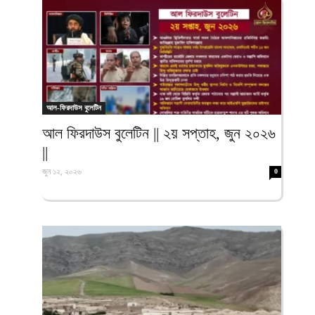
আল-ফিরদাউস বুলেটিন
আল ফিরদাউস বুলেটিন || ২য় সপ্তাহ, জুন ২০২৬
||
জুন ১২, ২০২৬
0