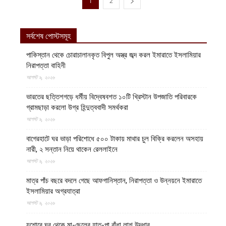
1
2
সর্বশেষ পোস্টসমূহ
পাকিস্তান থেকে চোরাচালানকৃত বিপুল অস্ত্র জব্দ করল ইমারাতে ইসলামিয়ার
নিরাপত্তা বাহিনী
আগস্ট ৯, ২০২৬
ভারতের ছত্তিশগড়ে ধর্মীয় বিদ্বেষবশত ১০টি খ্রিস্টান উপজাতি পরিবারকে
গ্রামছাড়া করলো উগ্র হিন্দুত্ববাদী সমর্থকরা
আগস্ট ৯, ২০২৬
বাগেরহাটে ঘর ভাড়া পরিশোধে ৫০০ টাকায় মাথার চুল বিক্রি করলেন অসহায়
নারী, ২ সন্তান নিয়ে থাকেন রেললাইনে
আগস্ট ৯, ২০২৬
মাত্র পাঁচ বছরে বদলে গেছে আফগানিস্তান, নিরাপত্তা ও উন্নয়নে ইমারাতে
ইসলামিয়ার অগ্রযাত্রা
আগস্ট ৯, ২০২৬
যশোরে ঘর থেকে মা-ছেলের হাত-পা বাঁধা লাশ উদ্ধার