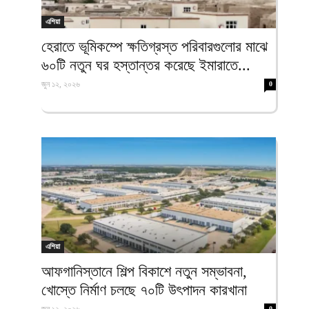
এশিয়া
হেরাতে ভূমিকম্পে ক্ষতিগ্রস্ত পরিবারগুলোর মাঝে
৬০টি নতুন ঘর হস্তান্তর করেছে ইমারাতে...
জুন ১২, ২০২৬
0
এশিয়া
আফগানিস্তানে শিল্প বিকাশে নতুন সম্ভাবনা,
খোস্তে নির্মাণ চলছে ৭০টি উৎপাদন কারখানা
0