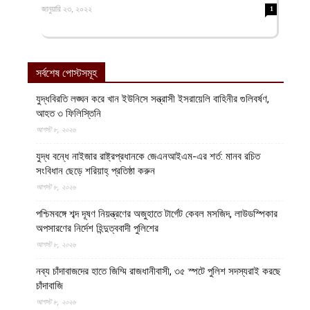
জানুয়ারি ২৩, ২০২২
1
সর্বশেষ পোস্টসমূহ
যুদ্ধবিরতি লঙ্ঘন করে খান ইউনিসে সন্ত্রাসী ইসরায়েলি বাহিনীর গুলিবর্ষণ,
আহত ৩ ফিলিস্তিনি
আগস্ট ৮, ২০২৬
যুদ্ধ বন্ধে নাইজার রাষ্ট্রপ্রধানকে জেএনআইএম-এর শর্ত: মানব রচিত
সংবিধান ছেড়ে শরিয়াহ্ প্রতিষ্ঠা করুন
আগস্ট ৮, ২০২৬
পশ্চিমবঙ্গে শব্দ দূষণ নিয়ন্ত্রণের অজুহাতে টার্গেট কেবল মসজিদ, লাউডস্পিকার
অপসারণের নির্দেশ হিন্দুত্ববাদী পুলিশের
আগস্ট ৮, ২০২৬
নব্য চাঁদাবাজদের হাতে জিম্মি রাজধানীবাসী, ৩৫ স্পটে পুলিশ সদস্যরাই করছে
চাঁদাবাজি
আগস্ট ৮, ২০২৬