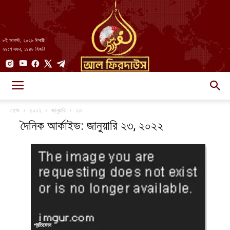
৮ই আগস্ট, ২০২৬ ঈসায়ী
২৪শে সফর, ১৪৪৮ হিজরি
AlFirdaws
হোম
২০২২
জানুয়ারি
২৩
দৈনিক আর্কাইভ: জানুয়ারি ২৩, ২০২২
||
আল-
প্রতিবেদন