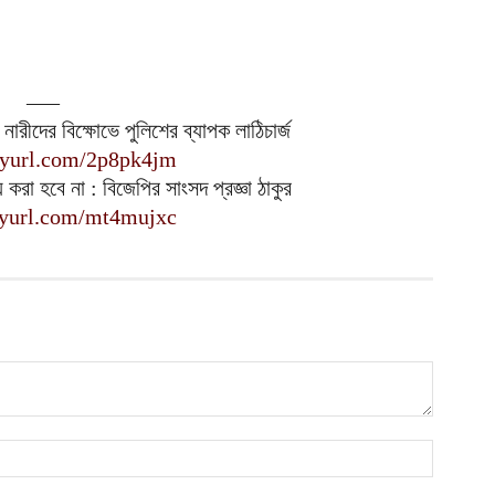
ভ
হ
উ
আ
—–
ক
ারীদের বিক্ষোভে পুলিশের ব্যাপক লাঠিচার্জ
ক
inyurl.com/2p8pk4jm
আ
করা হবে না : বিজেপির সাংসদ প্রজ্ঞা ঠাকুর
inyurl.com/mt4mujxc