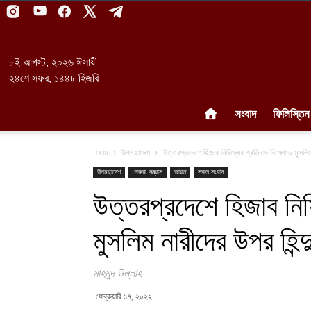
৮ই আগস্ট, ২০২৬ ঈসায়ী
২৪শে সফর, ১৪৪৮ হিজরি
সংবাদ
ফিলিস্তিন
হোম
উপমহাদেশ
উত্তরপ্রদেশে হিজাব নিষিদ্ধের প্রতিবাদ বিক্ষোভে মুসলিম 
উপমহাদেশ
গেরুয়া সন্ত্রাস
ভারত
সকল সংবাদ
উত্তরপ্রদেশে হিজাব নিষি
মুসলিম নারীদের উপর হিন্দ
মাহমুদ উল্লাহ
ফেব্রুয়ারি ১৭, ২০২২