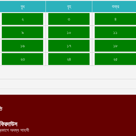
বুধ
বৃহ
শুক্র
২
৩
৪
৯
১০
১১
১৬
১৭
১৮
২৩
২৪
২৫
তি
ফিরদাউস
্রকাশে অদম্য সাহসী