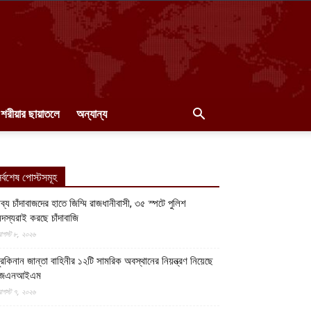
শরীয়ার ছায়াতলে
অন্যান্য
র্বশেষ পোস্টসমূহ
ব্য চাঁদাবাজদের হাতে জিম্মি রাজধানীবাসী, ৩৫ স্পটে পুলিশ
দস্যরাই করছে চাঁদাবাজি
গস্ট ৮, ২০২৬
ুরকিনান জান্তা বাহিনীর ১২টি সামরিক অবস্থানের নিয়ন্ত্রণ নিয়েছে
জেএনআইএম
গস্ট ৭, ২০২৬