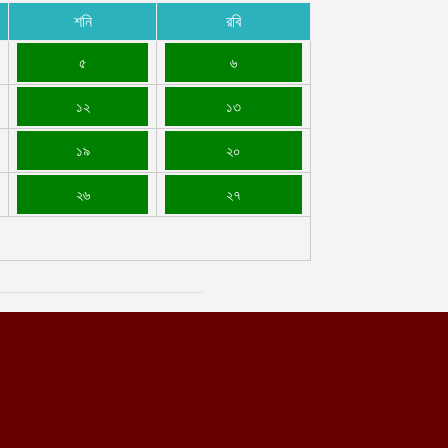
শনি
রবি
৫
৬
১২
১৩
১৯
২০
২৬
২৭