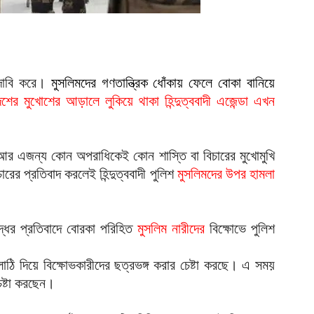
দ
আ
ব
আ
 দাবি করে।
মুসলিমদের গণতান্ত্রিক ধোঁকায় ফেলে বোকা বানিয়ে
েশের মুখোশের আড়ালে লুকিয়ে থাকা হিন্দুত্ববাদী এজেন্ডা এখন
আ
ই
আ
আর এজন্য কোন অপরাধিকেই কোন শাস্তি বা বিচারের মুখোমুখি
য
ারের প্রতিবাদ করলেই হিন্দুত্ববাদী পুলিশ
মুসলিমদের উপর হামলা
আ
আ
্ধের প্রতিবাদে বোরকা পরিহিত
মুসলিম নারীদের
বিক্ষোভে পুলিশ
আ
ঠি দিয়ে বিক্ষোভকারীদের ছত্রভঙ্গ করার চেষ্টা করছে। এ সময়
ম
েষ্টা করছেন।
ব
আ