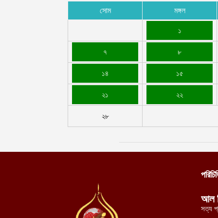
সোম
মঙ্গল
১
৭
৮
১৪
১৫
২১
২২
২৮
পরিচি
আল 
সত্য প