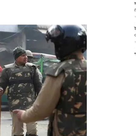
ম
আল-
আ
ই
৩
আ
ফিরদাউস
প
ফ
আ
ন
আ
ব
ম
আ
ক
প