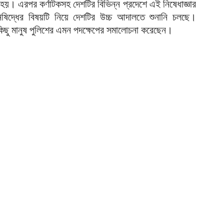
 হয়। এরপর কর্ণাটকসহ দেশটির বিভিন্ন প্রদেশে এই নিষেধাজ্ঞার
প
 নিষিদ্ধের বিষয়টি নিয়ে দেশটির উচ্চ আদালতে শুনানি চলছে।
িছু মানুষ পুলিশের এমন পদক্ষেপের সমালোচনা করেছেন।
আ
ক
ই
আ
স
গ
আ
আ
আ
আ
ভ
ক
ক
আ