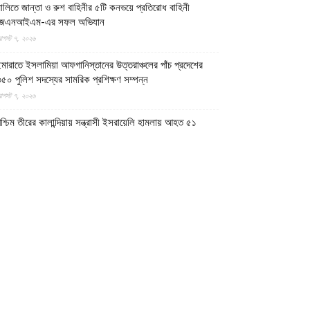
ালিতে জান্তা ও রুশ বাহিনীর ৫টি কনভয়ে প্রতিরোধ বাহিনী
জেএনআইএম-এর সফল অভিযান
গস্ট ৭, ২০২৬
মারাতে ইসলামিয়া আফগানিস্তানের উত্তরাঞ্চলের পাঁচ প্রদেশের
৫০ পুলিশ সদস্যের সামরিক প্রশিক্ষণ সম্পন্ন
গস্ট ৭, ২০২৬
শ্চিম তীরের কালান্দিয়ায় সন্ত্রাসী ইসরায়েলি হামলায় আহত ৫১
িলিস্তিনি
গস্ট ৭, ২০২৬
েত্রকোণায় ভাড়া বাসা থেকে যুবকের রক্তাক্ত লাশ উদ্ধার
গস্ট ৭, ২০২৬
গুড়ায় ছিনতাই দেখে ফেলায় শিশুকে হত্যা, ধানক্ষেতে মিললো
াটিচাপা লাশ
গস্ট ৭, ২০২৬
ুমিল্লায় তনু হত্যা মামলায় দীর্ঘ দশ বছর পর ডিএনএ বিশ্লেষণে
াঁচজনের শুক্রাণুর অস্তিত্ব মিলেছে, মৃত্যুর আগে খুনিদের ফাঁসি