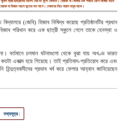
ুনিল স্যার ছাত্রীদের নির্দেশ দেয় তা খুলে ফেলতে। বোরকা না খোলায় এক পর্যায়ে রেগে নিজের হাতে
বোরকা বা হিজাব পরলে ভুতের মত লাগে। নেকাবের নিচে খারাপ মানুষ থাকে।
ভ
ত
চ বিদ্যালয়ে (জেবি) হিজাব নিষিদ্ধ করেছে প্রতিষ্ঠানটির প্রধান
আ
চ) হিজাব পরিধান করে এক ছাত্রী স্কুলে গেলে তাকে হেনস্থা ও
া। বর্তমানে চলমান ঘটনাগুলো থেকে বুঝা যায় অখণ্ড ভারত
াদীরা কতটা একাত্ম হয়ে গিয়েছে। তাই প্রতিবাদ-প্রতিরোধ করে এবং
হিন্দুত্ববাদীদের প্রভাব খর্ব করে ফেলার আহ্বান জানিয়েছেন
তথ্যসূত্র :