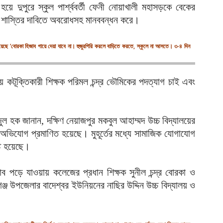
্ধ হয়ে দুপুরে স্কুল পার্শ্ববর্তী ফেনী নোয়াখালী মহাসড়কে বেকের
আ
এর শাস্তির দাবিতে অবরোধসহ মানববন্ধন করে।
প
আ
ছে ‘বোরকা হিজাব গায়ে দেয়া যাবে না। হুজুরগিরি করলে বাড়িতে করতে, স্কুলে না আসতে। ৩-৪ দিন
হ
ই
আ
য়ে কটূক্তিকারী শিক্ষক পরিমল চন্দ্র ভৌমিকের পদত্যাগ চাই এবং
ন
আ
ুল হক জানান, দক্ষিণ নেয়াজপুর মকবুল আহাম্মদ উচ্চ বিদ্যালয়ের
ব
ধে অভিযোগ প্রমাণিত হয়েছে। মুহূর্তের মধ্যে সামাজিক যোগাযোগ
আ
টি হয়েছে।
ম
হ
জাব পড়ে যাওয়ায় কলেজের প্রধান শিক্ষক সুনীল চন্দ্র বোরকা ও
আ
্জ উপজেলার বাদেশ্বর ইউনিয়নের নাছির উদ্দিন উচ্চ বিদ্যালয় ও
শ
প
আ