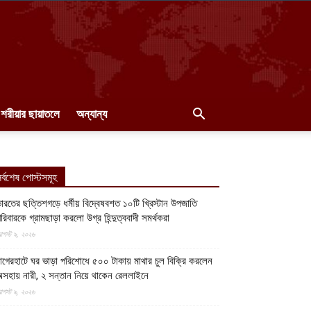
শরীয়ার ছায়াতলে
অন্যান্য
র্বশেষ পোস্টসমূহ
ারতের ছত্তিশগড়ে ধর্মীয় বিদ্বেষবশত ১০টি খ্রিস্টান উপজাতি
রিবারকে গ্রামছাড়া করলো উগ্র হিন্দুত্ববাদী সমর্থকরা
গস্ট ৯, ২০২৬
াগেরহাটে ঘর ভাড়া পরিশোধে ৫০০ টাকায় মাথার চুল বিক্রি করলেন
সহায় নারী, ২ সন্তান নিয়ে থাকেন রেললাইনে
গস্ট ৯, ২০২৬