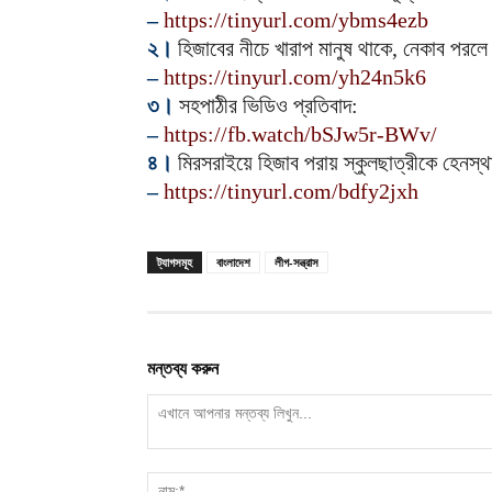
–
https://tinyurl.com/ybms4ezb
২।
হিজাবের নীচে খারাপ মানুষ থাকে, নেকাব পরলে 
–
https://tinyurl.com/yh24n5k6
৩।
সহপাঠীর ভিডিও প্রতিবাদ:
–
https://fb.watch/bSJw5r-BWv/
৪।
মিরসরাইয়ে হিজাব পরায় স্কুলছাত্রীকে হেনস্
–
https://tinyurl.com/bdfy2jxh
ট্যাগসমূহ
বাংলাদেশ
লীগ-সন্ত্রাস
মন্তব্য করুন