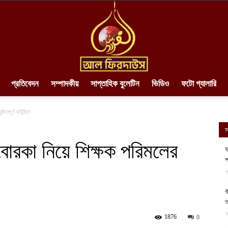
প্রতিবেদন
সম্পাদকীয়
সাপ্তাহিক বুলেটিন
ভিডিও
ফটো গ্যালারি
AlFirdaws
টতাপূর্ণ কটূক্তি
স
বোরকা নিয়ে শিক্ষক পরিমলের
ভ
প
||
আ
ব
অ
আ
1876
0