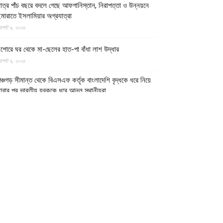
াত্র পাঁচ বছরে বদলে গেছে আফগানিস্তান, নিরাপত্তা ও উন্নয়নে
মারাতে ইসলামিয়ার অগ্রযাত্রা
গস্ট ৯, ২০২৬
শোরে ঘর থেকে মা-ছেলের হাত-পা বাঁধা লাশ উদ্ধার
গস্ট ৯, ২০২৬
ঞ্চগড় সীমান্ত থেকে বিএসএফ কর্তৃক বাংলাদেশি বৃদ্ধকে ধরে নিয়ে
াবার পর ভারতীয় যুবককে ধরে আনল স্থানীয়রা
গস্ট ৯, ২০২৬
াজায় বর্বর ইসরায়েলি হামলায় ধ্বংসপ্রাপ্ত ভবন থেকে ১৯ লাশ
দ্ধার, বেশিরভাগ নারী-শিশু
গস্ট ৯, ২০২৬
াফ নদী থেকে ৩ বাংলাদেশি জেলেকে ধরে নিয়ে গেছে সন্ত্রাসী
রাকান আর্মি
গস্ট ৯, ২০২৬
ুন্সীগঞ্জের গজারিয়ায় ১৩ বছরের কিশোরীকে ধর্ষণ, ৬ মাসের
ন্তঃসত্ত্বা