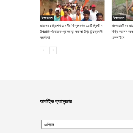
উপমহাদেশ
উপমহাদেশ
ভারতের ছত্তিশগড়ে ধর্মীয় বিদ্বেষবশত ১০টি খ্রিস্টান
বাগেরহাটে ঘর ভা
উপজাতি পরিবারকে গ্রামছাড়া করলো উগ্র হিন্দুত্ববাদী
বিক্রি করলেন অস
সমর্থকরা
রেললাইনে
আর্কাইভ ক্যালেন্ডার