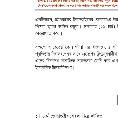
১৫/০৩/২২ তারিখ দশম শ্রেণীর ছাত্রীরা বোরকা এবং হিজাব পরে স্কুলে যাওয়ায় স
টেনে হিচড়ে বোরখা খোলতে শুরু করে। আর অশ্রাব্য গালাগালি করে বলতে থাকে 
এমনিভাবে, চট্টগ্রামের মিরসরাইয়ের জোরারগঞ্জ উচ্
শিক্ষক তুষার কান্তি বড়ুয়া। মঙ্গলবার (২৯ মার্
বেত্রাঘাত করে।
এগুলো ভারেতের কোন ঘটনা নয় বাংলাদেশের ঘটন
প্রতিষ্ঠার দিবাস্বপ্নের সাথে এদেশের হিন্দুত্বব
এদের বিরুদ্ধে সামাজিক সচেতনতা তৈরি করে এখনি 
ইসলামিক চিন্তাবীদগণ।
১।
ফেনীতে ছাত্রীর বোরকা নিয়ে কটূক্তি