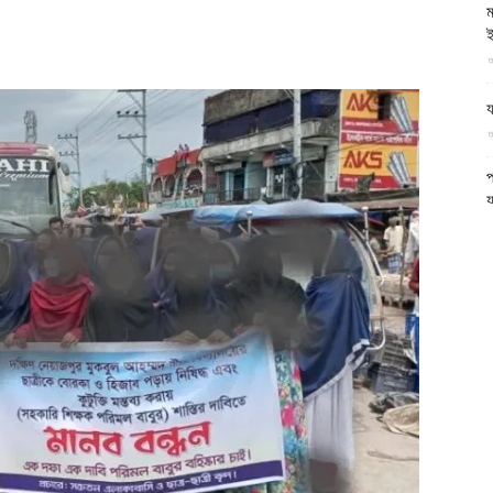
ম
আল-
ই
আ
য
আ
ফিরদাউস
প
য
আ
গ
উ
আ
ন
আ
আ
ম
অ