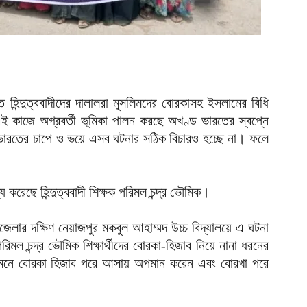
আ
প
প
আ
ব
 হিন্দুত্ববাদীদের দালালরা মুসলিমদের বোরকাসহ ইসলামের বিধি
২
আ
র এই কাজে অগ্রবর্তী ভূমিকা পালন করছে অখণ্ড ভারতের স্বপ্নে
ওয়ায় ভারতের চাপে ও ভয়ে এসব ঘটনার সঠিক বিচারও হচ্ছে না। ফলে
৫
ই
আ
করেছে হিন্দুত্ববাদী শিক্ষক পরিমল চন্দ্র ভৌমিক।
প
অ
লার দক্ষিণ নেয়াজপুর মকবুল আহাম্মদ উচ্চ বিদ্যালয়ে এ ঘটনা
আ
মল চন্দ্র ভৌমিক শিক্ষার্থীদের বোরকা-হিজাব নিয়ে নানা ধরনের
সামনে বোরকা হিজাব পরে আসায় অপমান করেন এবং বোরখা পরে
গ
আ
উ