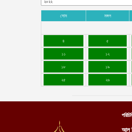
সোম
মঙ্গল
৪
৫
১১
১২
১৮
১৯
২৫
২৬
পরিচি
আল 