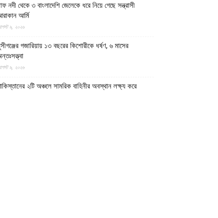
াফ নদী থেকে ৩ বাংলাদেশি জেলেকে ধরে নিয়ে গেছে সন্ত্রাসী
রাকান আর্মি
গস্ট ৯, ২০২৬
ুন্সীগঞ্জের গজারিয়ায় ১৩ বছরের কিশোরীকে ধর্ষণ, ৬ মাসের
ন্তঃসত্ত্বা
গস্ট ৯, ২০২৬
াকিস্তানের ২টি অঞ্চলে সামরিক বাহিনীর অবস্থান লক্ষ্য করে
্রতিরোধ বাহিনী আইএমপির ৪ অভিযান
গস্ট ৮, ২০২৬
িগত ৩ মাসে ভারতে ধর্মীয় বিদ্বেষের শিকার হয়ে ২৫ মুসলিম নিহত,
০২৬ মুসলিমদের জন্য হতে পারে অন্যতম প্রাণঘাতী বছর
গস্ট ৮, ২০২৬
 বছর আগে আজকের দিনে একযোগে তিন প্রদেশ দখল করে ইমারাতে
সলামিয়া
গস্ট ৮, ২০২৬
দ্মা সেতু রেল সংযোগে প্রকল্পে ১৩ হাজার কোটি টাকার বেশি আর্থিক
নিয়ম পেয়েছে সরকারি অডিট