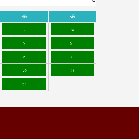
শনি
রবি
২
৩
৯
১০
১৬
১৭
২৩
২৪
৩০