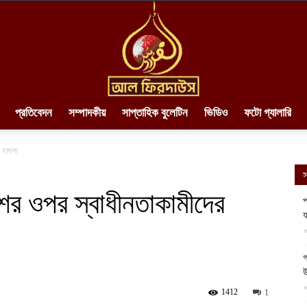
প্রতিবেদন
সম্পাদকীয়
সাপ্তাহিক বুলেটিন
ভিডিও
ফটো গ্যালারি
AlFirdaws
ল হামলা
স
ুলিশের ওপর স্বাধীনতাকামীদের
প
য
||
আ
গ
উ
আ
1412
1