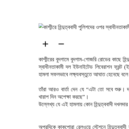
কাশ্মীরের বুদগামে বুদগাম-গোজরি রোডের কাছে হিন্দ
স্বাধীনতাকামী দল ইউনাইটেড লিবেরাশন ফ্রন্ট (ই
হামলা সফলভাবে লক্ষ্যবস্তুতে আঘাত হেনেছে বলে
তাঁরা আরও বার্তা দেন যে “এটা তো সবে শুরু। 
খারাপ দিন অপেক্ষা করছে”।
উল্লেখ্য যে এই হামলায় কোন হিন্দুত্ববাদী দখলদ
অপরদিকে কাকুপোরা রেলওয়ে স্টেশনে হিন্দুত্ববাদী স