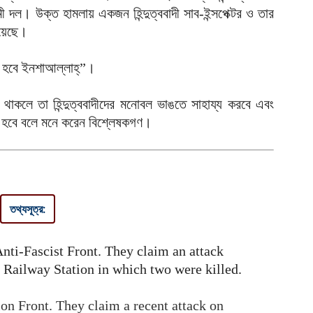
দল। উক্ত হামলায় একজন হিন্দুত্ববাদী সাব-ইন্সপেক্টর ও তার
আ
য়েছে।
গ
আ
 হবে ইনশাআল্লাহ্‌”।
উ
 থাকলে তা হিন্দুত্ববাদীদের মনোবল ভাঙতে সাহায্য করবে এবং
আ
প
ক হবে বলে মনে করেন বিশ্লেষকগণ।
আ
হ
ই
আ
তথ্যসূত্র:
ন
আ
nti-Fascist Front. They claim an attack
 Railway Station in which two were killed.
ব
আ
on Front. They claim a recent attack on