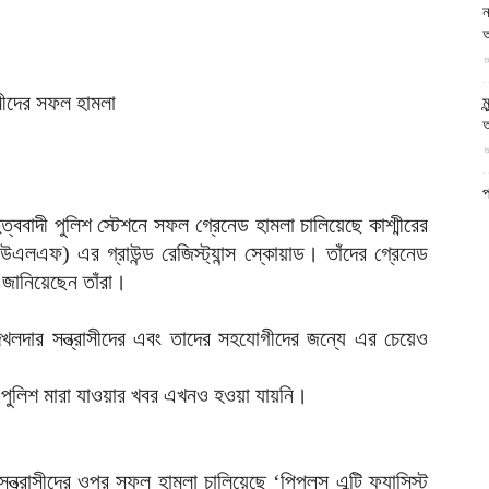
ন
আল-
আ
আ
ম
অ
আ
ফিরদাউস
প
প
ুত্ববাদী পুলিশ স্টেশনে সফল গ্রেনেড হামলা চালিয়েছে কাশ্মীরের
আ
উএলএফ) এর গ্রাউন্ড রেজিস্ট্যান্স স্কোয়াড। তাঁদের গ্রেনেড
 জানিয়েছেন তাঁরা।
ব
২
আ
দখলদার সন্ত্রাসীদের এবং তাদের সহযোগীদের জন্যে এর চেয়েও
৫
ার পুলিশ মারা যাওয়ার খবর এখনও হওয়া যায়নি।
ই
আ
প
ন্ত্রাসীদের ওপর সফল হামলা চালিয়েছে ‘পিপল্‌স এন্টি ফ্যাসিস্ট
অ