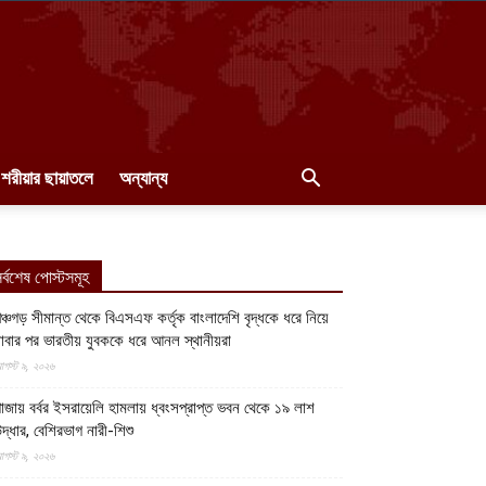
শরীয়ার ছায়াতলে
অন্যান্য
র্বশেষ পোস্টসমূহ
ঞ্চগড় সীমান্ত থেকে বিএসএফ কর্তৃক বাংলাদেশি বৃদ্ধকে ধরে নিয়ে
াবার পর ভারতীয় যুবককে ধরে আনল স্থানীয়রা
গস্ট ৯, ২০২৬
াজায় বর্বর ইসরায়েলি হামলায় ধ্বংসপ্রাপ্ত ভবন থেকে ১৯ লাশ
দ্ধার, বেশিরভাগ নারী-শিশু
গস্ট ৯, ২০২৬