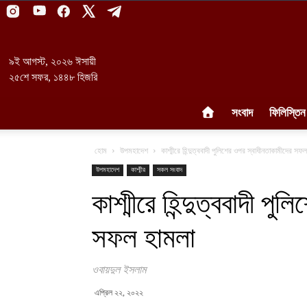
৯ই আগস্ট, ২০২৬ ঈসায়ী
২৫শে সফর, ১৪৪৮ হিজরি
সংবাদ
ফিলিস্তিন
হোম
উপমহাদেশ
কাশ্মীরে হিন্দুত্ববাদী পুলিশের ওপর স্বাধীনতাকামীদের সফ
উপমহাদেশ
কাশ্মীর
সকল সংবাদ
কাশ্মীরে হিন্দুত্ববাদী প
সফল হামলা
ওবায়দুল ইসলাম
এপ্রিল ২২, ২০২২