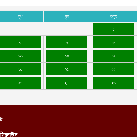
বুধ
বৃহ
শুক্র
১
৬
৭
৮
১৩
১৪
১৫
২০
২১
২২
২৭
২৮
২৯
তি
ফিরদাউস