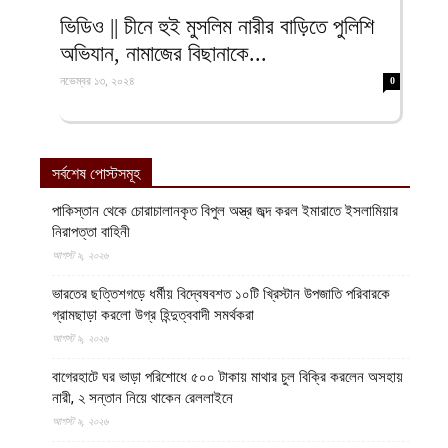
ফিরদাউস
ভিডিও || চীনে হুই মুসলিম নারীর বাড়িতে পুলিশি
অভিযান, নামাজের বিছানাকে...
নভেম্বর ১৩, ২০২৪
0
সর্বশেষ পোস্টসমূহ
পাকিস্তান থেকে চোরাচালানকৃত বিপুল অস্ত্র জব্দ করল ইমারাতে ইসলামিয়ার
নিরাপত্তা বাহিনী
আগস্ট ৯, ২০২৬
ভারতের ছত্তিশগড়ে ধর্মীয় বিদ্বেষবশত ১০টি খ্রিস্টান উপজাতি পরিবারকে
গ্রামছাড়া করলো উগ্র হিন্দুত্ববাদী সমর্থকরা
আগস্ট ৯, ২০২৬
বাগেরহাটে ঘর ভাড়া পরিশোধে ৫০০ টাকায় মাথার চুল বিক্রি করলেন অসহায়
নারী, ২ সন্তান নিয়ে থাকেন রেললাইনে
আগস্ট ৯, ২০২৬