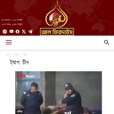
৯ই আগস্ট, ২০২৬ ঈসায়ী
২৫শে সফর, ১৪৪৮ হিজরি
AlFirdaws
হোম
ট্যাগ
চীন
ট্যাগ: চীন
||
আল-
এশিয়া