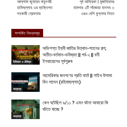
আল্লামা জুনায়েদ বাবুনগরী
পূর্ব আফ্রিকা | মুজাহিদদের
হাফিহুল্লাহ এর ব্যক্তিগত
হামলায় ২টি সাঁজোয়া যানসহ ৩
সহকারী গ্রেফতার
এরও বেশি কুফ্ফার নিহত
সম্পর্কিত নিবন্ধসমূহ
অভিশপ্ত ইহুদী জাতির উত্থান-পতনের গল্প;
অতীত-বর্তমান-ভবিষ্যত || পর্ব-২ || বনী
ইসরায়েলের পূর্বপুরুষ
ইতিহাস ও ঐতিহ্য
আমেরিকার জনগণের প্রতি বার্তা || শাইখ উসামা
বিন লাদেন (রহিমাহুল্লাহ)
অন্যান্য
কেন ঘটেছিল ৯/১১ ? এমন ঘটনা আবারো কি
ঘটতে যাচ্ছে ?
অন্যান্য