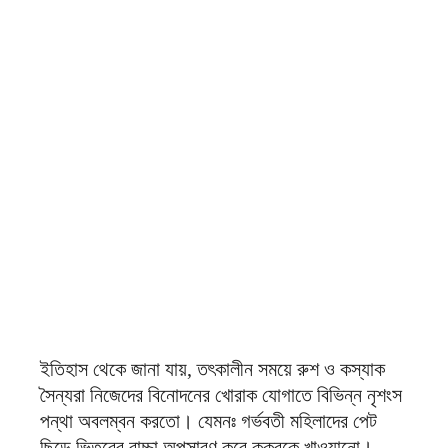
ইতিহাস থেকে জানা যায়, তৎকালীন সময়ে রুশ ও কস্যাক
সৈন্যরা নিজেদের বিনোদনের খোরাক যোগাতে বিভিন্ন নৃশংস
পন্থা অবলম্বন করতো। যেমনঃ গর্ভবতী মহিলাদের পেট
ছিড়ে ভিতরের বাচ্চা অপসারণ করে কুকুরকে খাওয়ানো।