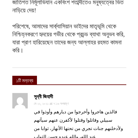
জাতিগত নির্মূলাভিযান একবিংশ শতাব্দীতেও মনুষ্যত্বের ভিত
নাড়িয়ে দেয়!
পরিশেষে, আমাদের সার্ক্যাসিয়ান ভাইদের মাতৃভূমি থেকে
নিশ্চিহ্নকরণে হৃদয়ের গভীর থেকে প্রচন্ড ব্যাথা অনুভব করি,
যারা প্রাণ হারিয়েছেন তাদের জন্য আল্লাহর রহমত কামনা
করি।
১টি মন্তব্য
সুন্নী জিহাদী
মে ২২, ২০২১ at ৭:১৬ অপরাহ্ণ
فالذين هاجروا وأخرجوا من ديارهم وأوذوا في
سبيلي وقاتلوا وقتلوا لأكفرن عنهم سيآتهم
ولأدخلنهم جنات تجري من تحتها الأنهار، ثوابا من
عند الله، والله عنده حسن الثواب