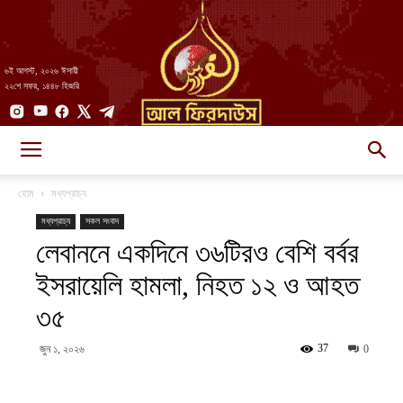
৬ই আগস্ট, ২০২৬ ঈসায়ী
২২শে সফর, ১৪৪৮ হিজরি
AlFirdaws
হোম
মধ্যপ্রাচ্য
মধ্যপ্রাচ্য
সকল সংবাদ
লেবাননে একদিনে ৩৬টিরও বেশি বর্বর
||
ইসরায়েলি হামলা, নিহত ১২ ও আহত
৩৫
আল-
37
জুন ১, ২০২৬
0