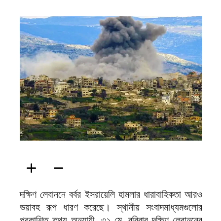
ফিরদাউস
দক্ষিণ লেবাননে বর্বর ইসরায়েলি হামলার ধারাবাহিকতা আরও
ভয়াবহ রূপ ধারণ করেছে। স্থানীয় সংবাদমাধ্যমগুলোর
প্রকাশিত তথ্য অনুযায়ী, ৩১ মে, রবিবার দক্ষিণ লেবাননের