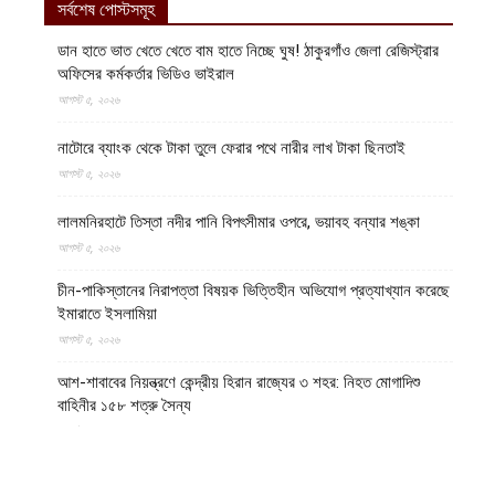
সর্বশেষ পোস্টসমূহ
ডান হাতে ভাত খেতে খেতে বাম হাতে নিচ্ছে ঘুষ! ঠাকুরগাঁও জেলা রেজিস্ট্রার
অফিসের কর্মকর্তার ভিডিও ভাইরাল
আগস্ট ৫, ২০২৬
নাটোরে ব্যাংক থেকে টাকা তুলে ফেরার পথে নারীর লাখ টাকা ছিনতাই
আগস্ট ৫, ২০২৬
লালমনিরহাটে তিস্তা নদীর পানি বিপৎসীমার ওপরে, ভয়াবহ বন্যার শঙ্কা
আগস্ট ৫, ২০২৬
চীন-পাকিস্তানের নিরাপত্তা বিষয়ক ভিত্তিহীন অভিযোগ প্রত্যাখ্যান করেছে
ইমারাতে ইসলামিয়া
আগস্ট ৫, ২০২৬
আশ-শাবাবের নিয়ন্ত্রণে কেন্দ্রীয় হিরান রাজ্যের ৩ শহর: নিহত মোগাদিশু
বাহিনীর ১৫৮ শত্রু সৈন্য
আগস্ট ৫, ২০২৬
অজ্ঞাত ক্ষেপণাস্ত্রসদৃশ বস্তুর হামলায় লোহিত সাগরে ডুবে গেল ভারতীয়