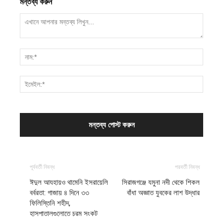
মন্তব্য করুন
পূর্ববর্তী নিবন্ধ
পরবর্তী নিবন্ধ
ঈদুল আযহায়ও থামেনি ইসরায়েলি
সিরাজগঞ্জে যমুনা নদী থেকে শিকল
বর্বরতা: গাজায় ৪ দিনে ৩৩
বাঁধা অজ্ঞাত যুবকের লাশ উদ্ধার
ফিলিস্তিনি শহীদ,
হাসপাতালগুলোতে চরম সংকট