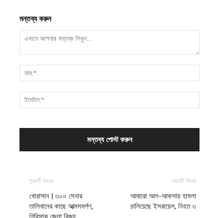
মন্তব্য করুন
পূর্ববর্তী নিবন্ধ
পরবর্তী নিবন্ধ
খোরাসান | ৩০০ সেনার
আবারো আল-আকসায় হামলা
তালিবানের কাছে আত্মসমর্পণ,
চালিয়েছে ইসরায়েল, নিহত ৩
গিরিসাক জেলা বিজয়