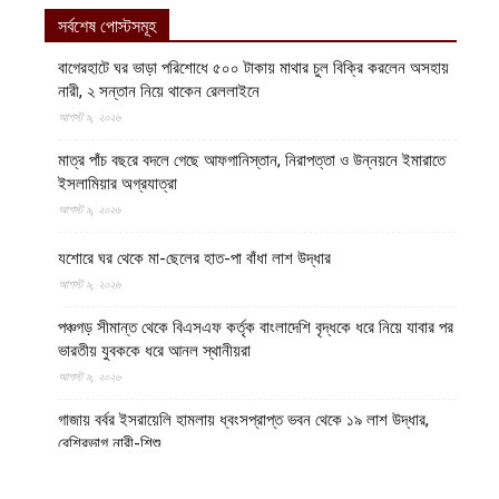
সর্বশেষ পোস্টসমূহ
বাগেরহাটে ঘর ভাড়া পরিশোধে ৫০০ টাকায় মাথার চুল বিক্রি করলেন অসহায়
নারী, ২ সন্তান নিয়ে থাকেন রেললাইনে
আগস্ট ৯, ২০২৬
মাত্র পাঁচ বছরে বদলে গেছে আফগানিস্তান, নিরাপত্তা ও উন্নয়নে ইমারাতে
ইসলামিয়ার অগ্রযাত্রা
আগস্ট ৯, ২০২৬
যশোরে ঘর থেকে মা-ছেলের হাত-পা বাঁধা লাশ উদ্ধার
আগস্ট ৯, ২০২৬
পঞ্চগড় সীমান্ত থেকে বিএসএফ কর্তৃক বাংলাদেশি বৃদ্ধকে ধরে নিয়ে যাবার পর
ভারতীয় যুবককে ধরে আনল স্থানীয়রা
আগস্ট ৯, ২০২৬
গাজায় বর্বর ইসরায়েলি হামলায় ধ্বংসপ্রাপ্ত ভবন থেকে ১৯ লাশ উদ্ধার,
বেশিরভাগ নারী-শিশু
আগস্ট ৯, ২০২৬