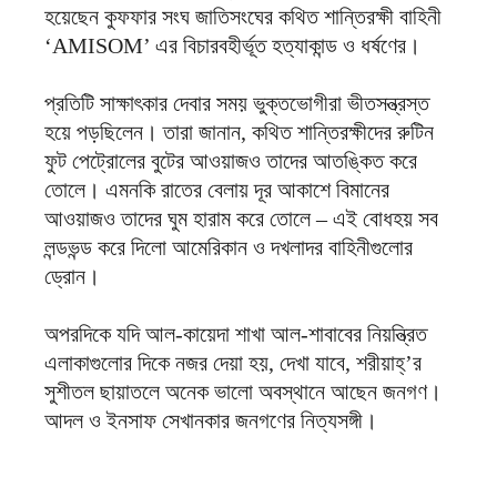
হয়েছেন কুফফার সংঘ জাতিসংঘের কথিত শান্তিরক্ষী বাহিনী
‘AMISOM’ এর বিচারবহীর্ভূত হত্যাকান্ড ও ধর্ষণের।
প্রতিটি সাক্ষাৎকার দেবার সময় ভুক্তভোগীরা ভীতসন্ত্রস্ত
হয়ে পড়ছিলেন। তারা জানান, কথিত শান্তিরক্ষীদের রুটিন
ফুট পেট্রোলের বুটের আওয়াজও তাদের আতঙ্কিত করে
তোলে। এমনকি রাতের বেলায় দূর আকাশে বিমানের
আওয়াজও তাদের ঘুম হারাম করে তোলে – এই বোধহয় সব
লন্ডভন্ড করে দিলো আমেরিকান ও দখলাদর বাহিনীগুলোর
ড্রোন।
অপরদিকে যদি আল-কায়েদা শাখা আল-শাবাবের নিয়ন্ত্রিত
এলাকাগুলোর দিকে নজর দেয়া হয়, দেখা যাবে, শরীয়াহ্’র
সুশীতল ছায়াতলে অনেক ভালো অবস্থানে আছেন জনগণ।
আদল ও ইনসাফ সেখানকার জনগণের নিত্যসঙ্গী।