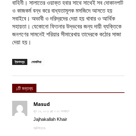
বাহিনী। সালাতের ওয়াক্ত হবার সাথে সাথেই সব দোকানপাট
ও কাজকর্ম বন্ধ করে বাধ্যতামূলক মসজিদে আসতে হয়
সবাইবে। অভাবী ও দরিদ্রদের দেয়া হয় খাবার ও আর্থিক
সহায়তা। যেকোনো ফিতনার উদ্ভবের জন্য দায়ী ব্যক্তিকে
জনগণের সামনেই শরিয়ার সীমারেখায় তাদেরকে কঠোর সাজা
দেয়া হয়।
ট্যাগসমূহ
সোমালিয়া
১টি মন্তব্য
Masud
জুন ১৯, ২০২১ at ৭:২৩ অপরাহ্ণ
Jajhakallah Khair
প্রতিউত্তর