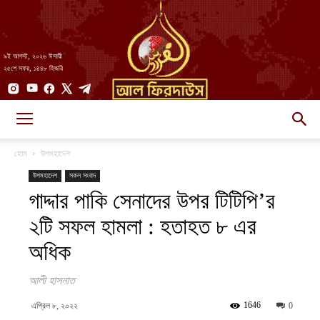
৯ই আগস্ট, ২০২৬ ঈসায়ী
২৫শে সফর, ১৪৪৮ হিজরি
AlFirdaws
হোম
উপমহাদেশ
উপমহাদেশ
সকল সংবাদ
গাদ্দার পাকি সেনাদের উপর টিটিপি’র
||
২টি সফল হামলা : হতাহত ৮ এর
অধিক
আল-
আলী হাসনাত
1646
এপ্রিল ৮, ২০২২
0