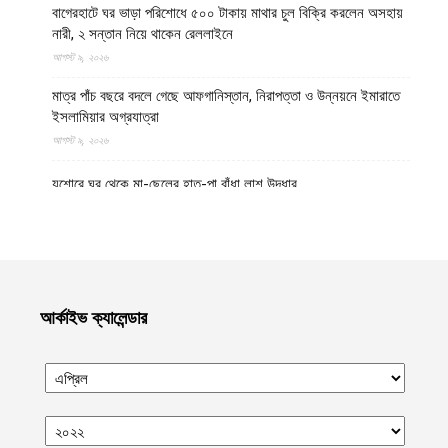
বাগেরহাটে ঘর ভাড়া পরিশোধে ৫০০ টাকায় মাথার চুল বিক্রি করলেন অসহায়
নারী, ২ সন্তান নিয়ে থাকেন রেললাইনে
আগস্ট ৯, ২০২৬
মাত্র পাঁচ বছরে বদলে গেছে আফগানিস্তান, নিরাপত্তা ও উন্নয়নে ইমারাতে
ইসলামিয়ার অগ্রযাত্রা
আগস্ট ৯, ২০২৬
যশোরে ঘর থেকে মা-ছেলের হাত-পা বাঁধা লাশ উদ্ধার
আগস্ট ৯, ২০২৬
পঞ্চগড় সীমান্ত থেকে বিএসএফ কর্তৃক বাংলাদেশি বৃদ্ধকে ধরে নিয়ে যাবার পর
ভারতীয় যুবককে ধরে আনল স্থানীয়রা
আগস্ট ৯, ২০২৬
আর্কাইভ ক্যালেন্ডার
গাজায় বর্বর ইসরায়েলি হামলায় ধ্বংসপ্রাপ্ত ভবন থেকে ১৯ লাশ উদ্ধার,
বেশিরভাগ নারী-শিশু
আগস্ট ৯, ২০২৬
নাফ নদী থেকে ৩ বাংলাদেশি জেলেকে ধরে নিয়ে গেছে সন্ত্রাসী আরাকান আর্মি
আগস্ট ৯, ২০২৬