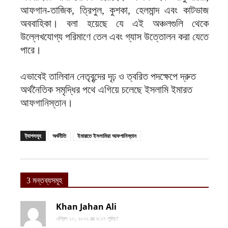
আফগান-তাজিক, ত্রিপুল, কুশকা, হেলমান্দ এবং কাটভাজ
অববাহিকা। বলা হয়েছে যে এই অঞ্চলগুলি থেকে
উল্লেখযোগ্য পরিমাণে তেল এবং গ্যাস উত্তোলন করা যেতে
পারে।
এভাবেই তালিবান নেতৃবৃন্দের দৃঢ় ও ত্বরিত পদক্ষেপে দ্রুত
অর্থনৈতিক সমৃদ্ধির পথে এগিয়ে চলেছে ইসলামি ইমারত
আফগানিস্তান।
ট্যাগসমূহ
অর্থনীতি
ইমারাতে ইসলামিয়া আফগানিস্তান
3 মন্তব্যসমূহ
Khan Jahan Ali
এপ্রিল ১০, ২০২২ at ৯:২৭ পূর্বাহ্ণ