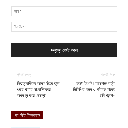
পূর্ববর্তী নিবন্ধ
পরবর্তী নিবন্ধ
হিন্দুত্ববাদীদের আসল চিত্র তুলে
ফটো রিপোর্ট | আনসারু কর্তৃক
ধরায় থানায় সাংবাদিকদের
মিলিশিয়া দমন ও গনিমত লাভের
অর্ধনগ্ন করে হেনস্থা
ছবি প্রকাশ
সম্পর্কিত নিবন্ধসমূহ