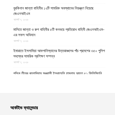
বুরকিনান জান্তা বাহিনীর ১২টি সামরিক অবস্থানের নিয়ন্ত্রণ নিয়েছে
জেএনআইএম
আগস্ট ৭, ২০২৬
মালিতে জান্তা ও রুশ বাহিনীর ৫টি কনভয়ে প্রতিরোধ বাহিনী জেএনআইএম-
এর সফল অভিযান
আগস্ট ৭, ২০২৬
ইমারাতে ইসলামিয়া আফগানিস্তানের উত্তরাঞ্চলের পাঁচ প্রদেশের ৩৫০ পুলিশ
সদস্যের সামরিক প্রশিক্ষণ সম্পন্ন
আগস্ট ৭, ২০২৬
পশ্চিম তীরের কালান্দিয়ায় সন্ত্রাসী ইসরায়েলি হামলায় আহত ৫১ ফিলিস্তিনি
আগস্ট ৭, ২০২৬
নেত্রকোণায় ভাড়া বাসা থেকে যুবকের রক্তাক্ত লাশ উদ্ধার
আগস্ট ৭, ২০২৬
আর্কাইভ ক্যালেন্ডার
বগুড়ায় ছিনতাই দেখে ফেলায় শিশুকে হত্যা, ধানক্ষেতে মিললো মাটিচাপা লাশ
আগস্ট ৭, ২০২৬