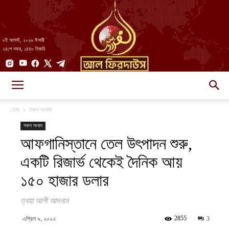
৮ই আগস্ট, ২০২৬ ঈসায়ী
২৪শে সফর, ১৪৪৮ হিজরি
AlFirdaws
হোম
সকল সংবাদ
সকল সংবাদ
আফগানিস্তানে তেল উৎপাদন শুরু,
||
একটি রিজার্ভ থেকেই দৈনিক আয়
১৫০ হাজার ডলার
আল-
ত্বহা আলী আদনান
2855
এপ্রিল ৯, ২০২২
3