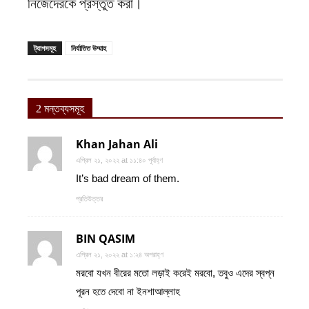
নিজেদেরকে প্রস্তুত করা।
ট্যাগসমূহ
নির্যাতিত উম্মাহ
2 মন্তব্যসমূহ
Khan Jahan Ali
এপ্রিল ২১, ২০২২ at ১১:৪০ পূর্বাহ্ণ
It’s bad dream of them.
প্রতিউত্তর
BIN QASIM
এপ্রিল ২১, ২০২২ at ১:২৪ অপরাহ্ণ
মরবো যখন বীরের মতো লড়াই করেই মরবো, তবুও এদের স্বপ্ন
পূরন হতে দেবো না ইনশাআল্লাহ