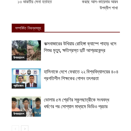
১৩ ভারতীয় সেনা হতাহত
করছে আল-কায়েদার আরব
উপদ্বীপ শাখা
সম্পর্কিত নিবন্ধসমূহ
কক্সবাজারের উখিয়ায় রোহিঙ্গা ক্যাম্পে পাহাড় ধসে
শিশুর মৃত্যু, ক্ষতিগ্রস্ত দুটি আশ্রয়কেন্দ্র
উপমহাদেশ
হাসিনাকে দেশে ফেরাতে ২২ বিশ্ববিদ্যালয়ের ৪০৪
প্রগতিশীল শিক্ষকের গোপন তৎপরতা
প্রতিবেদন
ভোলায় ৫ম শ্রেণির স্কুলছাত্রীকে সংঘবদ্ধ
ধর্ষণের পর সোশ্যাল মাধ্যমে ভিডিও প্রচার
উপমহাদেশ