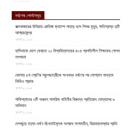
সর্বশেষ পোস্টসমূহ
কক্সবাজারের উখিয়ায় রোহিঙ্গা ক্যাম্পে পাহাড় ধসে শিশুর মৃত্যু, ক্ষতিগ্রস্ত দুটি
আশ্রয়কেন্দ্র
আগস্ট ৬, ২০২৬
হাসিনাকে দেশে ফেরাতে ২২ বিশ্ববিদ্যালয়ের ৪০৪ প্রগতিশীল শিক্ষকের গোপন
তৎপরতা
আগস্ট ৬, ২০২৬
ভোলায় ৫ম শ্রেণির স্কুলছাত্রীকে সংঘবদ্ধ ধর্ষণের পর সোশ্যাল মাধ্যমে
ভিডিও প্রচার
আগস্ট ৬, ২০২৬
পাকিস্তানের ৩টি অঞ্চলে সামরিক বাহিনীর বিরুদ্ধে প্রতিরোধ যোদ্ধাদের ৬
অভিযান
আগস্ট ৬, ২০২৬
দেশজুড়ে হত্যা-ধর্ষণ-ছিনতাইমূলক অপরাধ লাগামহীন, বিচারব্যবস্থার প্রতি
আস্থাহীনতাকে দায়ী ভাবছেন বিশ্লেষকগণ