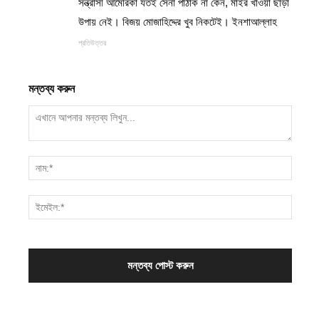
সন্ত্রাসী আমেরিকা যত‌ই সেনা পাঠাক না কেন, মাইর খাওয়া ছাড়া
উপায় নেই। বিজয় মোজাহিদ্দের খুব নিকটেই। ইনশাআল্লাহ
প্রতিউত্তর
মন্তব্য করুন