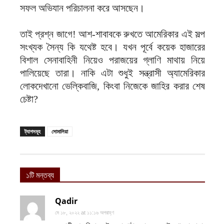
সফল অভিযান পরিচালনা করে আসছেন।
তাই প্রশ্ন জাগে! আশ-শাবাবকে রুখতে আমেরিকার এই সল্প
সংখ্যক সৈন্য কি যথেষ্ট হবে। যখন পূর্বে কয়েক হাজারের
বিশাল সেনাবাহিনী নিয়েও পরাজয়ের গ্লাণি মাথায় নিয়ে
পালিয়েছে তারা। নাকি এটা শুধুই সন্ত্রাসী অ্যামেরিকার
লোকদেখানো ভেল্কিবাজি, কিংবা নিজেকে জাহির করার শেষ
চেষ্টা?
ট্যাগসমূহ
সোমালিয়া
১টি মন্তব্য
Qadir
মে ১৮, ২০২২ at ১১:১৬ অপরাহ্ণ