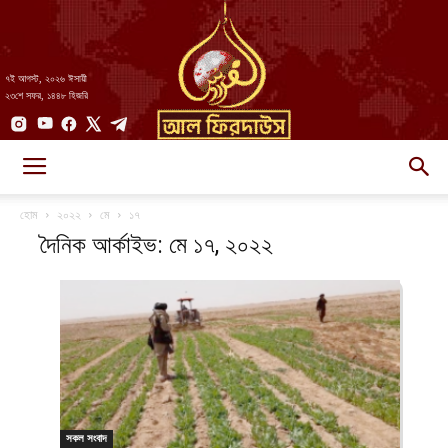
৭ই আগস্ট, ২০২৬ ঈসায়ী
২৩শে সফর, ১৪৪৮ হিজরি
AlFirdaws
হোম
২০২২
মে
১৭
দৈনিক আর্কাইভ: মে ১৭, ২০২২
||
আল-
সকল সংবাদ