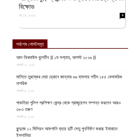
বিক্ষোভ
মে ১৭, ২০২২
0
সর্বশেষ পোস্টসমূহ
আল ফিরদাউস বুলেটিন || ১ম সপ্তাহ, আগস্ট ২০২৬ ||
আগস্ট ৭, ২০২৬
মালিতে তুরস্কের দেয়া ড্রোনে জান্তার ৬৬ হামলায় শহীদ ১৫৫ বেসামরিক
নাগরিক
আগস্ট ৬, ২০২৬
পাকতিয়া পুলিশ প্রশিক্ষণ কেন্দ্র থেকে গ্রাজুয়েশন সম্পন্ন করলেন আরও
৩৮৩ তরুণ
আগস্ট ৬, ২০২৬
কুন্দুজে ১২ মিলিয়ন আফগানি ব্যয়ে দুটি সেতু পুনর্নির্মাণ করছে ইমারাতে
ইসলামিয়া