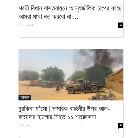
ফিরদাউস
শরয়ী বিধান বাস্তবায়নে আন্তর্জাতিক চাপের কাছে
আমরা মাথা নত করবো না:...
মে ৭, ২০২২
4
আফ্রিকা
বুরকিনা ফাঁসো | সামরিক বাহিনীর উপর আল-
কায়েদার হামলায় নিহত ১১ শত্রুসেনা
মে ৭, ২০২২
0