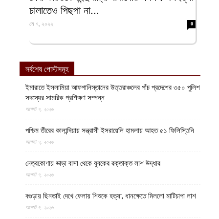
চালাতেও পিছপা না...
মে ৭, ২০২২
0
সর্বশেষ পোস্টসমূহ
ইমারাতে ইসলামিয়া আফগানিস্তানের উত্তরাঞ্চলের পাঁচ প্রদেশের ৩৫০ পুলিশ
সদস্যের সামরিক প্রশিক্ষণ সম্পন্ন
আগস্ট ৭, ২০২৬
পশ্চিম তীরের কালান্দিয়ায় সন্ত্রাসী ইসরায়েলি হামলায় আহত ৫১ ফিলিস্তিনি
আগস্ট ৭, ২০২৬
নেত্রকোণায় ভাড়া বাসা থেকে যুবকের রক্তাক্ত লাশ উদ্ধার
আগস্ট ৭, ২০২৬
বগুড়ায় ছিনতাই দেখে ফেলায় শিশুকে হত্যা, ধানক্ষেতে মিললো মাটিচাপা লাশ
আগস্ট ৭, ২০২৬