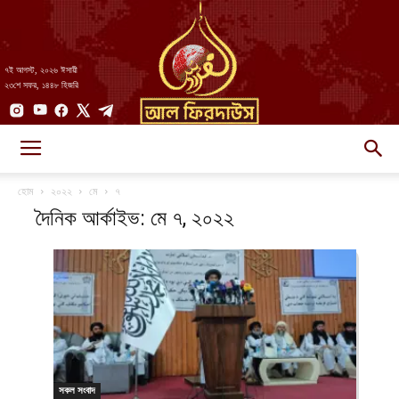
৭ই আগস্ট, ২০২৬ ঈসায়ী
২৩শে সফর, ১৪৪৮ হিজরি
AlFirdaws
হোম
২০২২
মে
৭
দৈনিক আর্কাইভ: মে ৭, ২০২২
||
আল-
সকল সংবাদ