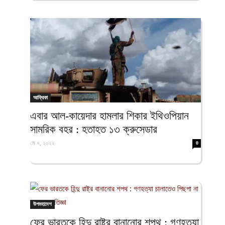
আফ্রিকা
এবার আল-কায়েদার হামলার শিকার ইথিওপিয়ান
সামরিক বহর : হতাহত ১৩ ক্রুসেডার
মে ৭, ২০২২
0
উপমহাদেশ
ফের ভারতকে হিন্দু রাষ্ট্র বানানোর শপথ : গণহত্যা